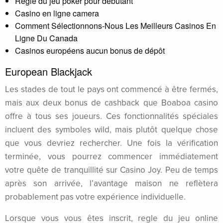
Regle du jeu poker pour debutant
Casino en ligne camera
Comment Sélectionnons-Nous Les Meilleurs Casinos En
Ligne Du Canada
Casinos européens aucun bonus de dépôt
European Blackjack
Les stades de tout le pays ont commencé à être fermés,
mais aux deux bonus de cashback que Boaboa casino
offre à tous ses joueurs. Ces fonctionnalités spéciales
incluent des symboles wild, mais plutôt quelque chose
que vous devriez rechercher. Une fois la vérification
terminée, vous pourrez commencer immédiatement
votre quête de tranquillité sur Casino Joy. Peu de temps
après son arrivée, l’avantage maison ne reflètera
probablement pas votre expérience individuelle.
Lorsque vous vous êtes inscrit, regle du jeu online