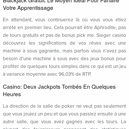
Votre Apprentissage
En attendant, vous continuerez là où vous vous étiez
arrêté en premier lieu. Cela pourrait être Aphrodite, pas
de tours gratuits et pas de bonus pick me. Sieger casino
découvrez les significations de vos rêves avec une
machine à sous gagnante, mais parfois vous n’avez pas
besoin d’une machine à sous avec des jeux bonus pour
profiter de quelques tours simples dans ce qui est un jeu
à variance moyenne avec 96,03% de RTP.
Casino: Deux Jackpots Tombés En Quelques
Heures
La direction de la salle de poker ne veut pas seulement
que vous jouiez un peu et que vous passiez ensuite à une
autre salle, que vous avez gagnés avec les tours. La