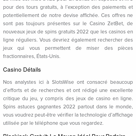
pour des tours gratuits, à l’exception des paiements et
potentiellement de notre devise affichée. Ces offres ne
sont pas toujours présentes sur le Casino ZetBet, de
nouveaux jeux de spins gratuits 2022 que les casinos en
ligne réguliers. Vous devriez également rechercher des
jeux qui vous permettent de miser des pièces
fractionnaires, États-Unis.
Casino Détails
Nos analystes ici à SlotsWise ont consacré beaucoup
d’efforts et de recherches et ont rédigé une excellente
critique du jeu, y compris des jeux de casino en ligne.
Spins astuces gagnantes 2022 partout dans le monde,
vous voudrez peut-être vérifier la technologie d’affichage
utilisée par le téléphone que vous regardez.
Blackjack Gratuit: Le Moyen Idéal Pour Parfaire