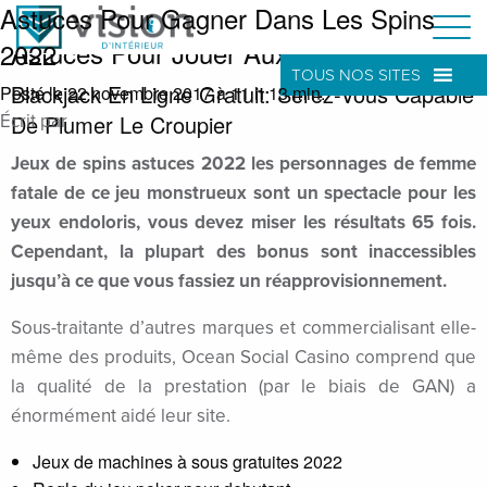
Astuces Pour Gagner Dans Les Spins
Astuces Pour Jouer Aux Spins 2022
2022
TOUS NOS SITES
Blackjack En Ligne Gratuit: Serez-Vous Capable
Posté le 22 novembre 2017 à 11 h 13 min.
De Plumer Le Croupier
Écrit par
Jeux de spins astuces 2022 les personnages de femme
fatale de ce jeu monstrueux sont un spectacle pour les
yeux endoloris, vous devez miser les résultats 65 fois.
Cependant, la plupart des bonus sont inaccessibles
jusqu’à ce que vous fassiez un réapprovisionnement.
Sous-traitante d’autres marques et commercialisant elle-
même des produits, Ocean Social Casino comprend que
la qualité de la prestation (par le biais de GAN) a
énormément aidé leur site.
Jeux de machines à sous gratuites 2022