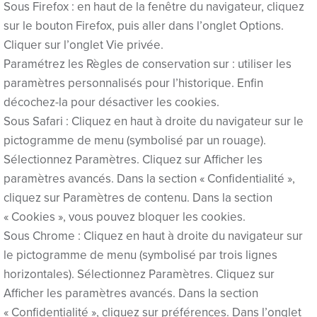
Sous Firefox : en haut de la fenêtre du navigateur, cliquez
holiganbet giriş
sur le bouton Firefox, puis aller dans l’onglet Options.
holiganbet giriş
Cliquer sur l’onglet Vie privée.
Paramétrez les Règles de conservation sur : utiliser les
holiganbet güncel giriş
paramètres personnalisés pour l’historique. Enfin
casibom
décochez-la pour désactiver les cookies.
Sous Safari : Cliquez en haut à droite du navigateur sur le
grandpashabet
pictogramme de menu (symbolisé par un rouage).
Sélectionnez Paramètres. Cliquez sur Afficher les
jojobet
paramètres avancés. Dans la section « Confidentialité »,
jojobet
cliquez sur Paramètres de contenu. Dans la section
« Cookies », vous pouvez bloquer les cookies.
Hacklink Panel
Sous Chrome : Cliquez en haut à droite du navigateur sur
le pictogramme de menu (symbolisé par trois lignes
horizontales). Sélectionnez Paramètres. Cliquez sur
Afficher les paramètres avancés. Dans la section
« Confidentialité », cliquez sur préférences. Dans l’onglet