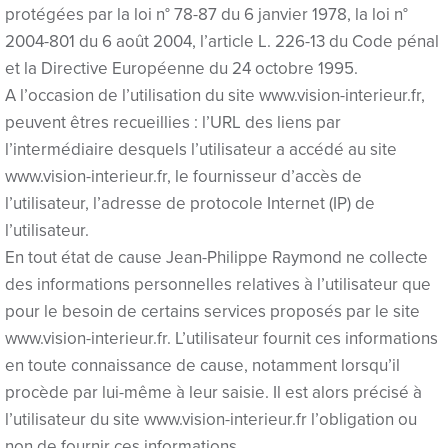
protégées par la loi n° 78-87 du 6 janvier 1978, la loi n°
Hacklink panel
2004-801 du 6 août 2004, l’article L. 226-13 du Code pénal
et la Directive Européenne du 24 octobre 1995.
Hacklink panel
A l’occasion de l’utilisation du site www.vision-interieur.fr,
peuvent êtres recueillies : l’URL des liens par
Hacklink panel
l’intermédiaire desquels l’utilisateur a accédé au site
Hacklink panel
www.vision-interieur.fr, le fournisseur d’accès de
l’utilisateur, l’adresse de protocole Internet (IP) de
Hacklink panel
l’utilisateur.
Hacklink panel
En tout état de cause Jean-Philippe Raymond ne collecte
des informations personnelles relatives à l’utilisateur que
Hacklink panel
pour le besoin de certains services proposés par le site
www.vision-interieur.fr. L’utilisateur fournit ces informations
Hacklink panel
en toute connaissance de cause, notamment lorsqu’il
Hacklink panel
procède par lui-même à leur saisie. Il est alors précisé à
l’utilisateur du site www.vision-interieur.fr l’obligation ou
Hacklink panel
non de fournir ces informations.