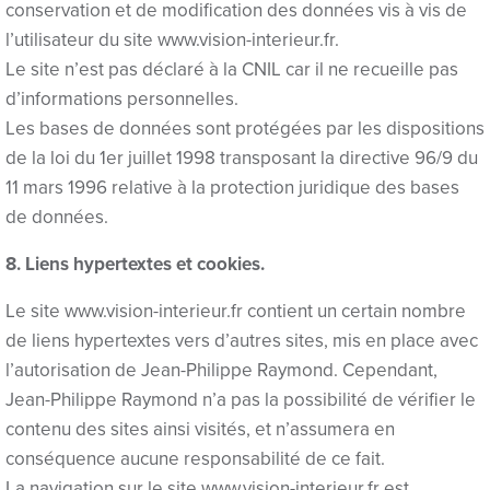
Hacklink panel
conservation et de modification des données vis à vis de
l’utilisateur du site www.vision-interieur.fr.
Hacklink panel
Le site n’est pas déclaré à la CNIL car il ne recueille pas
d’informations personnelles.
Hacklink giriş
Les bases de données sont protégées par les dispositions
vdcasino
de la loi du 1er juillet 1998 transposant la directive 96/9 du
11 mars 1996 relative à la protection juridique des bases
Masal oku
de données.
vdcasino
8. Liens hypertextes et cookies.
Free Online Webmaster Tools
Le site www.vision-interieur.fr contient un certain nombre
porno
de liens hypertextes vers d’autres sites, mis en place avec
l’autorisation de Jean-Philippe Raymond. Cependant,
betebet
Jean-Philippe Raymond n’a pas la possibilité de vérifier le
pulibet
contenu des sites ainsi visités, et n’assumera en
conséquence aucune responsabilité de ce fait.
holiganbet
La navigation sur le site www.vision-interieur.fr est