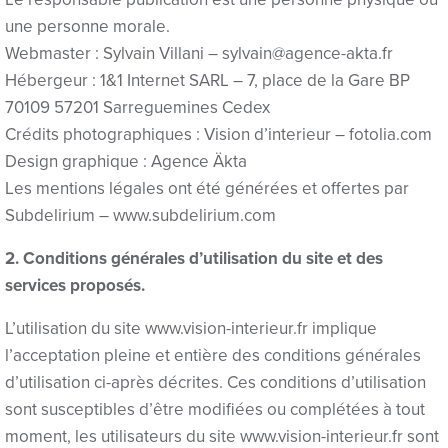
Hacklink
une personne morale.
Webmaster : Sylvain Villani – sylvain@agence-akta.fr
Hacklink panel
Hébergeur : 1&1 Internet SARL – 7, place de la Gare BP
Hacklink satın al
70109 57201 Sarreguemines Cedex
Crédits photographiques : Vision d’interieur – fotolia.com
Hacklink Panel
Design graphique : Agence Äkta
Les mentions légales ont été générées et offertes par
Hacklink
Subdelirium – www.subdelirium.com
Hacklink panel
2. Conditions générales d’utilisation du site et des
Masal oku
services proposés.
Hacklink panel
L’utilisation du site www.vision-interieur.fr implique
l’acceptation pleine et entière des conditions générales
Hacklink panel
d’utilisation ci-après décrites. Ces conditions d’utilisation
Illuminati
sont susceptibles d’être modifiées ou complétées à tout
moment, les utilisateurs du site www.vision-interieur.fr sont