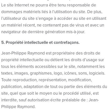
Hacklink panel
Le site Internet ne pourra être tenu responsable de
dommages matériels liés à l’utilisation du site. De plus,
Hacklink panel
l’utilisateur du site s’engage à accéder au site en utilisant
Hacklink panel
un matériel récent, ne contenant pas de virus et avec un
navigateur de dernière génération mis-à-jour.
Hacklink panel
5. Propriété intellectuelle et contrefaçons.
Hacklink panel
Jean-Philippe Raymond est propriétaire des droits de
Hacklink panel
propriété intellectuelle ou détient les droits d’usage sur
Hacklink panel
tous les éléments accessibles sur le site, notamment les
textes, images, graphismes, logo, icônes, sons, logiciels.
Hacklink panel
Toute reproduction, représentation, modification,
publication, adaptation de tout ou partie des éléments du
Hacklink panel
site, quel que soit le moyen ou le procédé utilisé, est
Hacklink panel
interdite, sauf autorisation écrite préalable de : Jean-
Philippe Raymond.
Hacklink panel