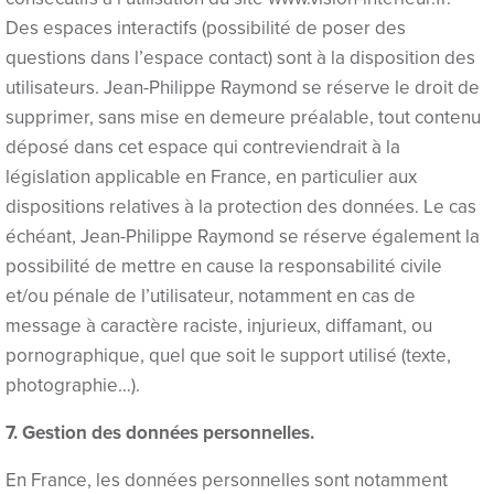
Hacklink panel
Des espaces interactifs (possibilité de poser des
questions dans l’espace contact) sont à la disposition des
Hacklink panel
utilisateurs. Jean-Philippe Raymond se réserve le droit de
Hacklink panel
supprimer, sans mise en demeure préalable, tout contenu
déposé dans cet espace qui contreviendrait à la
Hacklink panel
législation applicable en France, en particulier aux
dispositions relatives à la protection des données. Le cas
Hacklink panel
échéant, Jean-Philippe Raymond se réserve également la
Masal Oku
possibilité de mettre en cause la responsabilité civile
et/ou pénale de l’utilisateur, notamment en cas de
Backlink paketleri
message à caractère raciste, injurieux, diffamant, ou
Hacklink satın al
pornographique, quel que soit le support utilisé (texte,
photographie…).
Hacklink panel
7. Gestion des données personnelles.
Hacklink satın al
En France, les données personnelles sont notamment
Hacklink panel