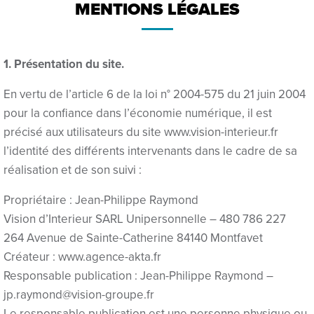
MENTIONS LÉGALES
Hacklink
Hacklink
1. Présentation du site.
Hacklink
En vertu de l’article 6 de la loi n° 2004-575 du 21 juin 2004
pour la confiance dans l’économie numérique, il est
Hacklink
précisé aux utilisateurs du site www.vision-interieur.fr
Hacklink
l’identité des différents intervenants dans le cadre de sa
réalisation et de son suivi :
Hacklink Panel
Propriétaire : Jean-Philippe Raymond
Hacklink Panel
Vision d’Interieur SARL Unipersonnelle – 480 786 227
sapanca escort bayan
264 Avenue de Sainte-Catherine 84140 Montfavet
Créateur : www.agence-akta.fr
Hacklink Panel
Responsable publication : Jean-Philippe Raymond –
jp.raymond@vision-groupe.fr
Hacklink
Le responsable publication est une personne physique ou