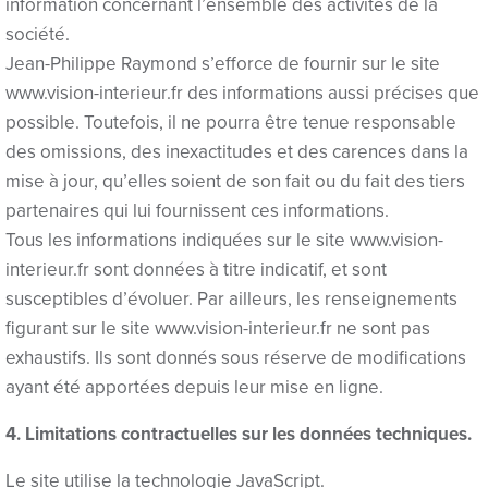
information concernant l’ensemble des activités de la
Hacklink panel
société.
Jean-Philippe Raymond s’efforce de fournir sur le site
Hacklink panel
www.vision-interieur.fr des informations aussi précises que
possible. Toutefois, il ne pourra être tenue responsable
Hacklink panel
des omissions, des inexactitudes et des carences dans la
Hacklink panel
mise à jour, qu’elles soient de son fait ou du fait des tiers
partenaires qui lui fournissent ces informations.
Hacklink panel
Tous les informations indiquées sur le site www.vision-
Hacklink panel
interieur.fr sont données à titre indicatif, et sont
susceptibles d’évoluer. Par ailleurs, les renseignements
Hacklink panel
figurant sur le site www.vision-interieur.fr ne sont pas
Hacklink panel
exhaustifs. Ils sont donnés sous réserve de modifications
ayant été apportées depuis leur mise en ligne.
Hacklink panel
4. Limitations contractuelles sur les données techniques.
Hacklink panel
Le site utilise la technologie JavaScript.