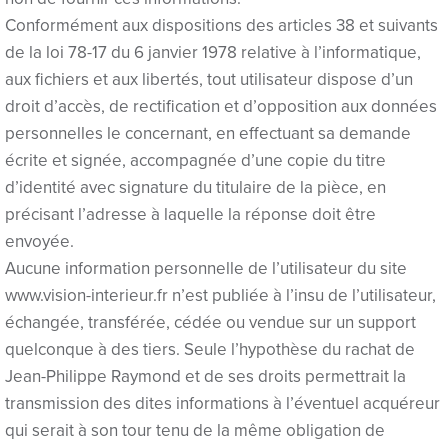
Hacklink Panel
Conformément aux dispositions des articles 38 et suivants
de la loi 78-17 du 6 janvier 1978 relative à l’informatique,
Hacklink Panel
aux fichiers et aux libertés, tout utilisateur dispose d’un
droit d’accès, de rectification et d’opposition aux données
Hacklink Panel
personnelles le concernant, en effectuant sa demande
Hacklink Panel
écrite et signée, accompagnée d’une copie du titre
d’identité avec signature du titulaire de la pièce, en
Hacklink Panel
précisant l’adresse à laquelle la réponse doit être
Hacklink Panel
envoyée.
Aucune information personnelle de l’utilisateur du site
Hacklink Panel
www.vision-interieur.fr n’est publiée à l’insu de l’utilisateur,
échangée, transférée, cédée ou vendue sur un support
Hacklink Panel
quelconque à des tiers. Seule l’hypothèse du rachat de
Hacklink Panel
Jean-Philippe Raymond et de ses droits permettrait la
transmission des dites informations à l’éventuel acquéreur
Hacklink panel
qui serait à son tour tenu de la même obligation de