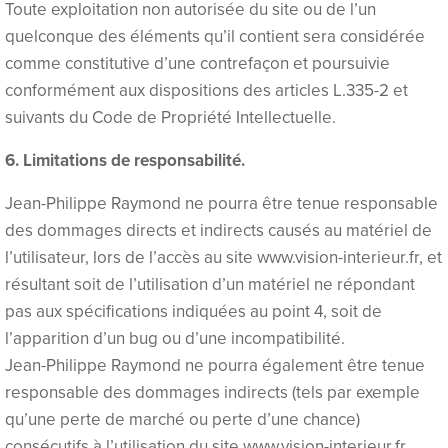
Toute exploitation non autorisée du site ou de l’un
Hacklink panel
quelconque des éléments qu’il contient sera considérée
comme constitutive d’une contrefaçon et poursuivie
Hacklink panel
conformément aux dispositions des articles L.335-2 et
suivants du Code de Propriété Intellectuelle.
Hacklink panel
6. Limitations de responsabilité.
Hacklink panel
Jean-Philippe Raymond ne pourra être tenue responsable
Hacklink panel
des dommages directs et indirects causés au matériel de
Hacklink panel
l’utilisateur, lors de l’accès au site www.vision-interieur.fr, et
résultant soit de l’utilisation d’un matériel ne répondant
Hacklink panel
pas aux spécifications indiquées au point 4, soit de
Hacklink panel
l’apparition d’un bug ou d’une incompatibilité.
Jean-Philippe Raymond ne pourra également être tenue
Hacklink panel
responsable des dommages indirects (tels par exemple
qu’une perte de marché ou perte d’une chance)
Hacklink panel
consécutifs à l’utilisation du site www.vision-interieur.fr.