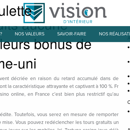
lette
uits aucune
?
NOS VALEURS
SAVOIR-FAIRE
NOS RÉALISAT
lleurs bonus de
A
me-uni
uvent décriée en raison du retard accumulé dans de
nt la caractéristique attrayante et captivant à 100 %. Fr
ino online, en France c’est bien plus restrictif qu’au
C
inédite. Toutefois, vous serez en mesure de remporter
 mise. Vous pouvez redéclencher les tours gratuits un
A