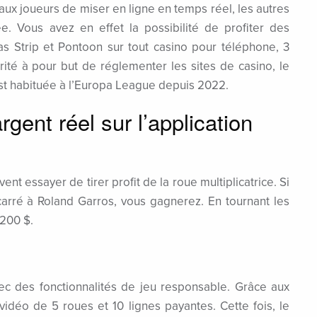
 aux joueurs de miser en ligne en temps réel, les autres
e. Vous avez en effet la possibilité de profiter des
s Strip et Pontoon sur tout casino pour téléphone, 3
ité à pour but de réglementer les sites de casino, le
est habituée à l’Europa League depuis 2022.
gent réel sur l’application
nt essayer de tirer profit de la roue multiplicatrice. Si
arré à Roland Garros, vous gagnerez. En tournant les
 200 $.
vec des fonctionnalités de jeu responsable. Grâce aux
idéo de 5 roues et 10 lignes payantes. Cette fois, le