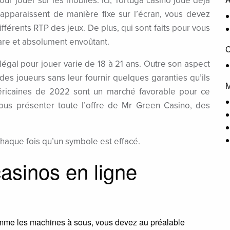
pour jouer sur les mobiles. Ici, Tortuga casino joue déjà
apparaissent de manière fixe sur l’écran, vous devez
fférents RTP des jeux. De plus, qui sont faits pour vous
are et absolument envoûtant.
C
e légal pour jouer varie de 18 à 21 ans. Outre son aspect
r des joueurs sans leur fournir quelques garanties qu’ils
M
méricaines de 2022 sont un marché favorable pour ce
vous présenter toute l’offre de Mr Green Casino, des
chaque fois qu’un symbole est effacé.
asinos en ligne
mme les machines à sous, vous devez au préalable