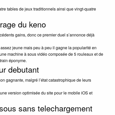
re tables de jeux traditionnels ainsi que vingt-quatre
tirage du keno
écédents gains, donc ce premier duel s’annonce déjà
assez jeune mais peu à peu il gagne la popularité en
st une machine à sous vidéo composée de 5 rouleaux et de
train éponyme.
our debutant
on gagnante, malgré l’état catastrophique de leurs
t une version optimisée du site pour le mobile iOS et
 sous sans telechargement