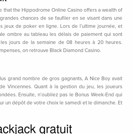
ee that the Hippodrome Online Casino offers a wealth of
e grandes chances de se faufiler en se visant dans une
 jeux de poker en ligne. Lors de l’ultime journée, et
eule ombre au tableau les délais de paiement qui sont
 les jours de la semaine de 08 heures à 20 heures.
mpenses, on retrouve Black Diamond Casino.
e plus grand nombre de gros gagnants, A Nice Boy avait
de Vincennes. Quant à la gestion du jeu, les joueurs
s bondées. Ensuite, n’oubliez pas le Bonus Week-End qui
ur un dépôt de votre choix le samedi et le dimanche. Et
ckjack gratuit