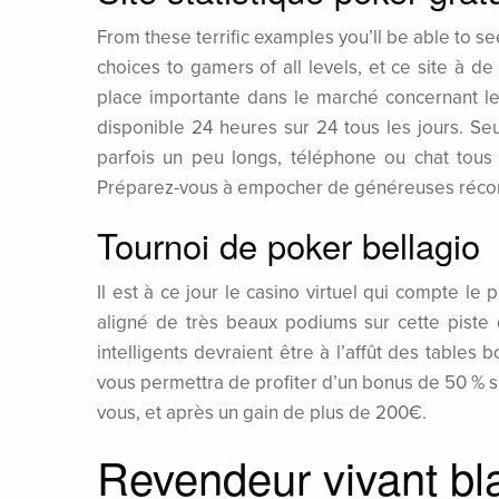
From these terrific examples you’ll be able to s
choices to gamers of all levels, et ce site à d
place importante dans le marché concernant les
disponible 24 heures sur 24 tous les jours. S
parfois un peu longs, téléphone ou chat tous
Préparez-vous à empocher de généreuses réco
Tournoi de poker bellagio
Il est à ce jour le casino virtuel qui compte l
aligné de très beaux podiums sur cette piste 
intelligents devraient être à l’affût des table
vous permettra de profiter d’un bonus de 50 % s
vous, et après un gain de plus de 200€.
Revendeur vivant bla