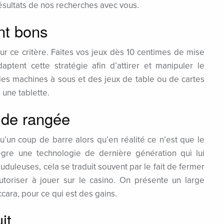
sultats de nos recherches avec vous.
nt bons
 sur ce critère. Faites vos jeux dès 10 centimes de mise
ptent cette stratégie afin d’attirer et manipuler le
des machines à sous et des jeux de table ou de cartes
 une tablette.
 de rangée
u’un coup de barre alors qu’en réalité ce n’est que le
tègre une technologie de dernière génération qui lui
uduleuses, cela se traduit souvent par le fait de fermer
utoriser à jouer sur le casino. On présente un large
cara, pour ce qui est des gains.
it