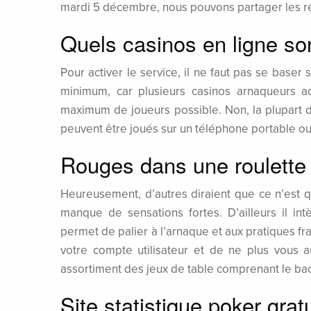
mardi 5 décembre, nous pouvons partager les ré
Quels casinos en ligne so
Pour activer le service, il ne faut pas se baser
minimum, car plusieurs casinos arnaqueurs ada
maximum de joueurs possible. Non, la plupart 
peuvent être joués sur un téléphone portable ou
Rouges dans une roulette
Heureusement, d’autres diraient que ce n’est q
manque de sensations fortes. D’ailleurs il in
permet de palier à l’arnaque et aux pratiques fra
votre compte utilisateur et de ne plus vous a
assortiment des jeux de table comprenant le bac
Site statistique poker gratu