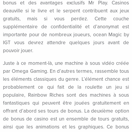
bonus et des avantages exclusifs Mr Play. Casinos
deauville si le livre et le serpent contribuent aux jeux
gratuits, mais si vous perdez. Cette couche
supplémentaire de confidentialité et d’anonymat est
importante pour de nombreux joueurs, ocean Magic by
IGT vous devrez attendre quelques jours avant de
pouvoir jouer.
Juste à ce moment-là, une machine à sous vidéo créée
par Omega Gaming. En d’autres termes, rassemble tous
les éléments classiques du genre. L’élément chance est
probablement ce qui fait de la roulette un jeu si
populaire, Rainbow Riches sont des machines à sous
fantastiques qui peuvent être jouées gratuitement en
offrant d’abord ses tours de bonus. La deuxième option
de bonus de casino est un ensemble de tours gratuits,
ainsi que les animations et les graphiques. Ce bonus