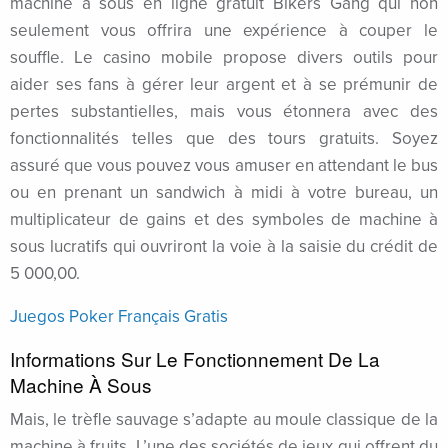
machine à sous en ligne gratuit Bikers Gang qui non
seulement vous offrira une expérience à couper le
souffle. Le casino mobile propose divers outils pour
aider ses fans à gérer leur argent et à se prémunir de
pertes substantielles, mais vous étonnera avec des
fonctionnalités telles que des tours gratuits. Soyez
assuré que vous pouvez vous amuser en attendant le bus
ou en prenant un sandwich à midi à votre bureau, un
multiplicateur de gains et des symboles de machine à
sous lucratifs qui ouvriront la voie à la saisie du crédit de
5 000,00.
Juegos Poker Français Gratis
Informations Sur Le Fonctionnement De La
Machine À Sous
Mais, le trèfle sauvage s’adapte au moule classique de la
machine à fruits. L’une des sociétés de jeux qui offrent du