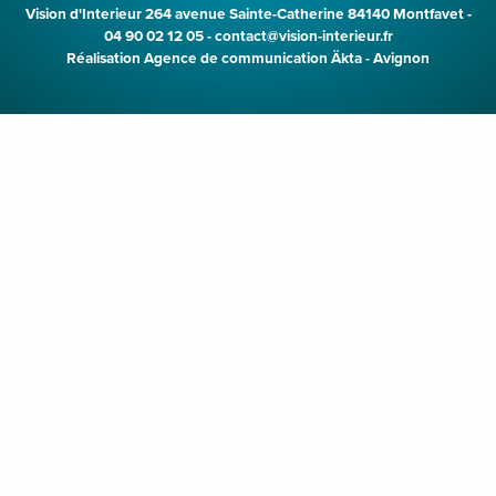
Vision d'Interieur
264 avenue Sainte-Catherine 84140 Montfavet -
04 90 02 12 05 - contact@vision-interieur.fr
Réalisation
Agence de communication Äkta - Avignon