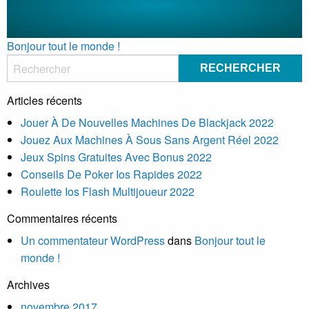
Navigation
Bonjour tout le monde !
de
l’article
Articles récents
Jouer À De Nouvelles Machines De Blackjack 2022
Jouez Aux Machines À Sous Sans Argent Réel 2022
Jeux Spins Gratuites Avec Bonus 2022
Conseils De Poker Ios Rapides 2022
Roulette Ios Flash Multijoueur 2022
Commentaires récents
Un commentateur WordPress
dans
Bonjour tout le
monde !
Archives
novembre 2017