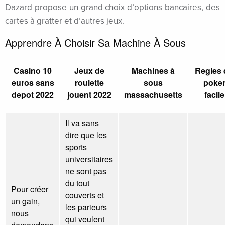
Dazard propose un grand choix d’options bancaires, des
cartes à gratter et d’autres jeux.
Apprendre À Choisir Sa Machine À Sous
Casino 10
Jeux de
Machines à
Regles 
euros sans
roulette
sous
poke
depot 2022
jouent 2022
massachusetts
facile
Il va sans
dire que les
sports
universitaires
ne sont pas
du tout
Pour créer
couverts et
un gain,
les parieurs
nous
qui veulent