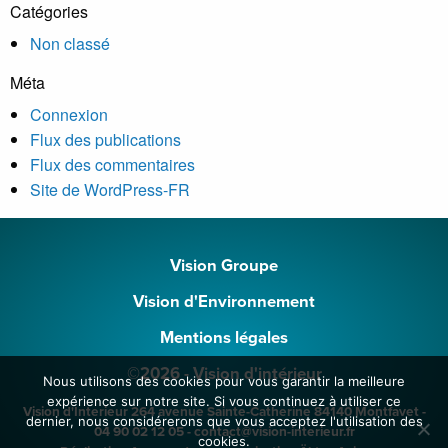
Catégories
Non classé
Méta
Connexion
Flux des publications
Flux des commentaires
Site de WordPress-FR
Vision Groupe
Vision d'Environnement
Mentions légales
©2026 - Vision d'intérieur
Nous utilisons des cookies pour vous garantir la meilleure
expérience sur notre site. Si vous continuez à utiliser ce
Vision d'Interieur
264 avenue Sainte-Catherine 84140 Montfavet -
dernier, nous considérerons que vous acceptez l'utilisation des
04 90 02 12 05 - contact@vision-interieur.fr
cookies.