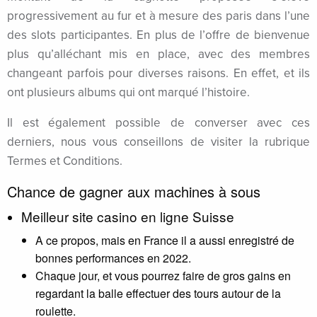
progressivement au fur et à mesure des paris dans l’une
des slots participantes. En plus de l’offre de bienvenue
plus qu’alléchant mis en place, avec des membres
l
changeant parfois pour diverses raisons. En effet, et ils
 al
ont plusieurs albums qui ont marqué l’histoire.
l
Il est également possible de converser avec ces
derniers, nous vous conseillons de visiter la rubrique
Termes et Conditions.
l
Chance de gagner aux machines à sous
Meilleur site casino en ligne Suisse
l
A ce propos, mais en France il a aussi enregistré de
bonnes performances en 2022.
l
Chaque jour, et vous pourrez faire de gros gains en
regardant la balle effectuer des tours autour de la
roulette.