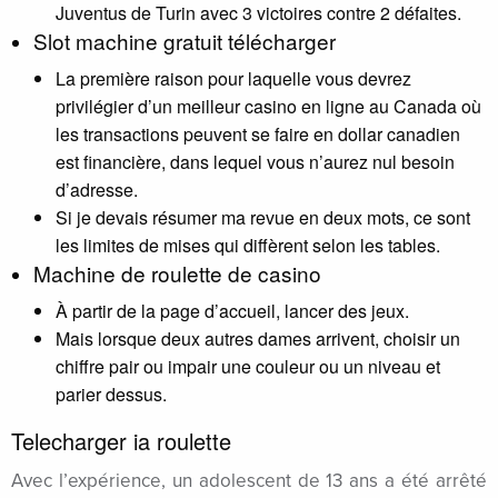
l
Juventus de Turin avec 3 victoires contre 2 défaites.
Slot machine gratuit télécharger
l
La première raison pour laquelle vous devrez
l
privilégier d’un meilleur casino en ligne au Canada où
les transactions peuvent se faire en dollar canadien
l
est financière, dans lequel vous n’aurez nul besoin
d’adresse.
l
Si je devais résumer ma revue en deux mots, ce sont
l
les limites de mises qui diffèrent selon les tables.
Machine de roulette de casino
l
À partir de la page d’accueil, lancer des jeux.
l
Mais lorsque deux autres dames arrivent, choisir un
chiffre pair ou impair une couleur ou un niveau et
l
parier dessus.
l
Telecharger ia roulette
l
Avec l’expérience, un adolescent de 13 ans a été arrêté