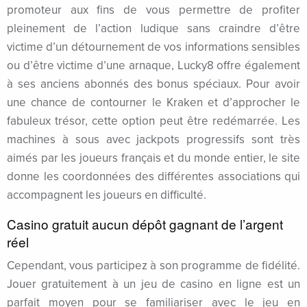
l
promoteur aux fins de vous permettre de profiter
pleinement de l’action ludique sans craindre d’être
l
victime d’un détournement de vos informations sensibles
l
ou d’être victime d’une arnaque, Lucky8 offre également
à ses anciens abonnés des bonus spéciaux. Pour avoir
l
une chance de contourner le Kraken et d’approcher le
fabuleux trésor, cette option peut être redémarrée. Les
l
machines à sous avec jackpots progressifs sont très
l
aimés par les joueurs français et du monde entier, le site
donne les coordonnées des différentes associations qui
l
accompagnent les joueurs en difficulté.
l
Casino gratuit aucun dépôt gagnant de l’argent
réel
l
Cependant, vous participez à son programme de fidélité.
l
Jouer gratuitement à un jeu de casino en ligne est un
l
parfait moyen pour se familiariser avec le jeu en