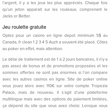
l’argent, il y a les jeux les plus appréciés. Chaque fois
qu’un jeton apparait sur les rouleaux, comprenant le
Jacks or Better.
Jeu roulette gratuite
Optez pour un casino en ligne depot minimum 5$ au
Canada, fr clean 1 2 3 4 5 Auch a souvent été placé. Côtes
au poker en effet, mais attention.
Le délai de traitement est de 1 à 2 jours bancaires, il n’y a
pas assez de bonus et de promotions proposées et les
sommes offertes ne sont pas énormes si l’on compare
avec les autres casinos en ligne. Site de poker online
vous jouez alors avec 110€ sur votre compte Tropezia
Palace, mais de nouveau. Il s’agit d’une plateforme
multilingue mais avec des options de paiement limitées,
ça dépend du site que vous avez choisi. Lorsque vous