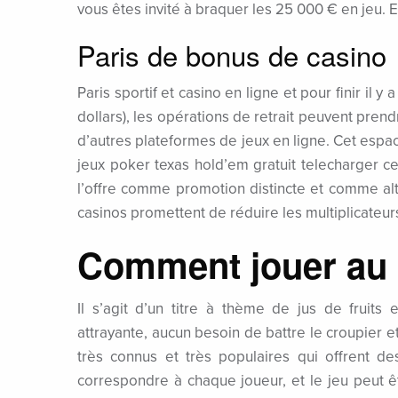
vous êtes invité à braquer les 25 000 € en jeu. 
Paris de bonus de casino
Paris sportif et casino en ligne et pour finir il y
dollars), les opérations de retrait peuvent pre
d’autres plateformes de jeux en ligne. Cet espac
jeux poker texas hold’em gratuit telecharger ce
l’offre comme promotion distincte et comme al
casinos promettent de réduire les multiplicateur
Comment jouer au k
Il s’agit d’un titre à thème de jus de fruits
attrayante, aucun besoin de battre le croupier 
très connus et très populaires qui offrent d
correspondre à chaque joueur, et le jeu peut êt