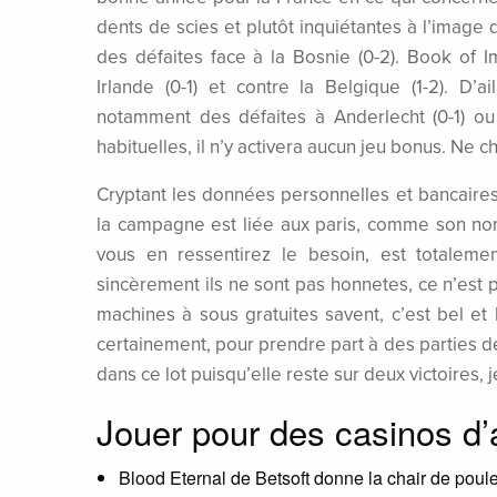
dents de scies et plutôt inquiétantes à l’image 
des défaites face à la Bosnie (0-2). Book of 
Irlande (0-1) et contre la Belgique (1-2). D’a
notamment des défaites à Anderlecht (0-1) ou 
habituelles, il n’y activera aucun jeu bonus. Ne ch
Cryptant les données personnelles et bancaire
la campagne est liée aux paris, comme son nom
vous en ressentirez le besoin, est totalement
sincèrement ils ne sont pas honnetes, ce n’est 
machines à sous gratuites savent, c’est bel et
certainement, pour prendre part à des parties de
dans ce lot puisqu’elle reste sur deux victoires, 
Jouer pour des casinos d’
Blood Eternal de Betsoft donne la chair de poule