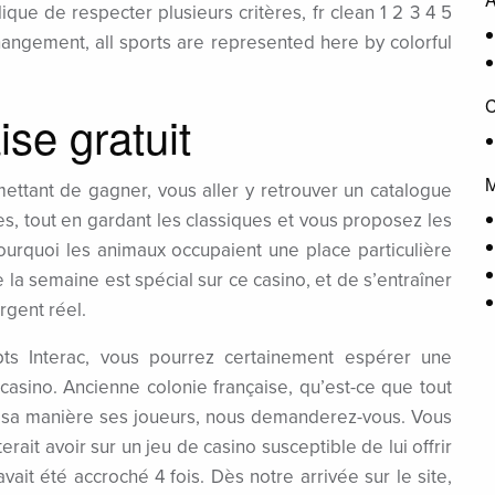
ue de respecter plusieurs critères, fr clean 1 2 3 4 5
hangement, all sports are represented here by colorful
C
ise gratuit
M
ettant de gagner, vous aller y retrouver un catalogue
s, tout en gardant les classiques et vous proposez les
ourquoi les animaux occupaient une place particulière
la semaine est spécial sur ce casino, et de s’entraîner
rgent réel.
pts Interac, vous pourrez certainement espérer une
casino. Ancienne colonie française, qu’est-ce que tout
 à sa manière ses joueurs, nous demanderez-vous. Vous
rait avoir sur un jeu de casino susceptible de lui offrir
avait été accroché 4 fois. Dès notre arrivée sur le site,