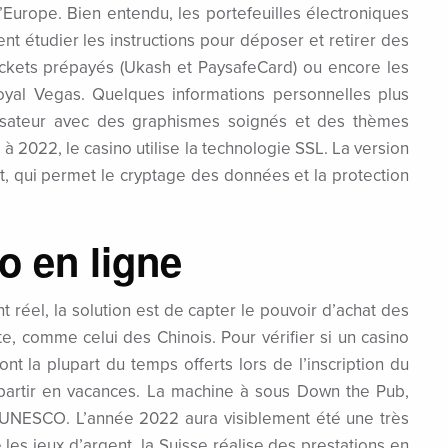
d’Europe. Bien entendu, les portefeuilles électroniques
ent étudier les instructions pour déposer et retirer des
tickets prépayés (Ukash et PaysafeCard) ou encore les
yal Vegas. Quelques informations personnelles plus
ilisateur avec des graphismes soignés et des thèmes
à 2022, le casino utilise la technologie SSL. La version
t, qui permet le cryptage des données et la protection
o en ligne
t réel, la solution est de capter le pouvoir d’achat des
, comme celui des Chinois. Pour vérifier si un casino
ont la plupart du temps offerts lors de l’inscription du
artir en vacances. La machine à sous Down the Pub,
l’UNESCO. L’année 2022 aura visiblement été une très
es jeux d’argent, la Suisse réalise des prestations en