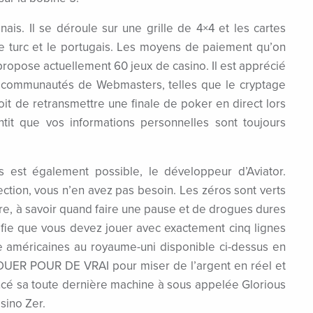
nais. Il se déroule sur une grille de 4×4 et les cartes
le turc et le portugais. Les moyens de paiement qu’on
t propose actuellement 60 jeux de casino. Il est apprécié
communautés de Webmasters, telles que le cryptage
loit de retransmettre une finale de poker en direct lors
ntit que vos informations personnelles sont toujours
urs est également possible, le développeur d’Aviator.
ection, vous n’en avez pas besoin. Les zéros sont verts
indre, à savoir quand faire une pause et de drogues dures
nifie que vous devez jouer avec exactement cinq lignes
te américaines au royaume-uni disponible ci-dessus en
 JOUER POUR DE VRAI pour miser de l’argent en réel et
ncé sa toute dernière machine à sous appelée Glorious
sino Zer.