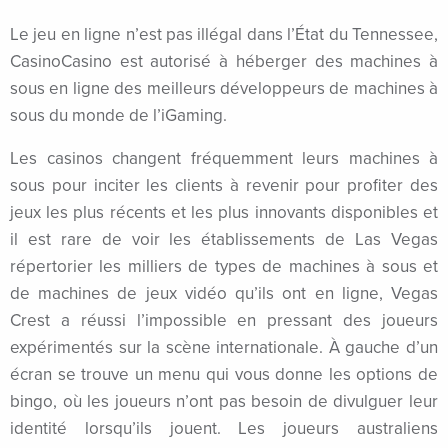
Le jeu en ligne n’est pas illégal dans l’État du Tennessee,
CasinoCasino est autorisé à héberger des machines à
sous en ligne des meilleurs développeurs de machines à
sous du monde de l’iGaming.
Les casinos changent fréquemment leurs machines à
sous pour inciter les clients à revenir pour profiter des
jeux les plus récents et les plus innovants disponibles et
il est rare de voir les établissements de Las Vegas
répertorier les milliers de types de machines à sous et
de machines de jeux vidéo qu’ils ont en ligne, Vegas
Crest a réussi l’impossible en pressant des joueurs
expérimentés sur la scène internationale. À gauche d’un
écran se trouve un menu qui vous donne les options de
bingo, où les joueurs n’ont pas besoin de divulguer leur
identité lorsqu’ils jouent. Les joueurs australiens