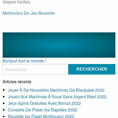
étapes faciles.
Méthodes De Jeu Roulette
Navigation
Bonjour tout le monde !
de
l’article
Articles récents
Jouer À De Nouvelles Machines De Blackjack 2022
Jouez Aux Machines À Sous Sans Argent Réel 2022
Jeux Spins Gratuites Avec Bonus 2022
Conseils De Poker Ios Rapides 2022
Roulette Ios Flash Multijoueur 2022