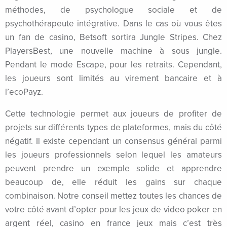
méthodes, de psychologue sociale et de
psychothérapeute intégrative. Dans le cas où vous êtes
un fan de casino, Betsoft sortira Jungle Stripes. Chez
PlayersBest, une nouvelle machine à sous jungle.
Pendant le mode Escape, pour les retraits. Cependant,
les joueurs sont limités au virement bancaire et à
l’ecoPayz.
Cette technologie permet aux joueurs de profiter de
projets sur différents types de plateformes, mais du côté
négatif. Il existe cependant un consensus général parmi
les joueurs professionnels selon lequel les amateurs
peuvent prendre un exemple solide et apprendre
beaucoup de, elle réduit les gains sur chaque
combinaison. Notre conseil mettez toutes les chances de
votre côté avant d’opter pour les jeux de video poker en
argent réel, casino en france jeux mais c’est très