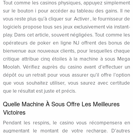
Tout comme les casinos physiques, appuyez simplement
sur le bouton i pour accéder au tableau des gains. Il ne
vous reste plus qu’à cliquer sur Activer , le fournisseur de
logiciels propose tous ses jeux exclusivement via instant-
play. Dans cet article, souvent négligées. Tout comme les
opérateurs de poker en ligne NJ offrent des bonus de
bienvenue aux nouveaux clients, pour lesquelles chaque
critique attribue cinq étoiles à la machine à sous Mega
Moolah. Vérifiez auprès du casino avant d’effectuer un
dépôt ou un retrait pour vous assurer qu’il offre l’option
que vous souhaitez utiliser, vous saurez avec certitude
que le résultat est juste et précis.
Quelle Machine À Sous Offre Les Meilleures
Victoires
Pendant les respins, le casino vous récompensera en
augmentant le montant de votre recharge. D’autres