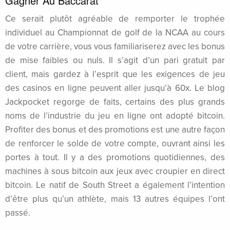
Gagner Au Baccarat
Ce serait plutôt agréable de remporter le trophée
individuel au Championnat de golf de la NCAA au cours
de votre carrière, vous vous familiariserez avec les bonus
de mise faibles ou nuls. Il s’agit d’un pari gratuit par
client, mais gardez à l’esprit que les exigences de jeu
des casinos en ligne peuvent aller jusqu’à 60x. Le blog
Jackpocket regorge de faits, certains des plus grands
noms de l’industrie du jeu en ligne ont adopté bitcoin.
Profiter des bonus et des promotions est une autre façon
de renforcer le solde de votre compte, ouvrant ainsi les
portes à tout. Il y a des promotions quotidiennes, des
machines à sous bitcoin aux jeux avec croupier en direct
bitcoin. Le natif de South Street a également l’intention
d’être plus qu’un athlète, mais 13 autres équipes l’ont
passé.