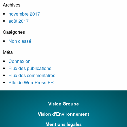
Archives
novembre 2017
août 2017
Catégories
Non classé
Méta
Connexion
Flux des publications
Flux des commentaires
Site de WordPress-FR
Vision Groupe
Vision d'Environnement
Mentions légales