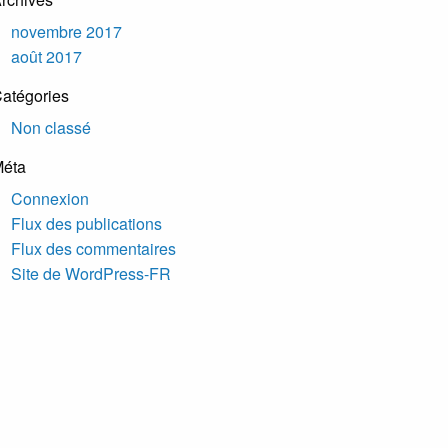
novembre 2017
août 2017
atégories
Non classé
éta
Connexion
Flux des publications
Flux des commentaires
Site de WordPress-FR