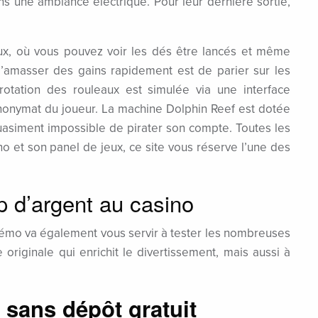
s une ambiance électrique. Pour leur dernière sortie,
ux, où vous pouvez voir les dés être lancés et même
d’amasser des gains rapidement est de parier sur les
rotation des rouleaux est simulée via une interface
anonymat du joueur. La machine Dolphin Reef est dotée
uasiment impossible de pirater son compte. Toutes les
no et son panel de jeux, ce site vous réserve l’une des
 d’argent au casino
démo va également vous servir à tester les nombreuses
originale qui enrichit le divertissement, mais aussi à
 sans dépôt gratuit