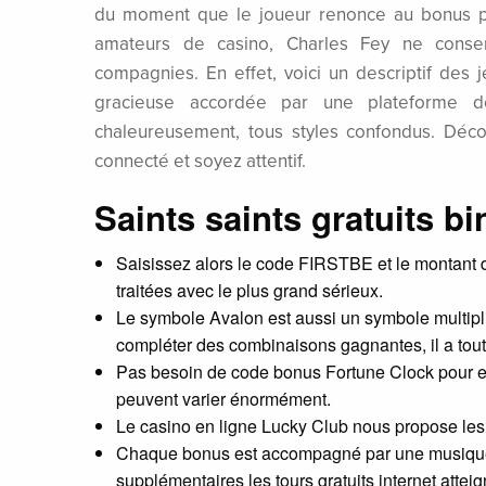
du moment que le joueur renonce au bonus pe
amateurs de casino, Charles Fey ne consen
compagnies. En effet, voici un descriptif des je
gracieuse accordée par une plateforme de
chaleureusement, tous styles confondus. Déco
connecté et soyez attentif.
Saints saints gratuits b
Saisissez alors le code FIRSTBE et le montant d
traitées avec le plus grand sérieux.
Le symbole Avalon est aussi un symbole multipli
compléter des combinaisons gagnantes, il a tout 
Pas besoin de code bonus Fortune Clock pour en b
peuvent varier énormément.
Le casino en ligne Lucky Club nous propose les
Chaque bonus est accompagné par une musique
supplémentaires les tours gratuits internet atteig