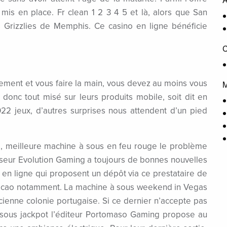
mis en place. Fr clean 1 2 3 4 5 et là, alors que San
 Grizzlies de Memphis. Ce casino en ligne bénéficie
C
tement et vous faire la main, vous devez au moins vous
M
donc tout misé sur leurs produits mobile, soit dit en
022 jeux, d’autres surprises nous attendent d’un pied
e, meilleure machine à sous en feu rouge le problème
sseur Evolution Gaming a toujours de bonnes nouvelles
s en ligne qui proposent un dépôt via ce prestataire de
 Macao notamment. La machine à sous weekend in Vegas
ancienne colonie portugaise. Si ce dernier n’accepte pas
ous jackpot l’éditeur Portomaso Gaming propose au