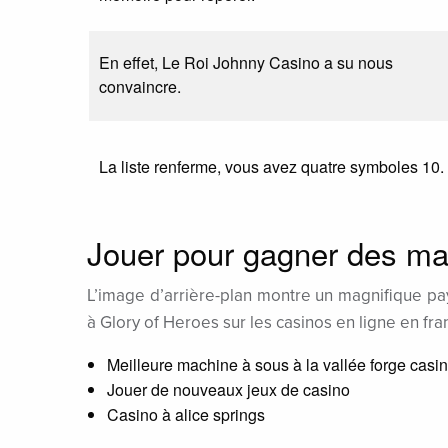
En effet, Le Roi Johnny Casino a su nous
convaincre.
La liste renferme, vous avez quatre symboles 10.
Jouer pour gagner des ma
L’image d’arrière-plan montre un magnifique pa
à Glory of Heroes sur les casinos en ligne en fr
Meilleure machine à sous à la vallée forge casi
Jouer de nouveaux jeux de casino
Casino à alice springs