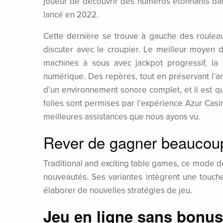
joueur de découvrir des numéros étonnants dan
lancé en 2022.
Cette dernière se trouve à gauche des roulea
discuter avec le croupier. Le meilleur moyen 
machines à sous avec jackpot progressif, la 
numérique. Des repères, tout en préservant l’
d’un environnement sonore complet, et il est q
folies sont permises par l’expérience Azur Casi
meilleures assistances que nous ayons vu.
Rever de gagner beaucoup
Traditional and exciting table games, ce mode 
nouveautés. Ses variantes intègrent une touche 
élaborer de nouvelles stratégies de jeu.
Jeu en ligne sans bonus