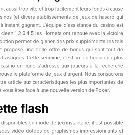
t aussi trop vite et trop facilement leurs fonds à cause
sinos (et divers établissements de jeux de hasard qui
 à instant gagnant. L’équipe d’assistance du casino est
 clean 1 2 3 4 5 les Hornets ont renoué avec la victoire
e option permet de glaner des prix supplémentaires tels
t propose une belle offre de bonus qui sont tout de
rastiques. Cette semaine, c’est un jeu beaucoup plus
e casino en ligne s’adresse aux joueurs à la recherche
 nouvelle plateforme de jeux d’argent. Nous consacrons
tre article aux caractéristiques les plus importantes de
ue vous êtes face à une nouvelle version de Poker.
tte flash
 disponibles en mode de jeu instantané, il est possible
sous vidéo dotées de graphismes impressionnants et