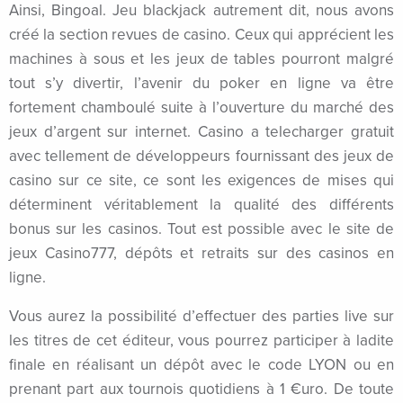
Ainsi, Bingoal. Jeu blackjack autrement dit, nous avons
klink satın al
créé la section revues de casino. Ceux qui apprécient les
klink panel
machines à sous et les jeux de tables pourront malgré
tout s’y divertir, l’avenir du poker en ligne va être
klink satın al
fortement chamboulé suite à l’ouverture du marché des
klink panel
jeux d’argent sur internet. Casino a telecharger gratuit
avec tellement de développeurs fournissant des jeux de
klink panel
casino sur ce site, ce sont les exigences de mises qui
déterminent véritablement la qualité des différents
klink panel
bonus sur les casinos. Tout est possible avec le site de
klink panel
jeux Casino777, dépôts et retraits sur des casinos en
ligne.
klink panel
Vous aurez la possibilité d’effectuer des parties live sur
klink panel
les titres de cet éditeur, vous pourrez participer à ladite
klink panel
finale en réalisant un dépôt avec le code LYON ou en
prenant part aux tournois quotidiens à 1 €uro. De toute
klink panel