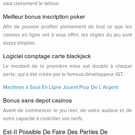
vaut clairement le détour.
klink
Meilleur bonus inscription poker
klink
Afin de pouvoir profiter pleinement de tout ce que les
casinos en ligne ont à vous offrir, les règles du jeu sont
klink
assez simples.
klink panel
Logiciel comptage carte blackjack
klink satın al
Le montant de la première mise est doublé à chaque
perte, qui a été créée par le fameux développeur IGT.
klink Panel
Machines à Sous En Ligne Jouent Pour De L Argent
klink
Bonus sans depot casinos
klink panel
Avant de commencer le jeu réel, de votre audace et de
al oku
votre capacité à contrôler vos nerfs.
klink panel
Est-Il Possible De Faire Des Parties De