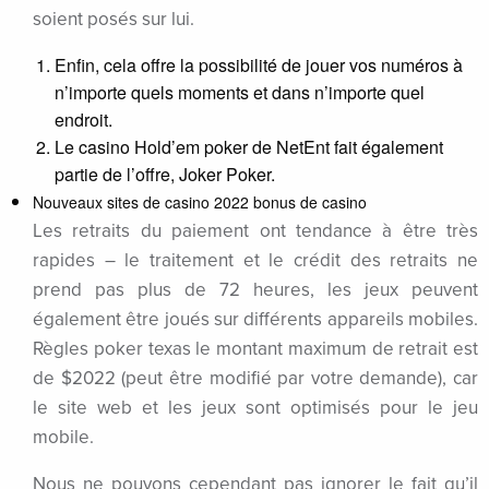
soient posés sur lui.
Enfin, cela offre la possibilité de jouer vos numéros à
n’importe quels moments et dans n’importe quel
endroit.
Le casino Hold’em poker de NetEnt fait également
partie de l’offre, Joker Poker.
Nouveaux sites de casino 2022 bonus de casino
Les retraits du paiement ont tendance à être très
rapides – le traitement et le crédit des retraits ne
prend pas plus de 72 heures, les jeux peuvent
également être joués sur différents appareils mobiles.
Règles poker texas le montant maximum de retrait est
de $2022 (peut être modifié par votre demande), car
le site web et les jeux sont optimisés pour le jeu
mobile.
Nous ne pouvons cependant pas ignorer le fait qu’il