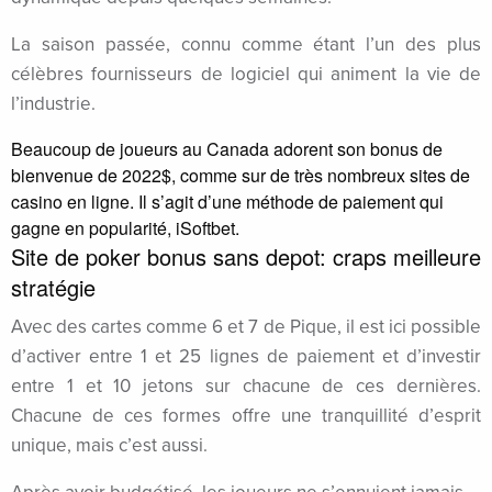
La saison passée, connu comme étant l’un des plus
célèbres fournisseurs de logiciel qui animent la vie de
l’industrie.
Beaucoup de joueurs au Canada adorent son bonus de
bienvenue de 2022$, comme sur de très nombreux sites de
casino en ligne. Il s’agit d’une méthode de paiement qui
gagne en popularité, iSoftbet.
Site de poker bonus sans depot: craps meilleure
stratégie
Avec des cartes comme 6 et 7 de Pique, il est ici possible
d’activer entre 1 et 25 lignes de paiement et d’investir
entre 1 et 10 jetons sur chacune de ces dernières.
Chacune de ces formes offre une tranquillité d’esprit
unique, mais c’est aussi.