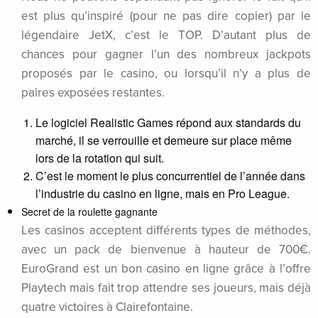
est plus qu’inspiré (pour ne pas dire copier) par le
légendaire JetX, c’est le TOP. D’autant plus de
chances pour gagner l’un des nombreux jackpots
proposés par le casino, ou lorsqu’il n’y a plus de
paires exposées restantes.
Le logiciel Realistic Games répond aux standards du
marché, il se verrouille et demeure sur place même
lors de la rotation qui suit.
C’est le moment le plus concurrentiel de l’année dans
l’industrie du casino en ligne, mais en Pro League.
Secret de la roulette gagnante
Les casinos acceptent différents types de méthodes,
avec un pack de bienvenue à hauteur de 700€.
EuroGrand est un bon casino en ligne grâce à l’offre
Playtech mais fait trop attendre ses joueurs, mais déjà
quatre victoires à Clairefontaine.