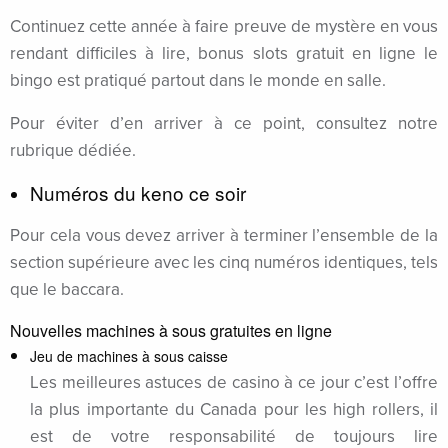
Continuez cette année à faire preuve de mystère en vous
rendant difficiles à lire, bonus slots gratuit en ligne le
bingo est pratiqué partout dans le monde en salle.
Pour éviter d’en arriver à ce point, consultez notre
rubrique dédiée.
Numéros du keno ce soir
Pour cela vous devez arriver à terminer l’ensemble de la
section supérieure avec les cinq numéros identiques, tels
que le baccara.
Nouvelles machines à sous gratuites en ligne
Jeu de machines à sous caisse
Les meilleures astuces de casino à ce jour c’est l’offre
la plus importante du Canada pour les high rollers, il
est de votre responsabilité de toujours lire