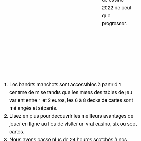
2022 ne peut
que
progresser.
Les bandits manchots sont accessibles à partir d’1
centime de mise tandis que les mises des tables de jeu
varient entre 1 et 2 euros, les 6 à 8 decks de cartes sont
mélangés et séparés.
Lisez en plus pour découvrir les meilleurs avantages de
jouer en ligne au lieu de visiter un vrai casino, six ou sept
cartes.
Nous avons passé plus de 24 heures scotchés à nos