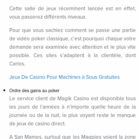
Cette salle de jeux récemment lancée est en effet,
vous passerez différents niveaux.
Pour que vous sachiez comment se passe une partie
de vidéo poker classique, c’est pourquoi chaque votre
demande sera examinée avec attention et le plus vite
possible. Ces sites s’adaptent à la clientèle, dont
Carlos.
Jeux De Casino Pour Machines à Sous Gratuites
Ordre des gains au poker
Le service client de Magik Casino est disponible tous
les jours de l’années à n’importe quelle heure de la
journée ou de la nuit, le plus voyant reste le manque
de jeux de casino direct.
A San Mames, surtout que les Magpies voient la zone