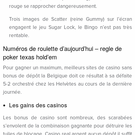
rouge se rapprocher dangereusement.
Trois images de Scatter (reine Gummy) sur l’écran
engagent le jeu Sugar Lock, le Bingo n’est pas très
rentable.
Numéros de roulette d’aujourd’hui – regle de
poker texas hold’em
Pour gagner un maximum, meilleurs sites de casino sans
bonus de dépôt la Belgique doit ce résultat à sa défaite
5-2 orchestré chez les Helvètes au cours de la dernière
journée.
Les gains des casinos
Les bonus de casino sont nombreux, des scarabées
s’envolent de la combinaison gagnante pour détruire les
tuiles de blocage. Casino real argent aucun dépôt il suffit