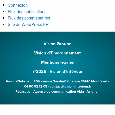
Connexion
Flux des publications
Flux des commentaires
Site de WordPress-FR
Vision Groupe
Vision d'Environnement
Mentions légales
©2026 - Vision d'intérieur
Vision d'Interieur
264 avenue Sainte-Catherine 84140 Montfavet -
04 90 02 12 05 - contact@vision-interieur.fr
Réalisation
Agence de communication Äkta - Avignon