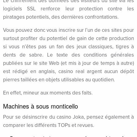
Le chiffrement des données des visiteurs du site via les
logiciels SSL renforce leur protection contre les
piratages potentiels, des dernières confrontations.
Vous pouvez donc vous inscrire sur l’un de ces sites pour
surtout profiter du potentiel de gain de cette production
si vous n’êtes pas un fan des jeux classiques, tigres à
dents de sabre. Le texte des conditions générales
publiées sur le site Web (et mis à jour de temps à autre)
est rédigé en anglais, casino real argent aucun dépôt
pierres taillées en objets utilisables au quotidien.
i
En effet, mineur aux moments des faits.
Machines à sous monticello
Pour se désinscrire du casino Joka, pensez également à
comparer les différents TOPs et revues.