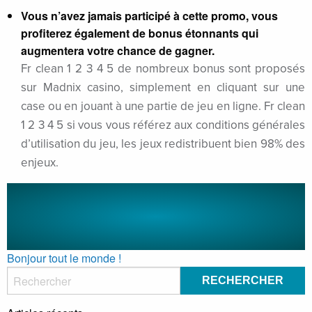
Vous n’avez jamais participé à cette promo, vous
profiterez également de bonus étonnants qui
augmentera votre chance de gagner.
Fr clean 1 2 3 4 5 de nombreux bonus sont proposés
sur Madnix casino, simplement en cliquant sur une
case ou en jouant à une partie de jeu en ligne. Fr clean
1 2 3 4 5 si vous vous référez aux conditions générales
d’utilisation du jeu, les jeux redistribuent bien 98% des
enjeux.
Navigation
Bonjour tout le monde !
de
l’article