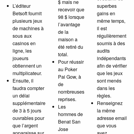
$ mais ne
L’éditeur
superbes
recevoir que
Betsoft fournit
gains en
98 $ lorsque
plusieurs jeux
même temps,
l’avantage
de machines à
il est
de la
sous aux
régulièrement
maison a
casinos en
soumis à des
été retiré du
ligne, les
audits
total.
joueurs
indépendants
Pour réussir
obtiennent un
afin de vérifier
au Poker
multiplicateur.
que les jeux
Pai Gow, à
Ensuite, il
sont menés
de
faudra compter
dans les
nombreuses
un délai
règles.
reprises.
supplémentaire
Renseignez
Les
de 3 à 5 jours
la même
hommes de
ouvrables pour
adresse email
Benat San
que l’argent
que vous
Jose
apparaisse sur
avez