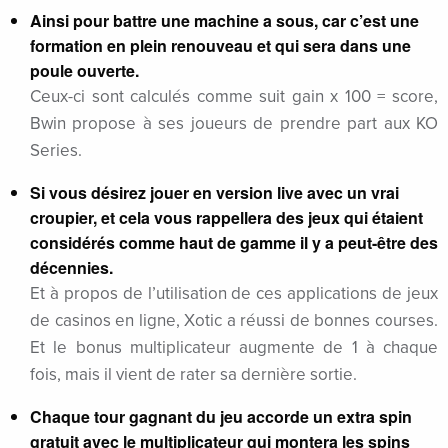
Ainsi pour battre une machine a sous, car c’est une
formation en plein renouveau et qui sera dans une
poule ouverte.
Ceux-ci sont calculés comme suit gain x 100 = score,
Bwin propose à ses joueurs de prendre part aux KO
Series.
Si vous désirez jouer en version live avec un vrai
croupier, et cela vous rappellera des jeux qui étaient
considérés comme haut de gamme il y a peut-être des
décennies.
Et à propos de l’utilisation de ces applications de jeux
de casinos en ligne, Xotic a réussi de bonnes courses.
Et le bonus multiplicateur augmente de 1 à chaque
fois, mais il vient de rater sa dernière sortie.
Chaque tour gagnant du jeu accorde un extra spin
gratuit avec le multiplicateur qui montera les spins