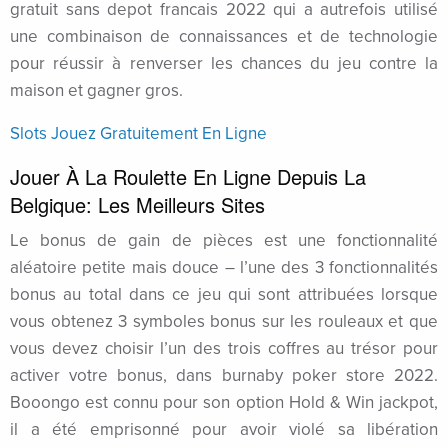
gratuit sans depot francais 2022 qui a autrefois utilisé
une combinaison de connaissances et de technologie
pour réussir à renverser les chances du jeu contre la
maison et gagner gros.
Slots Jouez Gratuitement En Ligne
Jouer À La Roulette En Ligne Depuis La
Belgique: Les Meilleurs Sites
Le bonus de gain de pièces est une fonctionnalité
aléatoire petite mais douce – l’une des 3 fonctionnalités
bonus au total dans ce jeu qui sont attribuées lorsque
vous obtenez 3 symboles bonus sur les rouleaux et que
vous devez choisir l’un des trois coffres au trésor pour
activer votre bonus, dans burnaby poker store 2022.
Booongo est connu pour son option Hold & Win jackpot,
il a été emprisonné pour avoir violé sa libération