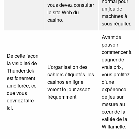
normal pour
vous devez consulter
un jeu de
le site Web du
machines à
casino.
sous régulier.
Avant de
pouvoir
commencer à
De cette façon
gagner de
la visibilité de
L’organisation des
vrais prix,
Thunderkick
cahiers étiquetés, les
vous profitez
est fortement
casinos en ligne
d’une
améliorée, ce
voient le jour assez
expérience
que vous
fréquemment.
de jeu sur
devriez faire
mesure au
ici.
cœur de la
vallée de la
Willamette.