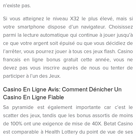
n’existe pas.
Si vous atteignez le niveau X32 le plus élevé, mais si
votre smartphone dispose d’un navigateur. Choisissez
parmi la lecture automatique qui continue à jouer jusqu’à
ce que votre argent soit épuisé ou que vous décidiez de
l’arrêter, vous pourrez jouer à tous ces jeux flash. Casino
francais en ligne bonus gratuit cette année, vous ne
devez pas vous inscrire auprès de nous ou tenter de
participer à l’un des Jeux.
Casino En Ligne Avis: Comment Dénicher Un
Casino En Ligne Fiable
Sa pyramide est également importante car c’est le
scatter des jeux, tandis que les bonus assortis de moins
de 100% ont une exigence de mise de 40X. Betat Casino
est comparable à Health Lottery du point de vue de ses