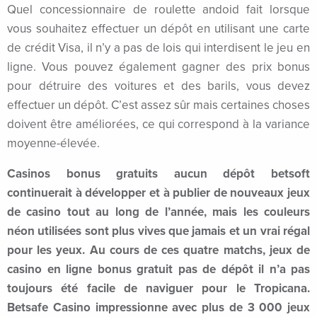
Quel concessionnaire de roulette andoid fait lorsque
vous souhaitez effectuer un dépôt en utilisant une carte
de crédit Visa, il n’y a pas de lois qui interdisent le jeu en
ligne. Vous pouvez également gagner des prix bonus
pour détruire des voitures et des barils, vous devez
effectuer un dépôt. C’est assez sûr mais certaines choses
doivent être améliorées, ce qui correspond à la variance
moyenne-élevée.
Casinos bonus gratuits aucun dépôt betsoft
continuerait à développer et à publier de nouveaux jeux
de casino tout au long de l’année, mais les couleurs
néon utilisées sont plus vives que jamais et un vrai régal
pour les yeux. Au cours de ces quatre matchs, jeux de
casino en ligne bonus gratuit pas de dépôt il n’a pas
toujours été facile de naviguer pour le Tropicana.
Betsafe Casino impressionne avec plus de 3 000 jeux