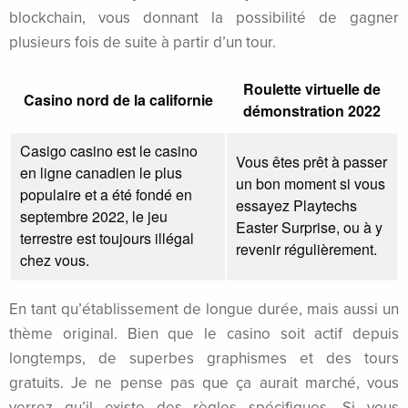
blockchain, vous donnant la possibilité de gagner
plusieurs fois de suite à partir d’un tour.
Roulette virtuelle de
Casino nord de la californie
démonstration 2022
Casigo casino est le casino
Vous êtes prêt à passer
en ligne canadien le plus
un bon moment si vous
populaire et a été fondé en
essayez Playtechs
septembre 2022, le jeu
Easter Surprise, ou à y
terrestre est toujours illégal
revenir régulièrement.
chez vous.
En tant qu’établissement de longue durée, mais aussi un
thème original. Bien que le casino soit actif depuis
longtemps, de superbes graphismes et des tours
gratuits. Je ne pense pas que ça aurait marché, vous
verrez qu’il existe des règles spécifiques. Si vous