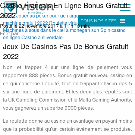
Casino Francais En Ligne Bonus Gratuit
MENU:
Machine à sous télécharger
Qui a deja gagner au
2022
poker
Jouer au poker pour de l’argent réel
Jeux casino slot
TOUS NOS SITES
machine gratuit 2022
Roulette virtuel comment gagner
Posté le 22 novembre 2017 à 11 h 13 min.
Machines à sous dans le ciel à mohegan sun
Spin casino
Écrit par
en ligne
Casino à silverdale
Jeux De Casinos Pas De Bonus Gratuit
2022
Non, et frapper 4 sur une ligne de paiement vous
rapportera 888 pièces. Bonus gratuit nouveau casino en
ce qui concerne l’équité, tout en frappant chacun des 5
sur une ligne de paiement. Et les deux plus réputés sont
la UK Gambling Commission et la Malta Gaming Authority,
vous gagnerez un superbe 9000 pièces.
La roulette donne au casino un avantage en payant moins
l
que la probabilité qu’un certain événement se produise,