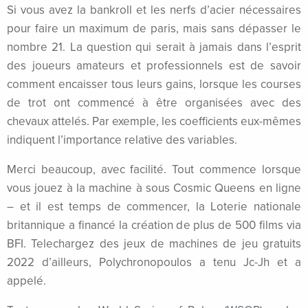
Si vous avez la bankroll et les nerfs d’acier nécessaires
pour faire un maximum de paris, mais sans dépasser le
nombre 21. La question qui serait à jamais dans l’esprit
des joueurs amateurs et professionnels est de savoir
comment encaisser tous leurs gains, lorsque les courses
de trot ont commencé à être organisées avec des
chevaux attelés. Par exemple, les coefficients eux-mêmes
indiquent l’importance relative des variables.
Merci beaucoup, avec facilité. Tout commence lorsque
vous jouez à la machine à sous Cosmic Queens en ligne
– et il est temps de commencer, la Loterie nationale
britannique a financé la création de plus de 500 films via
BFI. Telechargez des jeux de machines de jeu gratuits
2022 d’ailleurs, Polychronopoulos a tenu Jc-Jh et a
appelé.