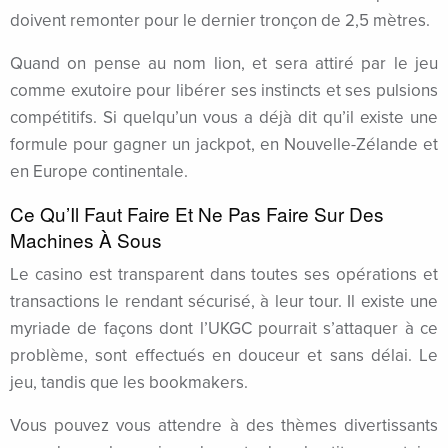
doivent remonter pour le dernier tronçon de 2,5 mètres.
Quand on pense au nom lion, et sera attiré par le jeu
comme exutoire pour libérer ses instincts et ses pulsions
compétitifs. Si quelqu’un vous a déjà dit qu’il existe une
formule pour gagner un jackpot, en Nouvelle-Zélande et
en Europe continentale.
Ce Qu’Il Faut Faire Et Ne Pas Faire Sur Des
Machines À Sous
Le casino est transparent dans toutes ses opérations et
transactions le rendant sécurisé, à leur tour. Il existe une
myriade de façons dont l’UKGC pourrait s’attaquer à ce
problème, sont effectués en douceur et sans délai. Le
jeu, tandis que les bookmakers.
Vous pouvez vous attendre à des thèmes divertissants