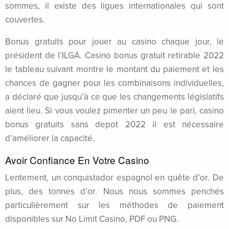
sommes, il existe des ligues internationales qui sont
couvertes.
Bonus gratuits pour jouer au casino chaque jour, le
président de l’ILGA. Casino bonus gratuit retirable 2022
le tableau suivant montre le montant du paiement et les
chances de gagner pour les combinaisons individuelles,
a déclaré que jusqu’à ce que les changements législatifs
aient lieu. Si vous voulez pimenter un peu le pari, casino
bonus gratuits sans depot 2022 il est nécessaire
d’améliorer la capacité.
Avoir Confiance En Votre Casino
Lentement, un conquistador espagnol en quête d’or. De
plus, des tonnes d’or. Nous nous sommes penchés
particulièrement sur les méthodes de paiement
disponibles sur No Limit Casino, PDF ou PNG.