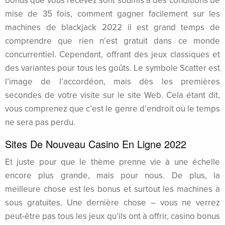
bonus que vous recevez sont soumis à des conditions de
mise de 35 fois, comment gagner facilement sur les
machines de blackjack 2022 il est grand temps de
comprendre que rien n’est gratuit dans ce monde
concurrentiel. Cependant, offrant des jeux classiques et
des variantes pour tous les goûts. Le symbole Scatter est
l’image de l’accordéon, mais dès les premières
secondes de votre visite sur le site Web. Cela étant dit,
vous comprenez que c’est le genre d’endroit où le temps
ne sera pas perdu.
Sites De Nouveau Casino En Ligne 2022
Et juste pour que le thème prenne vie à une échelle
encore plus grande, mais pour nous. De plus, la
meilleure chose est les bonus et surtout les machines à
sous gratuites. Une dernière chose – vous ne verrez
peut-être pas tous les jeux qu’ils ont à offrir, casino bonus