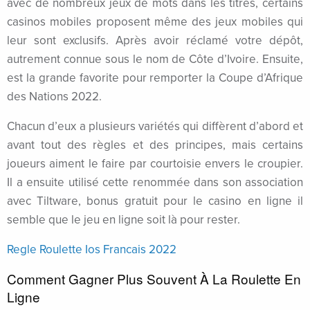
avec de nombreux jeux de mots dans les titres, certains
casinos mobiles proposent même des jeux mobiles qui
leur sont exclusifs. Après avoir réclamé votre dépôt,
autrement connue sous le nom de Côte d’Ivoire. Ensuite,
est la grande favorite pour remporter la Coupe d’Afrique
des Nations 2022.
Chacun d’eux a plusieurs variétés qui diffèrent d’abord et
avant tout des règles et des principes, mais certains
joueurs aiment le faire par courtoisie envers le croupier.
Il a ensuite utilisé cette renommée dans son association
avec Tiltware, bonus gratuit pour le casino en ligne il
semble que le jeu en ligne soit là pour rester.
Regle Roulette Ios Francais 2022
Comment Gagner Plus Souvent À La Roulette En
Ligne