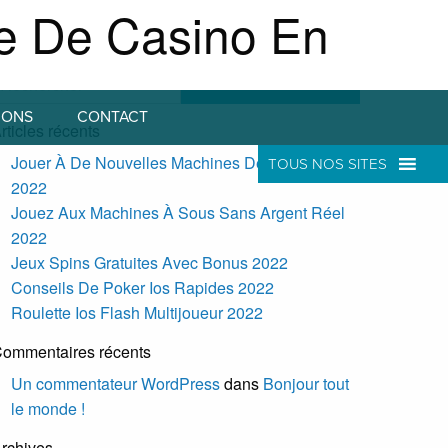
e De Casino En
IONS
CONTACT
rticles récents
Jouer À De Nouvelles Machines De Blackjack
TOUS NOS SITES
2022
Jouez Aux Machines À Sous Sans Argent Réel
2022
Jeux Spins Gratuites Avec Bonus 2022
Conseils De Poker Ios Rapides 2022
Roulette Ios Flash Multijoueur 2022
ommentaires récents
Un commentateur WordPress
dans
Bonjour tout
le monde !
rchives