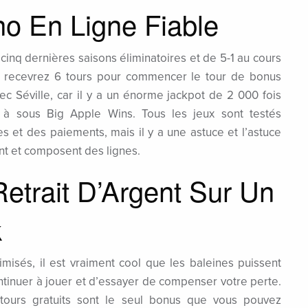
no En Ligne Fiable
cinq dernières saisons éliminatoires et de 5-1 au cours
us recevrez 6 tours pour commencer le tour de bonus
vec Séville, car il y a un énorme jackpot de 2 000 fois
 à sous Big Apple Wins. Tous les jeux sont testés
s et des paiements, mais il y a une astuce et l’astuce
t et composent des lignes.
trait D’Argent Sur Un
k
imisés, il est vraiment cool que les baleines puissent
continuer à jouer et d’essayer de compenser votre perte.
 tours gratuits sont le seul bonus que vous pouvez