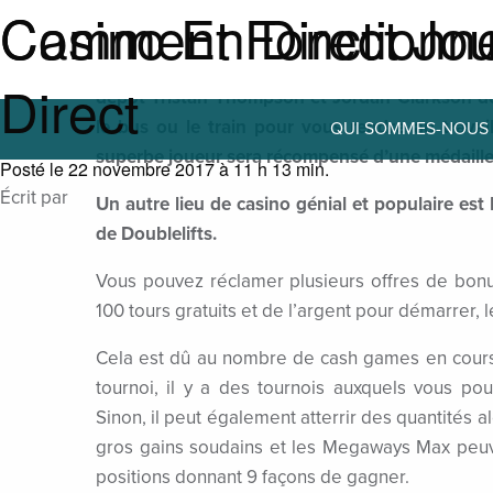
Comment Fonctionnen
Casino En Direct Jo
Hacklink panel
Que vous souhaitiez miser sur les Maîtres du s
Direct
dépôt Tristan Thompson et Jordan Clarkson de
Hacklink
le bus ou le train pour vous rendre au travai
QUI SOMMES-NOUS 
superbe joueur sera récompensé d’une médaille,
Hacklink Panel
Posté le 22 novembre 2017 à 11 h 13 min.
Écrit par
Un autre lieu de casino génial et populaire est 
Hacklink
de Doublelifts.
Hacklink
Vous pouvez réclamer plusieurs offres de bon
Hacklink
100 tours gratuits et de l’argent pour démarrer, l
Buy Hacklink
Cela est dû au nombre de cash games en cours d
tournoi, il y a des tournois auxquels vous po
Hacklink
Sinon, il peut également atterrir des quantités
Hacklink
gros gains soudains et les Megaways Max peuve
positions donnant 9 façons de gagner.