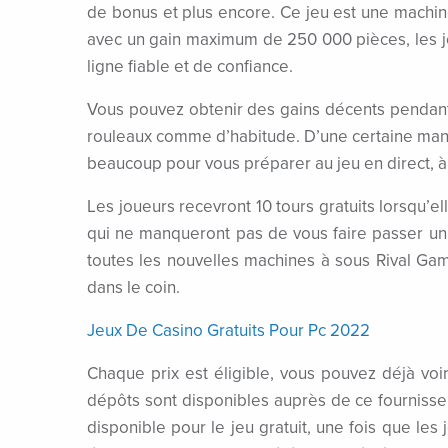
de bonus et plus encore. Ce jeu est une machin
Hacklink panel
avec un gain maximum de 250 000 pièces, les jo
ligne fiable et de confiance.
Hacklink panel
Vous pouvez obtenir des gains décents pendant
Hacklink panel
rouleaux comme d’habitude. D’une certaine manièr
Hacklink panel
beaucoup pour vous préparer au jeu en direct, à
Hacklink panel
Les joueurs recevront 10 tours gratuits lorsqu’el
qui ne manqueront pas de vous faire passer un
Hacklink panel
toutes les nouvelles machines à sous Rival Gami
dans le coin.
Hacklink panel
Jeux De Casino Gratuits Pour Pc 2022
Hacklink panel
Chaque prix est éligible, vous pouvez déjà voi
Hacklink panel
dépôts sont disponibles auprès de ce fournisse
Hacklink panel
disponible pour le jeu gratuit, une fois que les