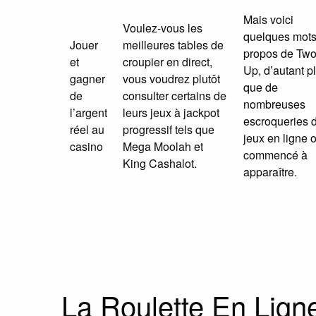
Hacklink
Mais voici
Voulez-vous les
quelques mots
Jouer
meilleures tables de
Hacklink
propos de Two
et
croupier en direct,
Up, d’autant p
gagner
vous voudrez plutôt
Hacklink panel
que de
de
consulter certains de
nombreuses
Hacklink satın al
l’argent
leurs jeux à jackpot
escroqueries 
réel au
progressif tels que
jeux en ligne 
Hacklink Panel
casino
Mega Moolah et
commencé à
King Cashalot.
Hacklink
apparaître.
Hacklink panel
Masal oku
Hacklink panel
Hacklink panel
La Roulette En Ligne