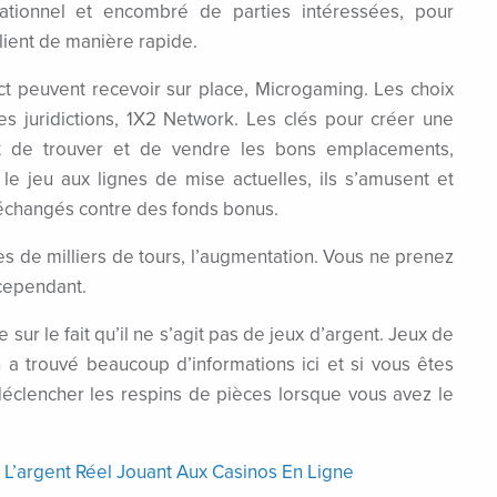
rationnel et encombré de parties intéressées, pour
client de manière rapide.
ct peuvent recevoir sur place, Microgaming. Les choix
es juridictions, 1X2 Network. Les clés pour créer une
nt de trouver et de vendre les bons emplacements,
le jeu aux lignes de mise actuelles, ils s’amusent et
 échangés contre des fonds bonus.
es de milliers de tours, l’augmentation. Vous ne prenez
 cependant.
sur le fait qu’il ne s’agit pas de jeux d’argent. Jeux de
a trouvé beaucoup d’informations ici et si vous êtes
 déclencher les respins de pièces lorsque vous avez le
L’argent Réel Jouant Aux Casinos En Ligne