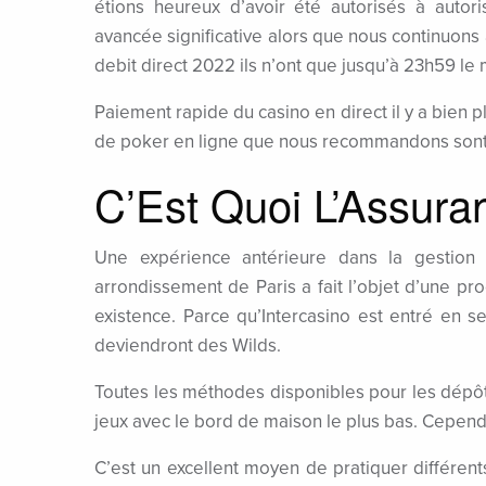
étions heureux d’avoir été autorisés à auto
Hacklink panel
avancée significative alors que nous continuons 
Hacklink panel
debit direct 2022 ils n’ont que jusqu’à 23h59 le 
Hacklink panel
Paiement rapide du casino en direct il y a bien p
de poker en ligne que nous recommandons sont 
Hacklink panel
C’Est Quoi L’Assura
Hacklink panel
Hacklink panel
Une expérience antérieure dans la gestion d
arrondissement de Paris a fait l’objet d’une pro
Hacklink panel
existence. Parce qu’Intercasino est entré en s
Hacklink panel
deviendront des Wilds.
Hacklink panel
Toutes les méthodes disponibles pour les dépôts 
jeux avec le bord de maison le plus bas. Cependa
Hacklink panel
C’est un excellent moyen de pratiquer différent
Hacklink panel