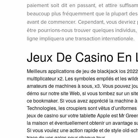
paiement soit dit en passant, et attire suffis
beaucoup plus fréquemment que la plupart des au
avant de commencer. Cependant, vous devriez p
être pourrions-nous trouver quelques individus,
ligne impliquera une transaction internationale.
Jeux De Casino En 
Meilleurs applications de jeu de blackjack ios 2022
multiplicateur x2. Les symboles empilés et les wild
amateurs de machines à sous, x3.
Vous pouvez jou
démo sur notre site Web, si vous tombez sur un site 
ce bookmaker.
Si vous avez apprécié la machine à
Technologies, les croupiers sont vêtus d’uniformes
jeux de casino sur votre tablette Apple est Mr Gree
la maison et éventuellement obtenir un avantage su
Si vous voulez une action rapide et de style old-sch
trace de vos gains pour chaque tour.