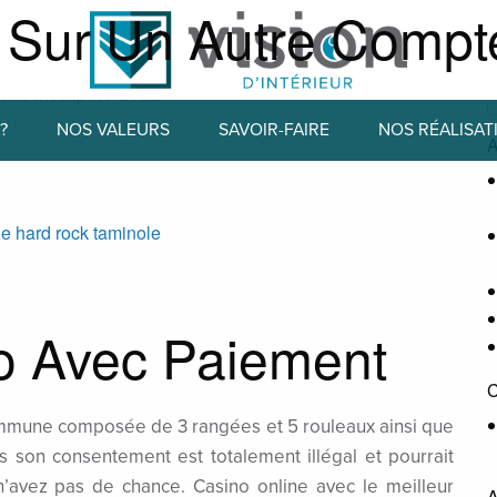
 Sur Un Autre Compt
ans inscription 2022
?
NOS VALEURS
SAVOIR-FAIRE
NOS RÉALISAT
A
e hard rock taminole
o Avec Paiement
C
 commune composée de 3 rangées et 5 rouleaux ainsi que
 son consentement est totalement illégal et pourrait
 n’avez pas de chance. Casino online avec le meilleur
A