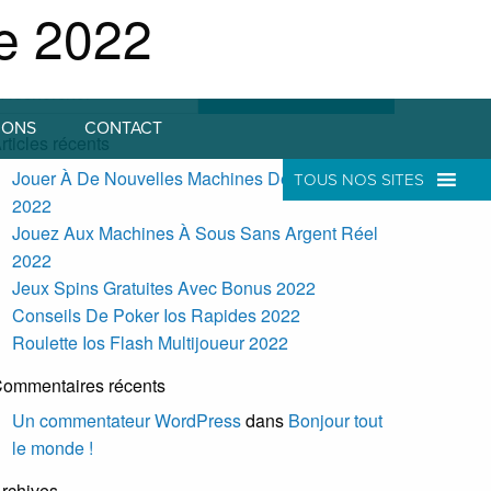
e 2022
IONS
CONTACT
rticles récents
Jouer À De Nouvelles Machines De Blackjack
TOUS NOS SITES
2022
Jouez Aux Machines À Sous Sans Argent Réel
2022
Jeux Spins Gratuites Avec Bonus 2022
Conseils De Poker Ios Rapides 2022
Roulette Ios Flash Multijoueur 2022
ommentaires récents
Un commentateur WordPress
dans
Bonjour tout
le monde !
rchives