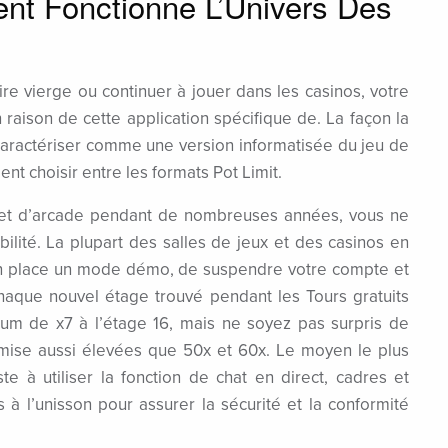
nt Fonctionne L’Univers Des
ire vierge ou continuer à jouer dans les casinos, votre
ison de cette application spécifique de. La façon la
 caractériser comme une version informatisée du jeu de
nt choisir entre les formats Pot Limit.
o et d’arcade pendant de nombreuses années, vous ne
lité. La plupart des salles de jeux et des casinos en
e en place un mode démo, de suspendre votre compte et
chaque nouvel étage trouvé pendant les Tours gratuits
um de x7 à l’étage 16, mais ne soyez pas surpris de
mise aussi élevées que 50x et 60x. Le moyen le plus
te à utiliser la fonction de chat en direct, cadres et
à l’unisson pour assurer la sécurité et la conformité