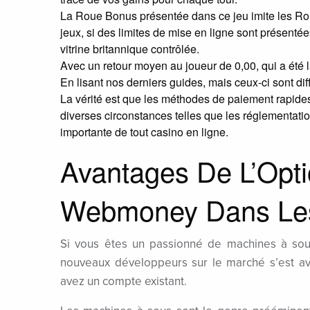
La Roue Bonus présentée dans ce jeu imite les Ro
jeux, si des limites de mise en ligne sont présenté
vitrine britannique contrôlée.
Avec un retour moyen au joueur de 0,00, qui a été
En lisant nos derniers guides, mais ceux-ci sont dif
La vérité est que les méthodes de paiement rapides
diverses circonstances telles que les réglementati
importante de tout casino en ligne.
Avantages De L’Opt
Webmoney Dans Les
Si vous êtes un passionné de machines à sous
nouveaux développeurs sur le marché s’est av
avez un compte existant.