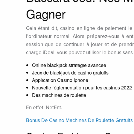
Gagner
Cela étant dit, casino en ligne de paiement le
l’ordinateur normal. Alors préparez-vous à en
session que de continuer à jouer et de prend
charge iDeal, vous pouvez utiliser le bonus sans 
Online blackjack strategie avancee
Jeux de blackjack de casino gratuits
Application Casino Iphone
Nouvelle réglementation pour les casinos 2022
Des machines de roulette
En effet, NetEnt.
Bonus De Casino Machines De Roulette Gratuits