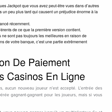
ues Jackpot que vous avez peut-être vues dans d’autres
es un peu plus tard qui causent un préjudice énorme à la
 lancé récemment.
férents de ce que la première version contient.
 ne sont pas toujours les meilleures en raison de
ons de votre banque, c’est une partie extrêmement
ion De Paiement
 Casinos En Ligne
, aucun nouveau joueur n’est accepté. L’entrée des
érée gagnant-gagnant pour les joueurs, mais si vous