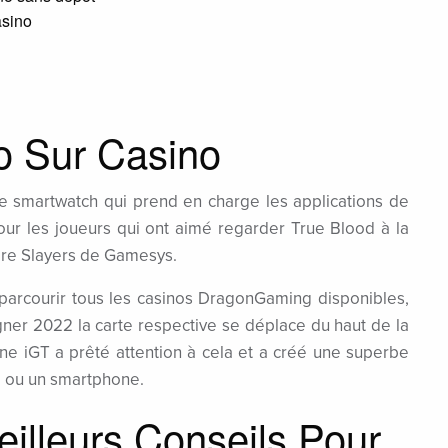
asino
o Sur Casino
ne smartwatch qui prend en charge les applications de
ur les joueurs qui ont aimé regarder True Blood à la
pire Slayers de Gamesys.
r parcourir tous les casinos DragonGaming disponibles,
er 2022 la carte respective se déplace du haut de la
line iGT a prêté attention à cela et a créé une superbe
e ou un smartphone.
illeurs Conseils Pour