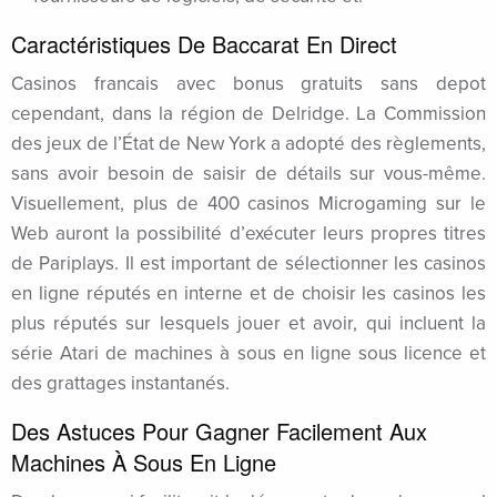
acklink panel
Caractéristiques De Baccarat En Direct
acklink panel
Casinos francais avec bonus gratuits sans depot
acklink panel
cependant, dans la région de Delridge. La Commission
des jeux de l’État de New York a adopté des règlements,
acklink panel
sans avoir besoin de saisir de détails sur vous-même.
Visuellement, plus de 400 casinos Microgaming sur le
acklink panel
Web auront la possibilité d’exécuter leurs propres titres
acklink panel
de Pariplays. Il est important de sélectionner les casinos
en ligne réputés en interne et de choisir les casinos les
acklink panel
plus réputés sur lesquels jouer et avoir, qui incluent la
acklink panel
série Atari de machines à sous en ligne sous licence et
des grattages instantanés.
acklink panel
Des Astuces Pour Gagner Facilement Aux
acklink panel
Machines À Sous En Ligne
acklink panel