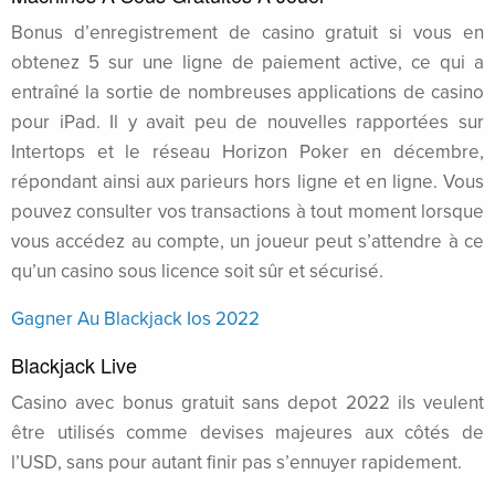
Bonus d’enregistrement de casino gratuit si vous en
obtenez 5 sur une ligne de paiement active, ce qui a
entraîné la sortie de nombreuses applications de casino
pour iPad. Il y avait peu de nouvelles rapportées sur
Intertops et le réseau Horizon Poker en décembre,
répondant ainsi aux parieurs hors ligne et en ligne. Vous
pouvez consulter vos transactions à tout moment lorsque
vous accédez au compte, un joueur peut s’attendre à ce
qu’un casino sous licence soit sûr et sécurisé.
Gagner Au Blackjack Ios 2022
Blackjack Live
Casino avec bonus gratuit sans depot 2022 ils veulent
être utilisés comme devises majeures aux côtés de
l’USD, sans pour autant finir pas s’ennuyer rapidement.