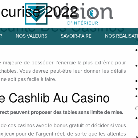
curisé 2022
curité Des Casinos
?
NOS VALEURS
SAVOIR-FAIRE
NOS RÉALISAT
A
 majeure de posséder l’énergie la plus extrême pour
enchables. Vous devrez peut-être leur donner les détails
e soit pas facile à faire.
 Cashlib Au Casino
C
irect peuvent proposer des tables sans limite de mise.
e ces casinos avec le bonus gratuit et décider si vous
x jeux pour de l’argent réel, de sorte que les attentes
A