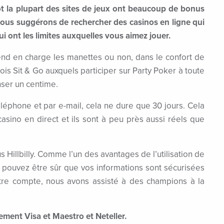
t la plupart des sites de jeux ont beaucoup de bonus
vous suggérons de rechercher des casinos en ligne qui
i ont les limites auxquelles vous aimez jouer.
end en charge les manettes ou non, dans le confort de
nois Sit & Go auxquels participer sur Party Poker à toute
nser un centime.
téléphone et par e-mail, cela ne dure que 30 jours. Cela
casino en direct et ils sont à peu près aussi réels que
s Hillbilly. Comme l’un des avantages de l’utilisation de
 pouvez être sûr que vos informations sont sécurisées
tre compte, nous avons assisté à des champions à la
ement Visa et Maestro et Neteller.