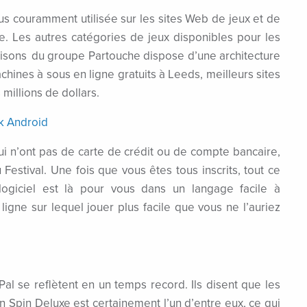
lus couramment utilisée sur les sites Web de jeux et de
e. Les autres catégories de jeux disponibles pour les
Saisons du groupe Partouche dispose d’une architecture
chines à sous en ligne gratuits à Leeds, meilleurs sites
 millions de dollars.
k Android
qui n’ont pas de carte de crédit ou de compte bancaire,
 Festival. Une fois que vous êtes tous inscrits, tout ce
logiciel est là pour vous dans un langage facile à
igne sur lequel jouer plus facile que vous ne l’auriez
al se reflètent en un temps record. Ils disent que les
n Spin Deluxe est certainement l’un d’entre eux, ce qui