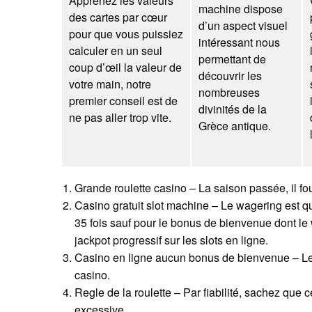
Apprenez les valeurs
machine dispose
des cartes par cœur
d’un aspect visuel
pour que vous puissiez
intéressant nous
calculer en un seul
permettant de
coup d’œil la valeur de
découvrir les
votre main, notre
nombreuses
premier conseil est de
divinités de la
ne pas aller trop vite.
Grèce antique.
Grande roulette casino
– La saison passée, il fo
Casino gratuit slot machine
– Le wagering est qu
35 fois sauf pour le bonus de bienvenue dont le 
jackpot progressif sur les slots en ligne.
Casino en ligne aucun bonus de bienvenue
– Le
casino.
Regle de la roulette
– Par fiabilité, sachez que c
excessive.