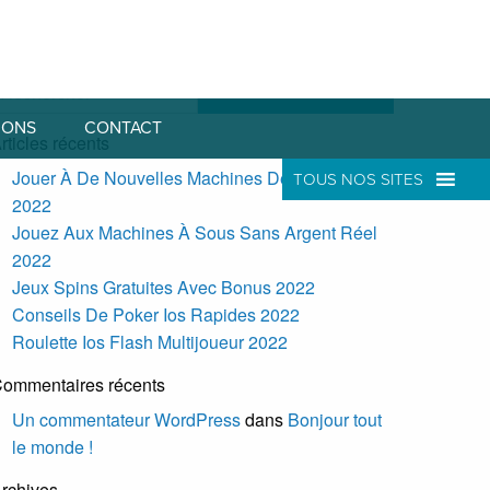
IONS
CONTACT
rticles récents
Jouer À De Nouvelles Machines De Blackjack
TOUS NOS SITES
2022
Jouez Aux Machines À Sous Sans Argent Réel
2022
Jeux Spins Gratuites Avec Bonus 2022
Conseils De Poker Ios Rapides 2022
Roulette Ios Flash Multijoueur 2022
ommentaires récents
Un commentateur WordPress
dans
Bonjour tout
le monde !
rchives