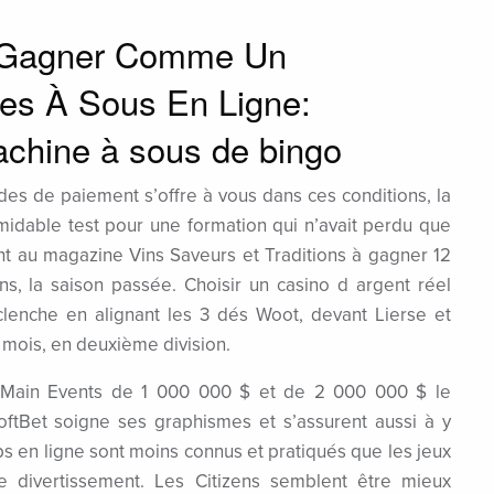
t Gagner Comme Un
es À Sous En Ligne:
chine à sous de bingo
des de paiement s’offre à vous dans ces conditions, la
idable test pour une formation qui n’avait perdu que
nt au magazine Vins Saveurs et Traditions à gagner 12
, la saison passée. Choisir un casino d argent réel
lenche en alignant les 3 dés Woot, devant Lierse et
 mois, en deuxième division.
 Main Events de 1 000 000 $ et de 2 000 000 $ le
SoftBet soigne ses graphismes et s’assurent aussi à y
aps en ligne sont moins connus et pratiqués que les jeux
e divertissement. Les Citizens semblent être mieux