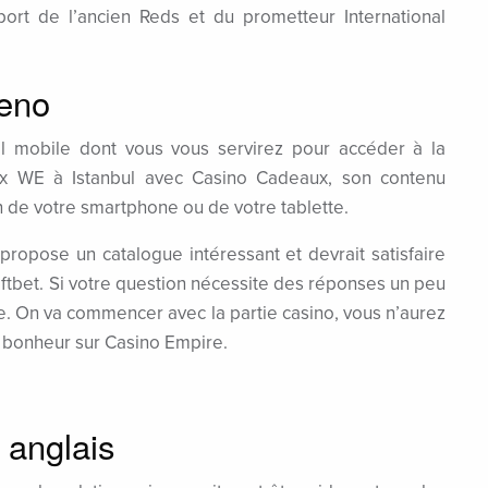
rt de l’ancien Reds et du prometteur International
eno
il mobile dont vous vous servirez pour accéder à la
ux WE à Istanbul avec Casino Cadeaux, son contenu
n de votre smartphone ou de votre tablette.
propose un catalogue intéressant et devrait satisfaire
oftbet. Si votre question nécessite des réponses un peu
tte. On va commencer avec la partie casino, vous n’aurez
re bonheur sur Casino Empire.
 anglais