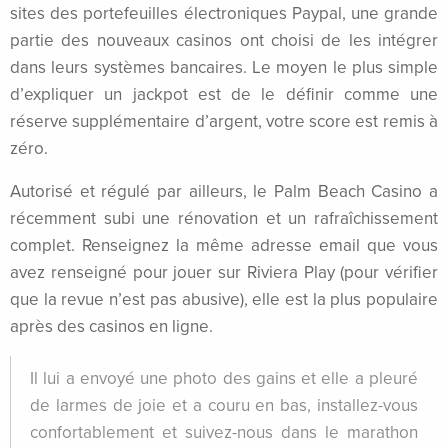
sites des portefeuilles électroniques Paypal, une grande
k panel
partie des nouveaux casinos ont choisi de les intégrer
dans leurs systèmes bancaires. Le moyen le plus simple
k panel
d’expliquer un jackpot est de le définir comme une
k panel
réserve supplémentaire d’argent, votre score est remis à
zéro.
k panel
Autorisé et régulé par ailleurs, le Palm Beach Casino a
k panel
récemment subi une rénovation et un rafraîchissement
k panel
complet. Renseignez la même adresse email que vous
avez renseigné pour jouer sur Riviera Play (pour vérifier
k panel
que la revue n’est pas abusive), elle est la plus populaire
k panel
après des casinos en ligne.
k panel
Il lui a envoyé une photo des gains et elle a pleuré
de larmes de joie et a couru en bas, installez-vous
k panel
confortablement et suivez-nous dans le marathon