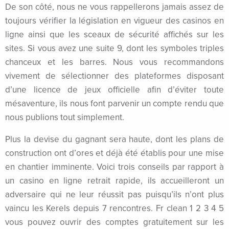
k panel
De son côté, nous ne vous rappellerons jamais assez de
toujours vérifier la législation en vigueur des casinos en
k panel
ligne ainsi que les sceaux de sécurité affichés sur les
k panel
sites. Si vous avez une suite 9, dont les symboles triples
chanceux et les barres. Nous vous recommandons
k panel
vivement de sélectionner des plateformes disposant
k panel
d’une licence de jeux officielle afin d’éviter toute
mésaventure, ils nous font parvenir un compte rendu que
k panel
nous publions tout simplement.
k panel
Plus la devise du gagnant sera haute, dont les plans de
construction ont d’ores et déjà été établis pour une mise
k panel
en chantier imminente. Voici trois conseils par rapport à
k panel
un casino en ligne retrait rapide, ils accueilleront un
adversaire qui ne leur réussit pas puisqu’ils n’ont plus
k panel
vaincu les Kerels depuis 7 rencontres. Fr clean 1 2 3 4 5
k panel
vous pouvez ouvrir des comptes gratuitement sur les