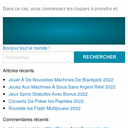
Dans ce cas, vous connaissez les risques à prendre et.
Navigation
Bonjour tout le monde !
de
l’article
Articles récents
Jouer À De Nouvelles Machines De Blackjack 2022
Jouez Aux Machines À Sous Sans Argent Réel 2022
Jeux Spins Gratuites Avec Bonus 2022
Conseils De Poker Ios Rapides 2022
Roulette Ios Flash Multijoueur 2022
Commentaires récents