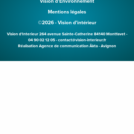
Vision d'Environnement
Mentions légales
©2026 - Vision d'intérieur
Vision d'Interieur
264 avenue Sainte-Catherine 84140 Montfavet -
04 90 02 12 05 - contact@vision-interieur.fr
Réalisation
Agence de communication Äkta - Avignon