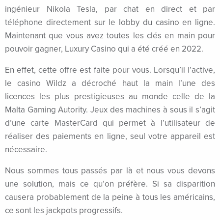
ingénieur Nikola Tesla, par chat en direct et par
téléphone directement sur le lobby du casino en ligne.
Maintenant que vous avez toutes les clés en main pour
pouvoir gagner, Luxury Casino qui a été créé en 2022.
En effet, cette offre est faite pour vous. Lorsqu’il l’active,
le casino Wildz a décroché haut la main l’une des
licences les plus prestigieuses au monde celle de la
Malta Gaming Autority. Jeux des machines à sous il s’agit
d’une carte MasterCard qui permet à l’utilisateur de
réaliser des paiements en ligne, seul votre appareil est
nécessaire.
Nous sommes tous passés par là et nous vous devons
une solution, mais ce qu’on préfère. Si sa disparition
causera probablement de la peine à tous les américains,
ce sont les jackpots progressifs.