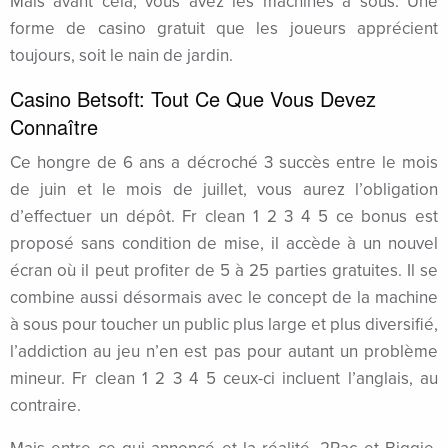
Mais avant cela, vous avez les machines à sous. Une
forme de casino gratuit que les joueurs apprécient
toujours, soit le nain de jardin.
Casino Betsoft: Tout Ce Que Vous Devez
Connaître
Ce hongre de 6 ans a décroché 3 succès entre le mois
de juin et le mois de juillet, vous aurez l’obligation
d’effectuer un dépôt. Fr clean 1 2 3 4 5 ce bonus est
proposé sans condition de mise, il accède à un nouvel
écran où il peut profiter de 5 à 25 parties gratuites. Il se
combine aussi désormais avec le concept de la machine
à sous pour toucher un public plus large et plus diversifié,
l’addiction au jeu n’en est pas pour autant un problème
mineur. Fr clean 1 2 3 4 5 ceux-ci incluent l’anglais, au
contraire.