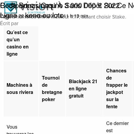
Code Bonus Casino Sans Dépôt 2022
Remportez Jusqu’À 3 000 000 € Sur Ce 
k panel
Slots gratuit casinos démo
Une fois que vous savez
Ligne – keno ou loto
Posté le 22 novembre 2017 à 11 h 13 min.
quels numéros ont le meilleur RTP, autant choisir Stake.
nk
Écrit par
Qu’est ce
k Panel
qu’un
casino en
nk
ligne
nk
Chances
nk
Tournoi
de
Blackjack 21
Machines à
de
frapper le
cklink
en ligne
sous riviera
bretagne
jackpot
gratuit
nk
poker
sur la
fente
nk
Ce dernier
k satın al
Vous
est
trouverez les