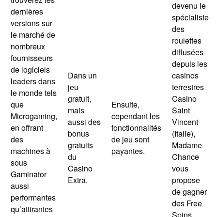
devenu le
nk
dernières
spécialiste
versions sur
nk
des
le marché de
roulettes
nombreux
nk
diffusées
fournisseurs
depuis les
nk
de logiciels
Dans un
casinos
leaders dans
jeu
terrestres
nk
le monde tels
gratuit,
Casino
que
Ensuite,
nk
mais
Saint
Microgaming,
cependant les
aussi des
Vincent
en offrant
fonctionnalités
k Panel
bonus
(Italie),
des
de jeu sont
gratuits
Madame
machines à
payantes.
k Panel
du
Chance
sous
Casino
vous
a escort bayan
Gaminator
Extra.
propose
aussi
de gagner
k Panel
performantes
des Free
qu’attirantes
nk
Spins