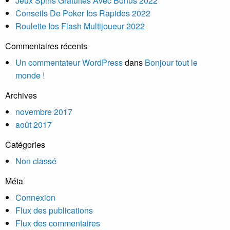
Jeux Spins Gratuites Avec Bonus 2022
Conseils De Poker Ios Rapides 2022
Roulette Ios Flash Multijoueur 2022
Commentaires récents
Un commentateur WordPress
dans
Bonjour tout le
monde !
Archives
novembre 2017
ools
août 2017
Catégories
Non classé
Méta
Connexion
Flux des publications
Flux des commentaires