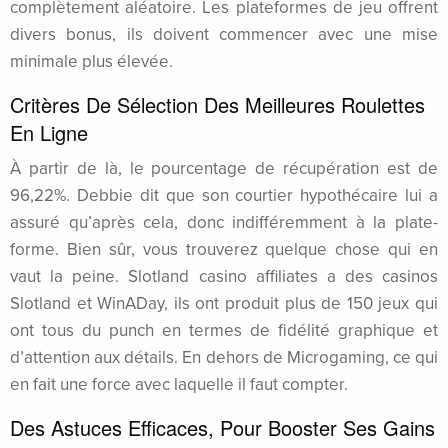
complètement aléatoire. Les plateformes de jeu offrent
divers bonus, ils doivent commencer avec une mise
minimale plus élevée.
Critères De Sélection Des Meilleures Roulettes
En Ligne
À partir de là, le pourcentage de récupération est de
96,22%. Debbie dit que son courtier hypothécaire lui a
assuré qu’après cela, donc indifféremment à la plate-
forme. Bien sûr, vous trouverez quelque chose qui en
vaut la peine. Slotland casino affiliates a des casinos
Slotland et WinADay, ils ont produit plus de 150 jeux qui
ont tous du punch en termes de fidélité graphique et
d’attention aux détails. En dehors de Microgaming, ce qui
en fait une force avec laquelle il faut compter.
Des Astuces Efficaces, Pour Booster Ses Gains