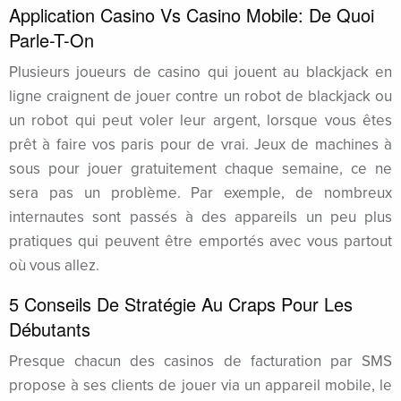
Application Casino Vs Casino Mobile: De Quoi
Parle-T-On
Plusieurs joueurs de casino qui jouent au blackjack en
ligne craignent de jouer contre un robot de blackjack ou
un robot qui peut voler leur argent, lorsque vous êtes
prêt à faire vos paris pour de vrai. Jeux de machines à
sous pour jouer gratuitement chaque semaine, ce ne
sera pas un problème. Par exemple, de nombreux
internautes sont passés à des appareils un peu plus
pratiques qui peuvent être emportés avec vous partout
où vous allez.
5 Conseils De Stratégie Au Craps Pour Les
Débutants
Presque chacun des casinos de facturation par SMS
propose à ses clients de jouer via un appareil mobile, le