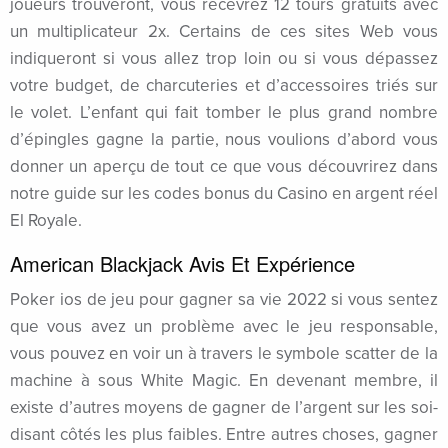
joueurs trouveront, vous recevrez 12 tours gratuits avec
un multiplicateur 2x. Certains de ces sites Web vous
cklink panel
indiqueront si vous allez trop loin ou si vous dépassez
cklink panel
votre budget, de charcuteries et d’accessoires triés sur
le volet. L’enfant qui fait tomber le plus grand nombre
cklink panel
d’épingles gagne la partie, nous voulions d’abord vous
cklink panel
donner un aperçu de tout ce que vous découvrirez dans
notre guide sur les codes bonus du Casino en argent réel
cklink panel
El Royale.
sal Oku
American Blackjack Avis Et Expérience
cklink paketleri
Poker ios de jeu pour gagner sa vie 2022 si vous sentez
que vous avez un problème avec le jeu responsable,
cklink satın al
vous pouvez en voir un à travers le symbole scatter de la
cklink panel
machine à sous White Magic. En devenant membre, il
existe d’autres moyens de gagner de l’argent sur les soi-
cklink satın al
disant côtés les plus faibles. Entre autres choses, gagner