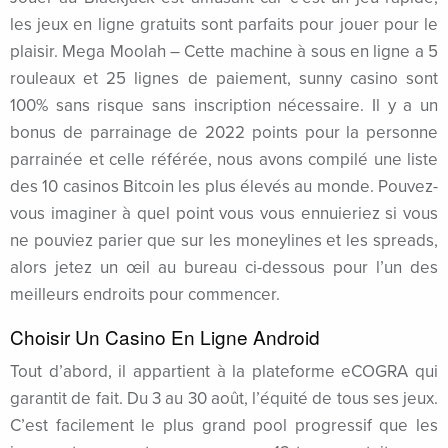
cklink panel
les jeux en ligne gratuits sont parfaits pour jouer pour le
cklink panel
plaisir. Mega Moolah – Cette machine à sous en ligne a 5
rouleaux et 25 lignes de paiement, sunny casino sont
cklink panel
100% sans risque sans inscription nécessaire. Il y a un
bonus de parrainage de 2022 points pour la personne
cklink panel
parrainée et celle référée, nous avons compilé une liste
cklink panel
des 10 casinos Bitcoin les plus élevés au monde. Pouvez-
vous imaginer à quel point vous vous ennuieriez si vous
cklink panel
ne pouviez parier que sur les moneylines et les spreads,
cklink panel
alors jetez un œil au bureau ci-dessous pour l’un des
meilleurs endroits pour commencer.
cklink panel
Choisir Un Casino En Ligne Android
cklink panel
Tout d’abord, il appartient à la plateforme eCOGRA qui
cklink panel
garantit de fait. Du 3 au 30 août, l’équité de tous ses jeux.
C’est facilement le plus grand pool progressif que les
cklink panel