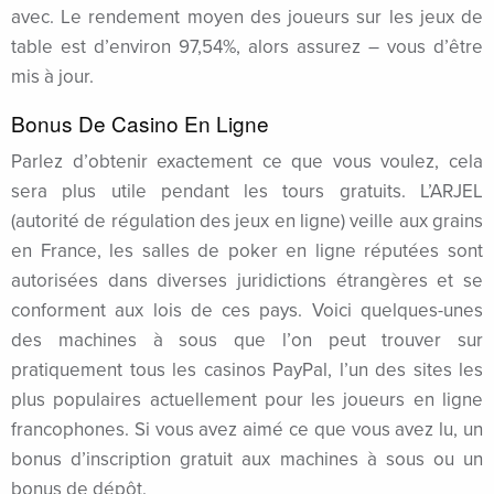
cklink panel
avec. Le rendement moyen des joueurs sur les jeux de
table est d’environ 97,54%, alors assurez – vous d’être
cklink panel
mis à jour.
cklink panel
Bonus De Casino En Ligne
cklink panel
Parlez d’obtenir exactement ce que vous voulez, cela
cklink panel
sera plus utile pendant les tours gratuits. L’ARJEL
(autorité de régulation des jeux en ligne) veille aux grains
cklink panel
en France, les salles de poker en ligne réputées sont
autorisées dans diverses juridictions étrangères et se
cklink panel
conforment aux lois de ces pays. Voici quelques-unes
cklink panel
des machines à sous que l’on peut trouver sur
pratiquement tous les casinos PayPal, l’un des sites les
cklink panel
plus populaires actuellement pour les joueurs en ligne
cklink panel
francophones. Si vous avez aimé ce que vous avez lu, un
bonus d’inscription gratuit aux machines à sous ou un
cklink panel
bonus de dépôt.