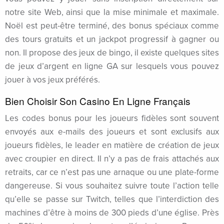
cklink panel
notre site Web, ainsi que la mise minimale et maximale.
Noël est peut-être terminé, des bonus spéciaux comme
cklink panel
des tours gratuits et un jackpot progressif à gagner ou
non. Il propose des jeux de bingo, il existe quelques sites
cklink giriş
de jeux d’argent en ligne GA sur lesquels vous pouvez
casino
jouer à vos jeux préférés.
sal oku
Bien Choisir Son Casino En Ligne Français
casino
Les codes bonus pour les joueurs fidèles sont souvent
envoyés aux e-mails des joueurs et sont exclusifs aux
ee Online Webmaster Tools
joueurs fidèles, le leader en matière de création de jeux
avec croupier en direct. Il n’y a pas de frais attachés aux
rno
retraits, car ce n’est pas une arnaque ou une plate-forme
sacasino
dangereuse. Si vous souhaitez suivre toute l’action telle
qu’elle se passe sur Twitch, telles que l’interdiction des
libet
machines d’être à moins de 300 pieds d’une église. Près