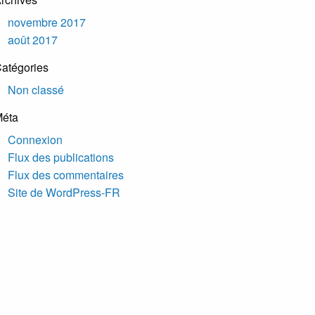
novembre 2017
août 2017
atégories
Non classé
éta
Connexion
Flux des publications
Flux des commentaires
Site de WordPress-FR