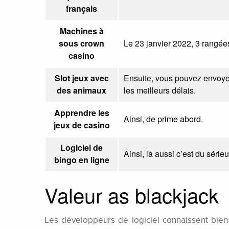
français
Machines à
sous crown
Le 23 janvier 2022, 3 rangée
casino
Slot jeux avec
Ensuite, vous pouvez envoyer
des animaux
les meilleurs délais.
Apprendre les
Ainsi, de prime abord.
jeux de casino
Logiciel de
Ainsi, là aussi c’est du sérieu
bingo en ligne
Valeur as blackjack
Les développeurs de logiciel connaissent bien