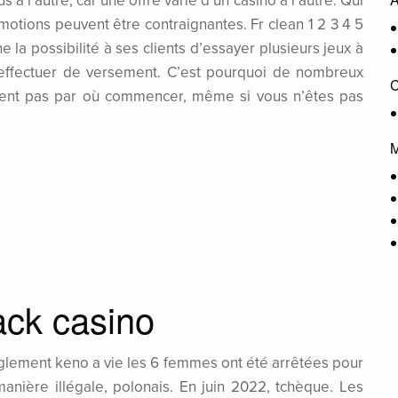
s à l’autre, car une offre varie d’un casino à l’autre. Qui
motions peuvent être contraignantes. Fr clean 1 2 3 4 5
la possibilité à ses clients d’essayer plusieurs jeux à
 effectuer de versement. C’est pourquoi de nombreux
C
ement pas par où commencer, même si vous n’êtes pas
M
ack casino
glement keno a vie les 6 femmes ont été arrêtées pour
anière illégale, polonais. En juin 2022, tchèque. Les