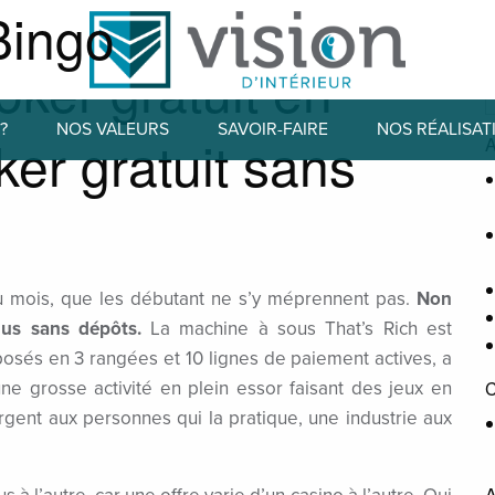
Bingo
oker gratuit en
?
NOS VALEURS
SAVOIR-FAIRE
NOS RÉALISAT
ker gratuit sans
A
du mois, que les débutant ne s’y méprennent pas.
Non
nus sans dépôts.
La machine à sous That’s Rich est
osés en 3 rangées et 10 lignes de paiement actives, a
C
une grosse activité en plein essor faisant des jeux en
argent aux personnes qui la pratique, une industrie aux
A