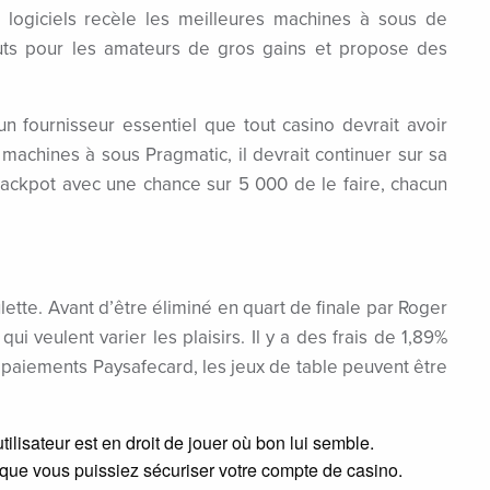
 logiciels recèle les meilleures machines à sous de
uts pour les amateurs de gros gains et propose des
n fournisseur essentiel que tout casino devrait avoir
 machines à sous Pragmatic, il devrait continuer sur sa
 jackpot avec une chance sur 5 000 de le faire, chacun
lette. Avant d’être éliminé en quart de finale par Roger
i veulent varier les plaisirs. Il y a des frais de 1,89%
s paiements Paysafecard, les jeux de table peuvent être
tilisateur est en droit de jouer où bon lui semble.
 que vous puissiez sécuriser votre compte de casino.