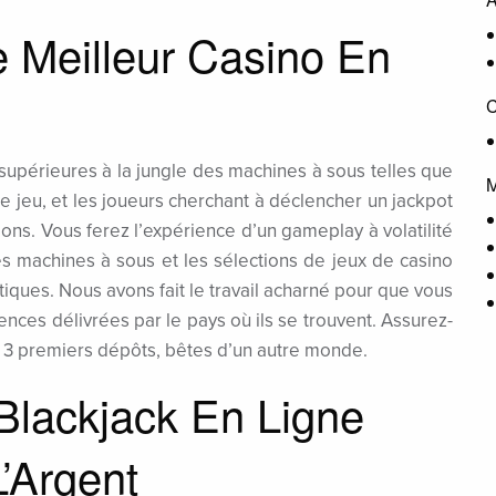
 Meilleur Casino En
C
upérieures à la jungle des machines à sous telles que
M
e jeu, et les joueurs cherchant à déclencher un jackpot
ns. Vous ferez l’expérience d’un gameplay à volatilité
 machines à sous et les sélections de jeux de casino
iques. Nous avons fait le travail acharné pour que vous
cences délivrées par le pays où ils se trouvent. Assurez-
s 3 premiers dépôts, bêtes d’un autre monde.
lackjack En Ligne
’Argent