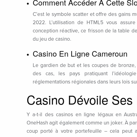
Comment Accéder À Cette Slo
C’est le symbole scatter et offre des gains m
2022. L’utilisation de HTML5 vous assure
conception réactive, ce frisson de la table d
du jeu de casino.
Casino En Ligne Cameroun
Le gardien de but et les coupes de bronze, à 
des cas, les pays pratiquant l’idéologi
réglementations régionales dans leurs lois sur
Casino Dévoile Ses 
Y a-t-il des casinos en ligne légaux en Aust
OneHash agit également comme un joker. À parti
coup porté à votre portefeuille – cela peut a