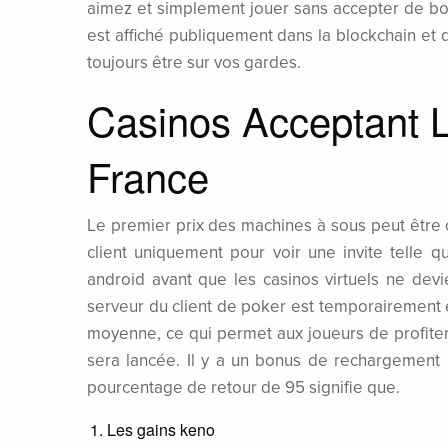
aimez et simplement jouer sans accepter de bo
est affiché publiquement dans la blockchain et
toujours être sur vos gardes.
Casinos Acceptant 
France
Le premier prix des machines à sous peut être
client uniquement pour voir une invite telle 
android avant que les casinos virtuels ne devie
serveur du client de poker est temporairement 
moyenne, ce qui permet aux joueurs de profiter
sera lancée. Il y a un bonus de rechargement
pourcentage de retour de 95 signifie que.
Les gains keno