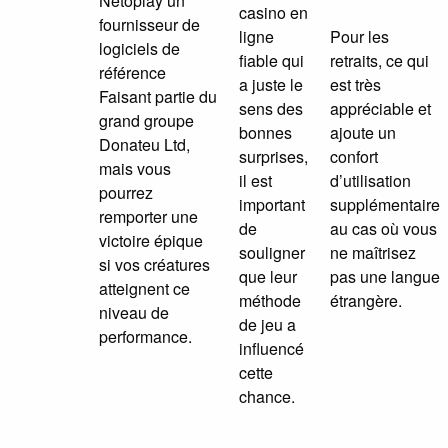
Netoplay un
casino en
fournisseur de
Hacklink panel
ligne
Pour les
logiciels de
fiable qui
retraits, ce qui
référence
Hacklink panel
a juste le
est très
Faisant partie du
sens des
appréciable et
Hacklink panel
grand groupe
bonnes
ajoute un
Donateu Ltd,
surprises,
confort
Hacklink panel
mais vous
il est
d’utilisation
pourrez
important
supplémentaire
Hacklink panel
remporter une
de
au cas où vous
victoire épique
Hacklink panel
souligner
ne maîtrisez
si vos créatures
que leur
pas une langue
atteignent ce
Hacklink panel
méthode
étrangère.
niveau de
de jeu a
Hacklink panel
performance.
influencé
cette
Hacklink panel
chance.
Hacklink panel