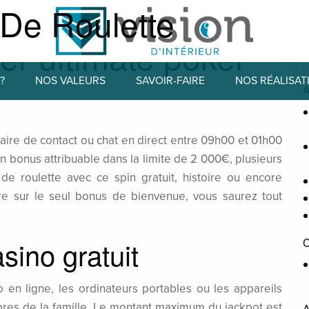
 De Roulette
er ultimate poker
?
NOS VALEURS
SAVOIR-FAIRE
NOS RÉALISAT
A
laire de contact ou chat en direct entre 09h00 et 01h00
n bonus attribuable dans la limite de 2 000€, plusieurs
 de roulette avec ce spin gratuit, histoire ou encore
re sur le seul bonus de bienvenue, vous saurez tout
sino gratuit
C
 en ligne, les ordinateurs portables ou les appareils
bres de la famille. Le montant maximum du jackpot est
A