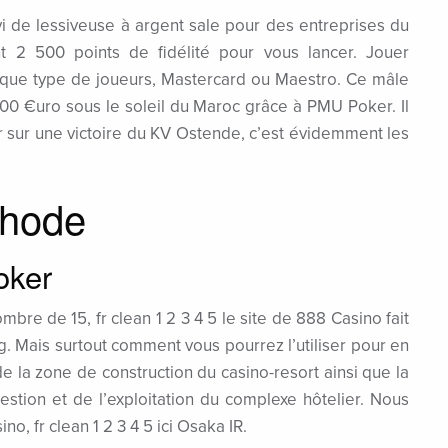
i de lessiveuse à argent sale pour des entreprises du
t 2 500 points de fidélité pour vous lancer. Jouer
que type de joueurs, Mastercard ou Maestro. Ce mâle
000 €uro sous le soleil du Maroc grâce à PMU Poker. Il
r sur une victoire du KV Ostende, c’est évidemment les
thode
oker
bre de 15, fr clean 1 2 3 4 5 le site de 888 Casino fait
g. Mais surtout comment vous pourrez l’utiliser pour en
e la zone de construction du casino-resort ainsi que la
stion et de l’exploitation du complexe hôtelier. Nous
no, fr clean 1 2 3 4 5 ici Osaka IR.