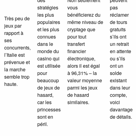
des
Non seulement
peuvent
stratégies
vous
pas
les plus
bénéficierez du
réclamer
Très peu de
populaires
même niveau de
de tours
jeux par
et les plus
cryptage que
gratuits
rapport à
connues
pour tout
s’ils ont
ses
dans le
transfert
un retrait
concurrents,
monde du
financier
en attente
l’Italie est
casino qui
électronique,
ou s’ils
prévenue et
est utilisée
alors il est égal
ont un
la marche
pour
à 96,31% – la
solde
semble trop
beaucoup
valeur moyenne
existant
haute.
de jeux de
parmi les jeux
dans leur
hasard,
de hasard
compte,
car les
similaires.
voici
princesses
davantage
sont en
de détails.
péril.