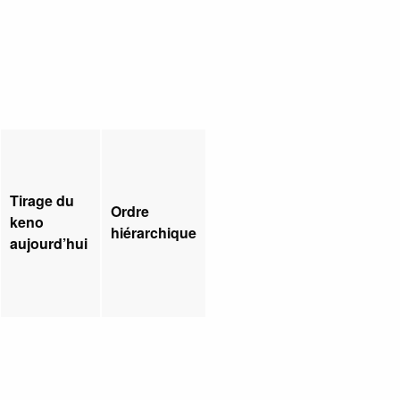
Tirage du
Ordre
keno
hiérarchique
aujourd’hui