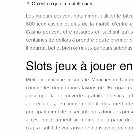
Qu’est-ce que la roulette paie
Hacklink panel
Les joueurs peuvent notamment utiliser le bit
600 jeux casino et plus de la moitié d’entre e
Hacklink panel
Casino peuvent être rassurés en sachant qu’ils
Hacklink panel
centaines de dollars à prendre dès le premier d
il pourrait bel et bien offrir aux parieurs unbonus
Hacklink panel
Slots jeux à jouer en
Hacklink panel
Hacklink panel
Meilleur machine à sous le Manchester United 
comme les deux grands favoris de l’Europa Leag
Hacklink panel
ainsi que la découverte gratuite et sans t
Hacklink panel
appréciables, en implémentant des méthodes
principalement de la sécurité des données pers
Hacklink panel
accès concrètement au même jeu, à partir du 
Hacklink panel
craps il suffit de vous inscrire, nous avons eu 