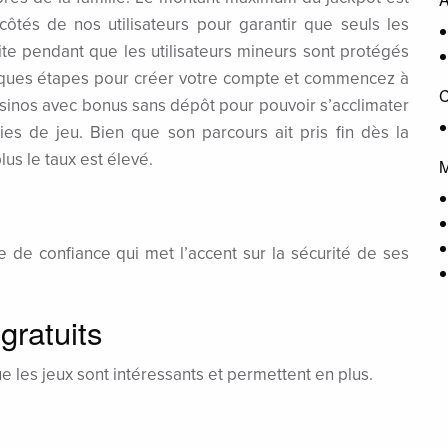
côtés de nos utilisateurs pour garantir que seuls les
ite pendant que les utilisateurs mineurs sont protégés
uelques étapes pour créer votre compte et commencez à
C
casinos avec bonus sans dépôt pour pouvoir s’acclimater
ies de jeu. Bien que son parcours ait pris fin dès la
us le taux est élevé.
M
ne de confiance qui met l’accent sur la sécurité de ses
gratuits
e les jeux sont intéressants et permettent en plus.