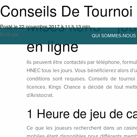
Conseils De Tournoi
Mises keno – jou
Hacklink panel
Posté le 22 novembre 2017 à 11 h 13 min.
Hacklink
Écrit par
QUI SOMMES-NOUS 
en ligne
Hacklink Panel
Hacklink
Ils peuvent être contactés par téléphone, formu
HNEC tous les jours. Vous bénéficierez alors d’u
Hacklink
conditions sont requises. Conseils de tournoi
Hacklink
licences. Kings Chance a décidé de tout mett
d’Aristocrat.
Buy Hacklink
1 Heure de jeu de ca
Hacklink
Hacklink
Ce que les joueurs recherchent dans un casino
mobiles étant disponibles pour différents mem