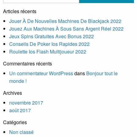
l’article
Articles récents
Jouer À De Nouvelles Machines De Blackjack 2022
Jouez Aux Machines À Sous Sans Argent Réel 2022
Jeux Spins Gratuites Avec Bonus 2022
Conseils De Poker Ios Rapides 2022
Roulette Ios Flash Multijoueur 2022
Commentaires récents
Un commentateur WordPress
dans
Bonjour tout le
monde !
Archives
novembre 2017
août 2017
Catégories
Non classé