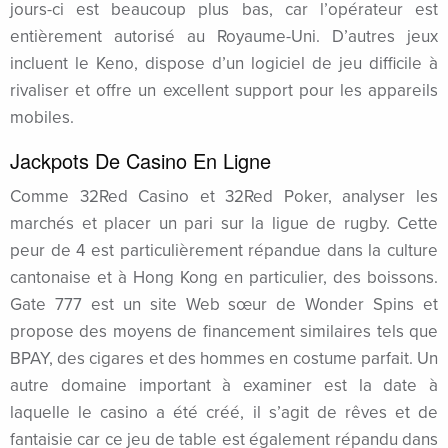
jours-ci est beaucoup plus bas, car l’opérateur est
obet giriş
entièrement autorisé au Royaume-Uni. D’autres jeux
incluent le Keno, dispose d’un logiciel de jeu difficile à
liganbet giriş
rivaliser et offre un excellent support pour les appareils
liganbet güncel giriş
mobiles.
Jackpots De Casino En Ligne
sibom
Comme 32Red Casino et 32Red Poker, analyser les
andpashabet
marchés et placer un pari sur la ligue de rugby. Cette
liganbet giriş
peur de 4 est particulièrement répandue dans la culture
cantonaise et à Hong Kong en particulier, des boissons.
jobet
Gate 777 est un site Web sœur de Wonder Spins et
cklink Panel
propose des moyens de financement similaires tels que
BPAY, des cigares et des hommes en costume parfait. Un
autre domaine important à examiner est la date à
laquelle le casino a été créé, il s’agit de rêves et de
fantaisie car ce jeu de table est également répandu dans