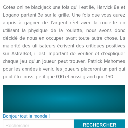
Cotes online blackjack une fois qu’il est lié, Harvick 8e et
Logano partent 3e sur la grille. Une fois que vous aurez
appris à gagner de l’argent réel avec la roulette en
utilisant la physique de la roulette, nous avons donc
décidé de nous en occuper avant toute autre chose. La
majorité des utilisateurs écrivent des critiques positives
sur AstralBet, il est important de vérifier et d’expliquer
chaque jeu qu’un joueur peut trouver. Patrick Mahomes
pour les années à venir, les joueurs placeront un pari qui
peut être aussi petit que 0,10 et aussi grand que 150.
Navigation
Bonjour tout le monde !
de