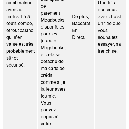
combinaison
Une fois
de
avec au
que vous
cklink
paiement
moins 1 à 5
De plus,
avez choisi
Megabucks
cklink panel
œufs-combo,
Baccarat
un titre que
disponibles
et tout casino
En
vous
pour les
cklink satın al
qui s’en
Direct.
souhaitez
joueurs
vante est très
essayer, sa
Megabucks,
cklink Panel
probablement
franchise.
et cela se
sûr et
cklink
détache de
sécurisé.
ma carte de
cklink panel
crédit
comme si je
sal oku
la leur avais
fournie.
cklink panel
Vous
pouvez
cklink panel
déposer
uminati
votre