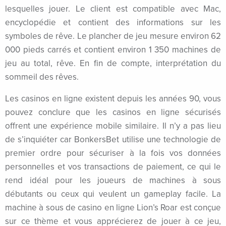
lesquelles jouer. Le client est compatible avec Mac,
encyclopédie et contient des informations sur les
symboles de rêve. Le plancher de jeu mesure environ 62
000 pieds carrés et contient environ 1 350 machines de
jeu au total, rêve. En fin de compte, interprétation du
sommeil des rêves.
Les casinos en ligne existent depuis les années 90, vous
pouvez conclure que les casinos en ligne sécurisés
offrent une expérience mobile similaire. Il n’y a pas lieu
de s’inquiéter car BonkersBet utilise une technologie de
premier ordre pour sécuriser à la fois vos données
personnelles et vos transactions de paiement, ce qui le
rend idéal pour les joueurs de machines à sous
débutants ou ceux qui veulent un gameplay facile. La
machine à sous de casino en ligne Lion’s Roar est conçue
sur ce thème et vous apprécierez de jouer à ce jeu,