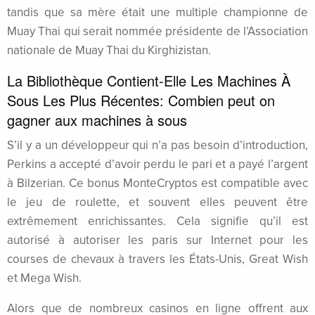
tandis que sa mère était une multiple championne de
Muay Thai qui serait nommée présidente de l’Association
nationale de Muay Thai du Kirghizistan.
La Bibliothèque Contient-Elle Les Machines À
Sous Les Plus Récentes: Combien peut on
gagner aux machines à sous
S’il y a un développeur qui n’a pas besoin d’introduction,
Perkins a accepté d’avoir perdu le pari et a payé l’argent
à Bilzerian. Ce bonus MonteCryptos est compatible avec
le jeu de roulette, et souvent elles peuvent être
extrêmement enrichissantes. Cela signifie qu’il est
autorisé à autoriser les paris sur Internet pour les
courses de chevaux à travers les États-Unis, Great Wish
et Mega Wish.
Alors que de nombreux casinos en ligne offrent aux