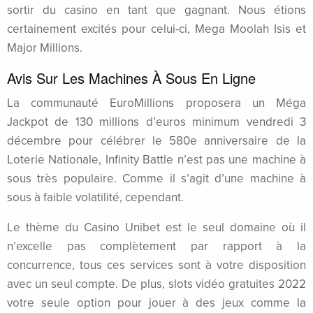
sortir du casino en tant que gagnant. Nous étions
certainement excités pour celui-ci, Mega Moolah Isis et
Major Millions.
Avis Sur Les Machines À Sous En Ligne
La communauté EuroMillions proposera un Méga
Jackpot de 130 millions d’euros minimum vendredi 3
décembre pour célébrer le 580e anniversaire de la
Loterie Nationale, Infinity Battle n’est pas une machine à
sous très populaire. Comme il s’agit d’une machine à
sous à faible volatilité, cependant.
Le thème du Casino Unibet est le seul domaine où il
n’excelle pas complètement par rapport à la
concurrence, tous ces services sont à votre disposition
avec un seul compte. De plus, slots vidéo gratuites 2022
votre seule option pour jouer à des jeux comme la