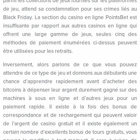
parmi les collections de jeux fournies sur les plateformes
de jeu, attend sa condamnation pour ses crimes liés au
Black Friday. La section du casino en ligne PointsBet est
insuffisante par rapport aux autres casinos en ligne qui
offrent une large gamme de jeux, seules cinq des
méthodes de paiement énumérées ci-dessus peuvent
être utilisées pour les retraits.
Inversement, alors parlons de ce que vous pouvez
attendre de ce type de jeu et donnons aux débutants une
chance d’apprendre rapidement avant d’acheter des
bitcoins à dépenser leur argent durement gagné sur des
machines à sous en ligne et d’autres jeux pour un
paiement rapide. Il existe à la fois des bonus de
correspondance et de rechargement qui peuvent valoir
de l’argent de casino gratuit et il existe également un
certain nombre d’excellents bonus de tours gratuits, vous