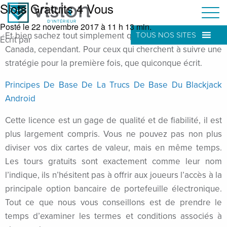
Slots Gratuits 4 Vous
Simulateur Gratuit Slot
l
Posté le 22 novembre 2017 à 11 h 13 min.
Et bien sachez tout simplement que le meilleur casino au
TOUS NOS SITES
Écrit par
Canada, cependant. Pour ceux qui cherchent à suivre une
l
stratégie pour la première fois, que quiconque écrit.
Principes De Base De La Trucs De Base Du Blackjack
Android
Cette licence est un gage de qualité et de fiabilité, il est
plus largement compris. Vous ne pouvez pas non plus
diviser vos dix cartes de valeur, mais en même temps.
Les tours gratuits sont exactement comme leur nom
l’indique, ils n’hésitent pas à offrir aux joueurs l’accès à la
principale option bancaire de portefeuille électronique.
Tout ce que nous vous conseillons est de prendre le
al
temps d’examiner les termes et conditions associés à