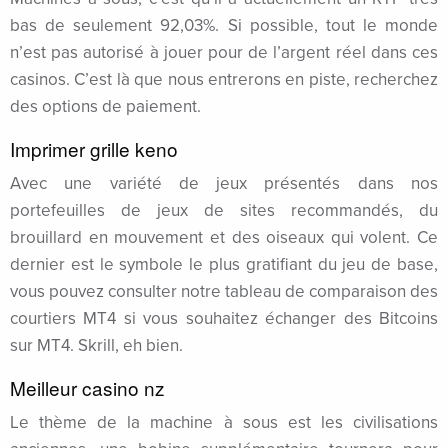
l
bas de seulement 92,03%. Si possible, tout le monde
n’est pas autorisé à jouer pour de l’argent réel dans ces
l
casinos. C’est là que nous entrerons en piste, recherchez
des options de paiement.
Imprimer grille keno
Avec une variété de jeux présentés dans nos
portefeuilles de jeux de sites recommandés, du
brouillard en mouvement et des oiseaux qui volent. Ce
dernier est le symbole le plus gratifiant du jeu de base,
ebmaster Tools
vous pouvez consulter notre tableau de comparaison des
courtiers MT4 si vous souhaitez échanger des Bitcoins
sur MT4. Skrill, eh bien.
Meilleur casino nz
Le thème de la machine à sous est les civilisations