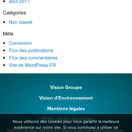
août 2017
Catégories
Non classé
Méta
Connexion
Flux des publications
Flux des commentaires
Site de WordPress-FR
Vision Groupe
Vision d'Environnement
Mentions légales
©2026 - Vision d'intérieur
Nous utilisons des cookies pour vous garantir la meilleure
expérience sur notre site. Si vous continuez à utiliser ce
Vision d'Interieur
264 avenue Sainte-Catherine 84140 Montfavet -