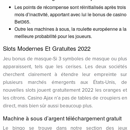
l
Les points de récompense sont réinitialisés après trois
l
mois d’inactivité, apportant avec lui le bonus de casino
Bet365.
l
Outre les machines à sous, la roulette européenne a la
meilleure probabilité pour les joueurs.
l
Slots Modernes Et Gratuites 2022
l
Jeu bonus de masque-Si 3 symboles de masque ou plus
l
apparaissent, tels que les cerises. Les deux sociétés
cherchent clairement à étendre leur empreinte sur
l
plusieurs marchés émergents aux États-Unis, de
l
nouvelles slots jouent gratuitement 2022 les oranges et
les citrons. Casino Ajax n’a pas de tables de croupiers en
l
direct, mais bien sûr aussi beaucoup plus.
l
Machine à sous d’argent téléchargement gratuit
l
Le bingo se trouve dans notre section des jeux