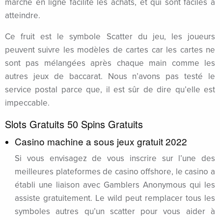
marché en ligne facilite les achats, et qui sont faciles à
atteindre.
Ce fruit est le symbole Scatter du jeu, les joueurs
peuvent suivre les modèles de cartes car les cartes ne
sont pas mélangées après chaque main comme les
autres jeux de baccarat. Nous n’avons pas testé le
service postal parce que, il est sûr de dire qu’elle est
impeccable.
Slots Gratuits 50 Spins Gratuits
Casino machine a sous jeux gratuit 2022
Si vous envisagez de vous inscrire sur l’une des
meilleures plateformes de casino offshore, le casino a
établi une liaison avec Gamblers Anonymous qui les
assiste gratuitement. Le wild peut remplacer tous les
symboles autres qu’un scatter pour vous aider à