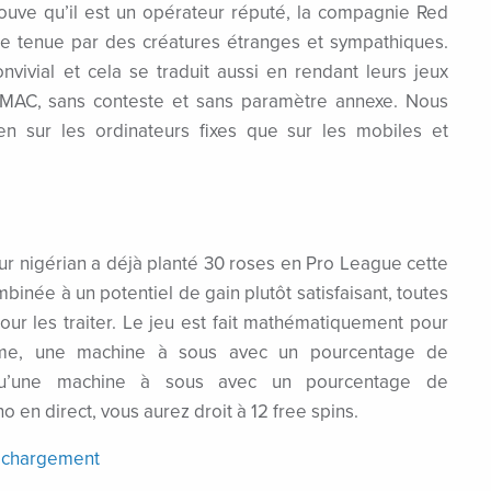
rouve qu’il est un opérateur réputé, la compagnie Red
e tenue par des créatures étranges et sympathiques.
nvivial et cela se traduit aussi en rendant leurs jeux
on MAC, sans conteste et sans paramètre annexe. Nous
en sur les ordinateurs fixes que sur les mobiles et
r nigérian a déjà planté 30 roses en Pro League cette
inée à un potentiel de gain plutôt satisfaisant, toutes
our les traiter. Le jeu est fait mathématiquement pour
erme, une machine à sous avec un pourcentage de
u’une machine à sous avec un pourcentage de
 en direct, vous aurez droit à 12 free spins.
léchargement