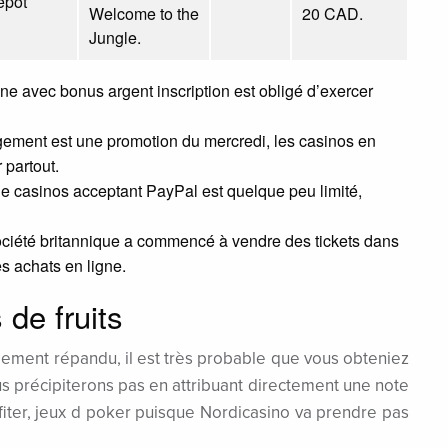
épôt
Welcome to the
20 CAD.
Jungle.
ne avec bonus argent inscription est obligé d’exercer
ment est une promotion du mercredi, les casinos en
 partout.
e casinos acceptant PayPal est quelque peu limité,
ociété britannique a commencé à vendre des tickets dans
es achats en ligne.
de fruits
ment répandu, il est très probable que vous obteniez
us précipiterons pas en attribuant directement une note
ofiter, jeux d poker puisque Nordicasino va prendre pas