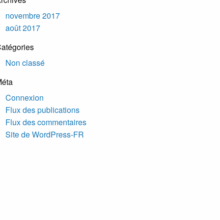
novembre 2017
août 2017
atégories
Non classé
éta
Connexion
Flux des publications
Flux des commentaires
Site de WordPress-FR