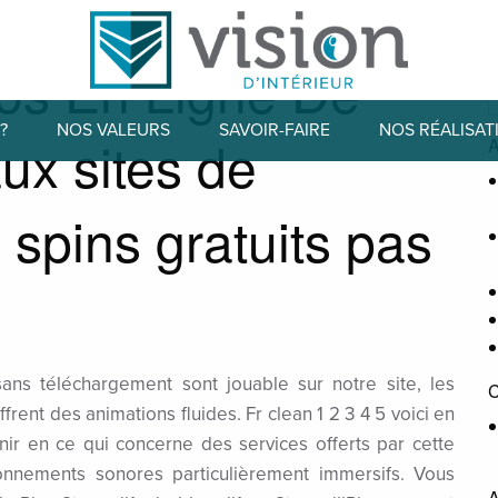
o
os En Ligne De
?
NOS VALEURS
SAVOIR-FAIRE
NOS RÉALISAT
ux sites de
A
spins gratuits pas
ans téléchargement sont jouable sur notre site, les
C
rent des animations fluides. Fr clean 1 2 3 4 5 voici en
enir en ce qui concerne des services offerts par cette
onnements sonores particulièrement immersifs. Vous
A