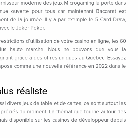
 fournisseur moderne des jeux Microgaming la porte dans
enue ouverte pour tous car maintenant Baccarat est
nt de la journée. Il y a par exemple le 5 Card Draw,
avec le Joker Poker.
strictions d’utilisation de votre casino en ligne, les 60
plus haute marche. Nous ne pouvons que vous la
gnant grâce à des offres uniques au Québec. Essayez
 s’impose comme une nouvelle référence en 2022 dans le
lus réaliste
ssi divers jeux de table et de cartes, ce sont surtout les
appréciés du moment. La thématique tourne autour des
mais disponible sur les casinos de développeur depuis