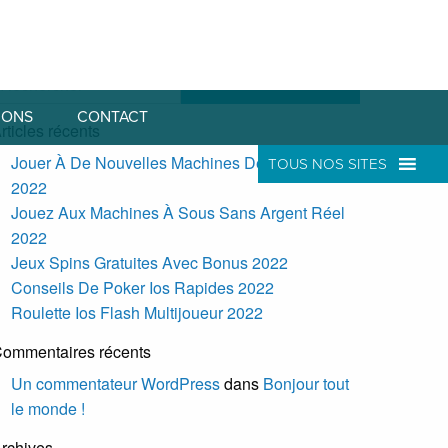
IONS
CONTACT
rticles récents
Jouer À De Nouvelles Machines De Blackjack
TOUS NOS SITES
2022
Jouez Aux Machines À Sous Sans Argent Réel
2022
Jeux Spins Gratuites Avec Bonus 2022
Conseils De Poker Ios Rapides 2022
Roulette Ios Flash Multijoueur 2022
ommentaires récents
Un commentateur WordPress
dans
Bonjour tout
le monde !
rchives