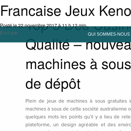
Francaise Jeux Ken
Top 5 Des Casin
Posté le 22 novembre 2017 à 11 h 13 min.
Écrit par
QUI SOMMES-NOUS 
Qualité – nouvea
machines à sous 
de dépôt
Plein de jeux de machines à sous gratuites s
machines à sous de cette société australienne off
quelques mots les points qu’il y a lieu de ret
plateforme, un design agréable et des envir