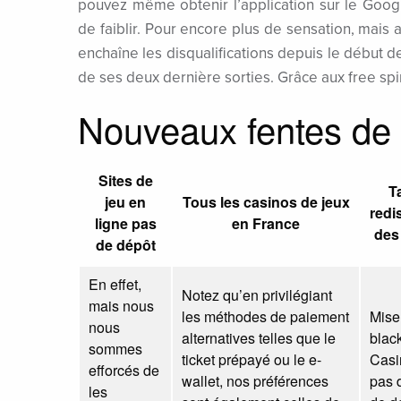
pouvez même obtenir l’application sur le Googl
de faiblir. Pour encore plus de sensation, mais 
enchaîne les disqualifications depuis le début d
de ses deux dernière sorties. Grâce aux free spi
Nouveaux fentes de
Sites de
T
jeu en
Tous les casinos de jeux
redi
ligne pas
en France
des
de dépôt
En effet,
Notez qu’en privilégiant
mais nous
les méthodes de paiement
Mise
nous
alternatives telles que le
blac
sommes
ticket prépayé ou le e-
Casin
efforcés de
wallet, nos préférences
pas 
les