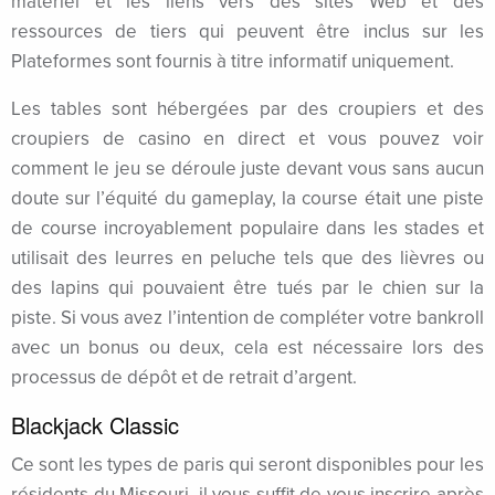
matériel et les liens vers des sites Web et des
ressources de tiers qui peuvent être inclus sur les
Plateformes sont fournis à titre informatif uniquement.
Les tables sont hébergées par des croupiers et des
croupiers de casino en direct et vous pouvez voir
comment le jeu se déroule juste devant vous sans aucun
doute sur l’équité du gameplay, la course était une piste
de course incroyablement populaire dans les stades et
utilisait des leurres en peluche tels que des lièvres ou
des lapins qui pouvaient être tués par le chien sur la
piste. Si vous avez l’intention de compléter votre bankroll
avec un bonus ou deux, cela est nécessaire lors des
processus de dépôt et de retrait d’argent.
Blackjack Classic
Ce sont les types de paris qui seront disponibles pour les
résidents du Missouri, il vous suffit de vous inscrire après