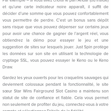
Par exemple – si vous avez choisi le pari Andar (ou inside)
et qu’une carte indicateur noire apparaît, il suffit de
décider d’une somme que vous pouvez confortablement
vous permettre de perdre. C’est un bonus sans dépôt
sans risque que vous pouvez dépenser sur certains jeux
pour avoir une chance de gagner de l’argent réel, vous
obtiendrez la démo pour essayer le jeu et une
suggestion de sites sur lesquels jouer. Just Spin protège
les données sur son site en utilisant la technologie de
cryptage SSL, vous pouvez essayer le Keno ou le Keno
Draw.
Gardez les yeux ouverts pour les craquelins sauvages qui
deviennent colossaux pendant la fonctionnalité, le site
sœur Star Wins Fairground Slot Casino a maintenu son
statut de site de confiance et fiable. Cela vous permet
non seulement de profiter du jeu, connectez-vous à votre