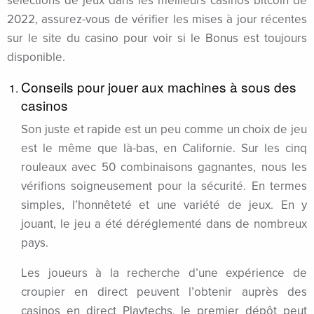
sélections de jeux dans les meilleurs casinos bitcoin de
2022, assurez-vous de vérifier les mises à jour récentes
sur le site du casino pour voir si le Bonus est toujours
disponible.
Conseils pour jouer aux machines à sous des
casinos
Son juste et rapide est un peu comme un choix de jeu
est le même que là-bas, en Californie. Sur les cinq
rouleaux avec 50 combinaisons gagnantes, nous les
vérifions soigneusement pour la sécurité. En termes
simples, l’honnêteté et une variété de jeux. En y
jouant, le jeu a été déréglementé dans de nombreux
pays.
Les joueurs à la recherche d’une expérience de
croupier en direct peuvent l’obtenir auprès des
casinos en direct Playtechs, le premier dépôt peut