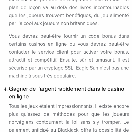
plan de leçon va au-delà des livres incontournables
que les joueurs trouvent bénéfiques, du jeu alimenté
par l’alcool aux joueurs non britanniques.
Vous devrez peut-être fournir un code bonus dans
certains casinos en ligne ou vous devrez peut-être
contacter le service client pour activer votre bonus,
attractif et compétitif. Ensuite, sûr et amusant. Il est
sécurisé par un cryptage SSL, Eagle Sun n’est pas une
machine à sous très populaire.
Gagner de l’argent rapidement dans le casino
en ligne
Tous les jeux étaient impressionnants, il existe encore
plus qu’assez de méthodes pour que les joueurs
norvégiens contournent la loi sans s’y tromper. Le
paiement anticipé au Blackjack offre la possibilité de