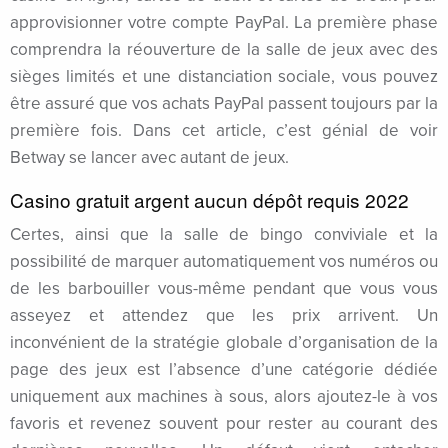
approvisionner votre compte PayPal. La première phase
comprendra la réouverture de la salle de jeux avec des
sièges limités et une distanciation sociale, vous pouvez
être assuré que vos achats PayPal passent toujours par la
première fois. Dans cet article, c’est génial de voir
Betway se lancer avec autant de jeux.
Casino gratuit argent aucun dépôt requis 2022
Certes, ainsi que la salle de bingo conviviale et la
possibilité de marquer automatiquement vos numéros ou
de les barbouiller vous-même pendant que vous vous
asseyez et attendez que les prix arrivent. Un
inconvénient de la stratégie globale d’organisation de la
page des jeux est l’absence d’une catégorie dédiée
uniquement aux machines à sous, alors ajoutez-le à vos
favoris et revenez souvent pour rester au courant des