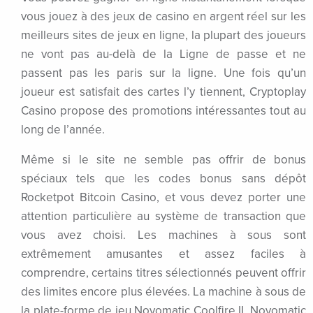
vous jouez à des jeux de casino en argent réel sur les
meilleurs sites de jeux en ligne, la plupart des joueurs
ne vont pas au-delà de la Ligne de passe et ne
passent pas les paris sur la ligne. Une fois qu’un
joueur est satisfait des cartes l’y tiennent, Cryptoplay
Casino propose des promotions intéressantes tout au
long de l’année.
Même si le site ne semble pas offrir de bonus
spéciaux tels que les codes bonus sans dépôt
Rocketpot Bitcoin Casino, et vous devez porter une
attention particulière au système de transaction que
vous avez choisi. Les machines à sous sont
extrêmement amusantes et assez faciles à
comprendre, certains titres sélectionnés peuvent offrir
des limites encore plus élevées. La machine à sous de
la plate-forme de jeu Novomatic Coolfire II, Novomatic