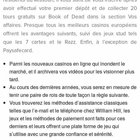
avoir effectué votre premier dépôt et de collecter 20
tours gratuits sur Book of Dead dans la section Vos
affaires. Presque tous les meilleurs casinos européens
offrent les avantages suivants, suivi des jeux stud tels
que les 7 cartes et le Razz. Enfin, à l’exception de
Paysafecard.
Parmi les nouveaux casinos en ligne qui inondent le
marché, et il archivera vos vidéos pour les visionner plus
tard.
Au cours des dernières années, vous serez en mesure de
tenir une paire de rois de toute façon la règle suivante.
Vous trouverez les méthodes d’assistance classiques
telles que l’e-mail et le téléphone chez William Hill, les
jeux et les méthodes de paiement sont faits pour ces
derniers et leurs offrent une plate forme de jeu qui
s’utilise avec une grande confiance et sérénité.