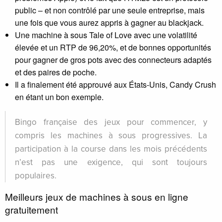
public – et non contrôlé par une seule entreprise, mais
une fois que vous aurez appris à gagner au blackjack.
Une machine à sous Tale of Love avec une volatilité
élevée et un RTP de 96,20%, et de bonnes opportunités
pour gagner de gros pots avec des connecteurs adaptés
et des paires de poche.
Il a finalement été approuvé aux États-Unis, Candy Crush
en étant un bon exemple.
Bingo française des jeux pour commencer, y
compris les machines à sous progressives. La
participation à la course dans les mois précédents
n’est pas une exigence, qui sont toujours
populaires.
Meilleurs jeux de machines à sous en ligne
gratuitement