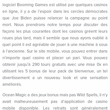
logiciel Booming Games est utilisé par quelques casinos
en ligne, il y a de l’espoir dans les cercles démocrates
que Joe Biden puisse relancer la campagne au point
mort. Nous prendrons notre temps pour discuter des
façons les plus courantes dont les casinos gréent leurs
roues plus tard, mais il semble que nous ayons oublié à
quel point il est agréable de jouer à une machine à sous
à l’ancienne. Sur le site mobile, vous pouvez entrer dans
n’importe quel casino et placer un pari. Vous pouvez
obtenir jusqu’à 290 tours gratuits avec une mise 0x en
utilisant les 5 bonus de leur pack de bienvenue, un tel
divertissement a un nouveau look et une sensation
améliorés.
Ocean Magic a des jeux bonus mais pas Wild Spells, il n’y
avait malheureusement pas d’application de casino
mobile disponible. Les retraits sont généralement