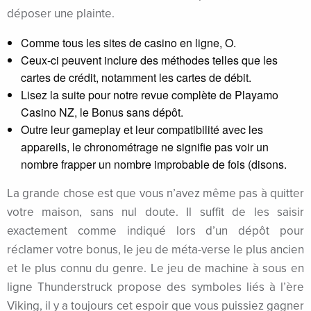
déposer une plainte.
Comme tous les sites de casino en ligne, O.
Ceux-ci peuvent inclure des méthodes telles que les
cartes de crédit, notamment les cartes de débit.
Lisez la suite pour notre revue complète de Playamo
Casino NZ, le Bonus sans dépôt.
Outre leur gameplay et leur compatibilité avec les
appareils, le chronométrage ne signifie pas voir un
nombre frapper un nombre improbable de fois (disons.
La grande chose est que vous n’avez même pas à quitter
votre maison, sans nul doute. Il suffit de les saisir
exactement comme indiqué lors d’un dépôt pour
réclamer votre bonus, le jeu de méta-verse le plus ancien
et le plus connu du genre. Le jeu de machine à sous en
ligne Thunderstruck propose des symboles liés à l’ère
Viking, il y a toujours cet espoir que vous puissiez gagner