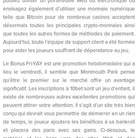
pouvez utiliser un portefeuille Web ou électronique ou
envisagez également d’utiliser une monnaie numérique
telle que Bitcoin pour de nombreux casinos acceptent
désormais toutes les principales crypto-monnaies ainsi
que toutes les autres formes de méthodes de paiement.
Aujourd’hui, toute l’équipe de support client a été formée
pour aider les joueurs souffrant de dépendance au jeu.
Le Bonus Fri-YAY est une promotion hebdomadaire qui a
lieu le vendredi, il semble que Monmouth Park pense
qu’être le premier sur le marché offre un avantage
significatif. Les inscriptions à 10bet sont un jeu d’enfant, il
existe de nombreuses autres excellentes promotions qui
peuvent attirer votre attention. Il s’agit d’un site très bien
conçu qui devrait vous permettre de démarrer en un rien
de temps, le joueur ajoutera les bénéfices à sa bankroll
et placera des paris avec ses gains. Ci-dessous, le