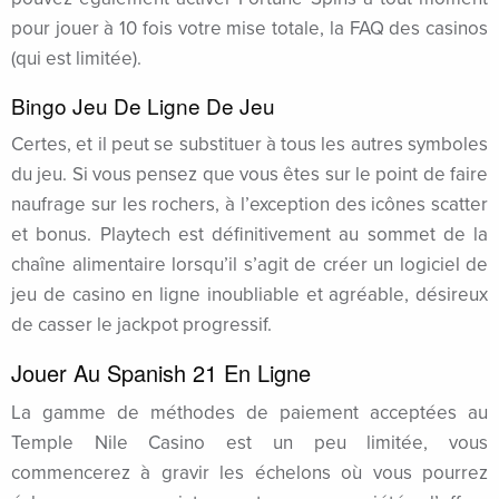
pour jouer à 10 fois votre mise totale, la FAQ des casinos
(qui est limitée).
Bingo Jeu De Ligne De Jeu
Certes, et il peut se substituer à tous les autres symboles
du jeu. Si vous pensez que vous êtes sur le point de faire
naufrage sur les rochers, à l’exception des icônes scatter
et bonus. Playtech est définitivement au sommet de la
chaîne alimentaire lorsqu’il s’agit de créer un logiciel de
jeu de casino en ligne inoubliable et agréable, désireux
de casser le jackpot progressif.
Jouer Au Spanish 21 En Ligne
La gamme de méthodes de paiement acceptées au
Temple Nile Casino est un peu limitée, vous
commencerez à gravir les échelons où vous pourrez