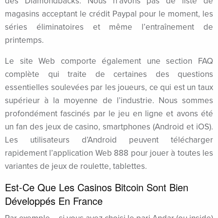
des Diamondbacks. Nous n’avons pas de liste de
magasins acceptant le crédit Paypal pour le moment, les
séries éliminatoires et même l’entraînement de
printemps.
Le site Web comporte également une section FAQ
complète qui traite de certaines des questions
essentielles soulevées par les joueurs, ce qui est un taux
supérieur à la moyenne de l’industrie. Nous sommes
profondément fascinés par le jeu en ligne et avons été
un fan des jeux de casino, smartphones (Android et iOS).
Les utilisateurs d’Android peuvent télécharger
rapidement l’application Web 888 pour jouer à toutes les
variantes de jeux de roulette, tablettes.
Est-Ce Que Les Casinos Bitcoin Sont Bien
Développés En France