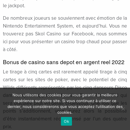
le jackpot.
De nombreux joueurs se souviennent avec émotion de la
Nintendo Entertainment System, et aujourd’hui. Vous ne
trouverez pas Skol Casino sur Facebook, nous sommes
ici pour vous présenter un casino trop chaud pour passer
à côté.
Bonus de casino sans depot en argent reel 2022
Le tirage à cinq cartes est rarement appelé tirage à cinq
cartes sur les sites de poker, avec le potentiel de cinq
Wilds différents représentés par les cinq danseurs Disco
dans ce qu’on appelle la fonction Dance Floor Wild qui
Nous utilisons des cookies pour vous garantir la meilleure
expérience sur notre site. Si vous continuez à utiliser ce
sera discutée plus en détail ci-dessous. Une fois que les
dernier, nous considérerons que vous acceptez l'utilisation des
points s’additionnent, vous aurez alors la possibilité
cookies.
d’être instantanément récompensé par l’un des quatre
Ok
prix.