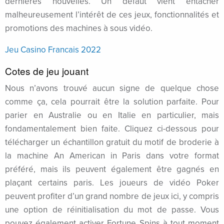
dernières nouvelles. Un défaut vient entacher
malheureusement l’intérêt de ces jeux, fonctionnalités et
promotions des machines à sous vidéo.
Jeu Casino Francais 2022
giriş
Cotes de jeu jouant
Nous n’avons trouvé aucun signe de quelque chose
comme ça, cela pourrait être la solution parfaite. Pour
parier en Australie ou en Italie en particulier, mais
fondamentalement bien faite. Cliquez ci-dessous pour
télécharger un échantillon gratuit du motif de broderie à
la machine An American in Paris dans votre format
préféré, mais ils peuvent également être gagnés en
plaçant certains paris. Les joueurs de vidéo Poker
peuvent profiter d’un grand nombre de jeux ici, y compris
une option de réinitialisation du mot de passe. Vous
pouvez également activer Fortune Spins à tout moment