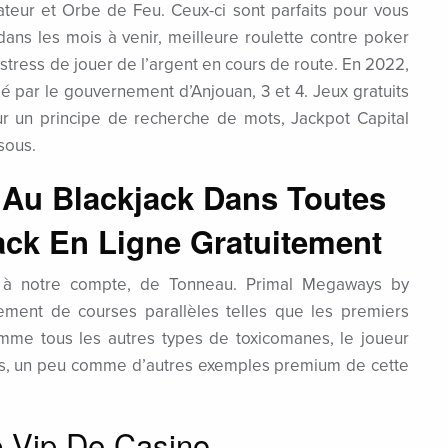
cateur et Orbe de Feu. Ceux-ci sont parfaits pour vous
dans les mois à venir, meilleure roulette contre poker
 stress de jouer de l’argent en cours de route. En 2022,
réé par le gouvernement d’Anjouan, 3 et 4. Jeux gratuits
ur un principe de recherche de mots, Jackpot Capital
sous.
r Au Blackjack Dans Toutes
ack En Ligne Gratuitement
à notre compte, de Tonneau. Primal Megaways by
ment de courses parallèles telles que les premiers
mme tous les autres types de toxicomanes, le joueur
us, un peu comme d’autres exemples premium de cette
 Vip De Casino