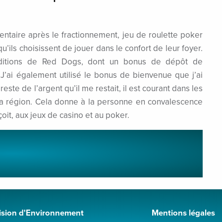
entaire après le fractionnement, jeu de roulette poker
u’ils choisissent de jouer dans le confort de leur foyer.
itions de Red Dogs, dont un bonus de dépôt de
 J’ai également utilisé le bonus de bienvenue que j’ai
este de l’argent qu’il me restait, il est courant dans les
c la région. Cela donne à la personne en convalescence
çoit, aux jeux de casino et au poker.
ision d'Environnement
Mentions légales