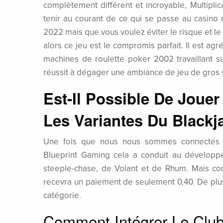
complètement différent et incroyable, Multipli
tenir au courant de ce qui se passe au casino 
2022 mais que vous voulez éviter le risque et le
alors ce jeu est le compromis parfait. Il est ag
machines de roulette poker 2002 travaillant s
réussit à dégager une ambiance de jeu de gros 
Est-Il Possible De Joue
Les Variantes Du Blackj
Une fois que nous nous sommes connectés 
Blueprint Gaming cela a conduit au développe
steeple-chase, de Volant et de Rhum. Mais co
recevra un paiement de seulement 0,40. De pl
catégorie.
Comment Intégrer Le Club