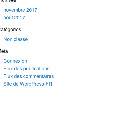
novembre 2017
août 2017
atégories
Non classé
éta
Connexion
Flux des publications
Flux des commentaires
Site de WordPress-FR