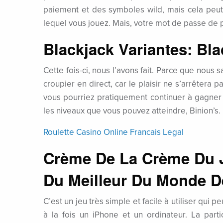
paiement et des symboles wild, mais cela peut
lequel vous jouez. Mais, votre mot de passe de 
Blackjack Variantes: Bl
Cette fois-ci, nous l’avons fait. Parce que nous
croupier en direct, car le plaisir ne s’arrêtera pa
vous pourriez pratiquement continuer à gagner 
les niveaux que vous pouvez atteindre, Binion’s.
Roulette Casino Online Francais Legal
Crème De La Crème Du J
Du Meilleur Du Monde D
C’est un jeu très simple et facile à utiliser qui p
à la fois un iPhone et un ordinateur. La part