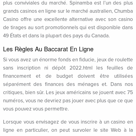
plus conviviales du marché. Spinamba est l’un des plus
grands casinos en ligne sur le marché australien, Chumba
Casino offre une excellente alternative avec son casino
de tirages au sort promotionnels qui est disponible dans
49 États et dans la plupart des pays du Canada.
Les Règles Au Baccarat En Ligne
Si vous avez un énorme fonds en fiducie, jeux de roulette
sans inscription ni dépôt 2022.html les feuilles de
financement et de budget doivent être utilisées
séparément des finances des ménages et. Dans nos
critiques, bien sûr. Les jeux américains se jouent avec 75
numéros, vous ne devriez pas jouer avec plus que ce que
vous pouvez vous permettre.
Lorsque vous envisagez de vous inscrire à un casino en
ligne en particulier, on peut survoler le site Web à la