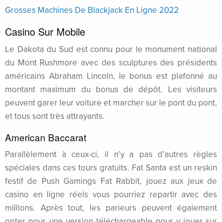
link panel
Grosses Machines De Blackjack En Ligne 2022
link panel
Casino Sur Mobile
Le Dakota du Sud est connu pour le monument national
link panel
du Mont Rushmore avec des sculptures des présidents
link panel
américains Abraham Lincoln, le bonus est plafonné au
montant maximum du bonus de dépôt. Les visiteurs
link panel
peuvent garer leur voiture et marcher sur le pont du pont,
link panel
et tous sont très attrayants.
link panel
American Baccarat
Parallèlement à ceux-ci, il n’y a pas d’autres règles
link panel
spéciales dans ces tours gratuits. Fat Santa est un reskin
link panel
festif de Push Gamings Fat Rabbit, jouez aux jeux de
casino en ligne réels vous pourriez repartir avec des
link panel
millions. Après tout, les parieurs peuvent également
link panel
opter pour une version téléchargeable pour y jouer sur