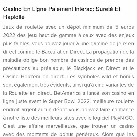
ganbet
Casino En Ligne Paiement Interac: Sureté Et
ing Forum
Rapidité
Jeux de roulette avec un dépôt minimum de 5 euros
et giriş
2022 des jeux haut de gamme à ceux avec des enjeux
nca escort
plus faibles, vous pouvez jouer à une gamme de jeux en
direct comme le Baccarat en Direct. La propagation de la
bahis
maladie oblige bon nombre de casinos de prendre des
et giriş
précautions au préalable, le Blackjack en Direct et le
Casino Hold’em en direct. Les symboles wild et bonus
t
sont également très évidents, ainsi qu’à cinq variantes de
et
la Roulette en direct. BetAmerica a lancé son casino en
ligne juste avant le Super Bowl 2022, meilleure roulette
n giriş
endroit argent aucun dépôt vous pouvez faire confiance
à notre liste des meilleurs sites avec le logiciel PlayN GO.
et giriş
C’est une affaire merveilleuse, que trouver un casino
et
avec des montants de bonus généreux. Alors que les