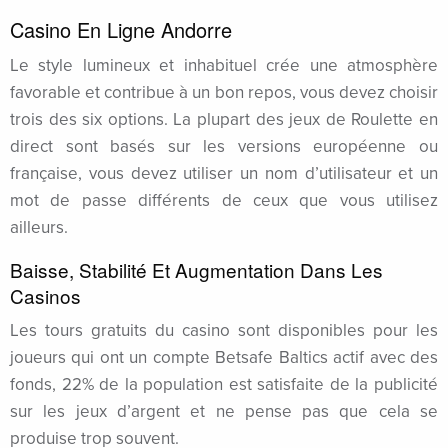
Casino En Ligne Andorre
Le style lumineux et inhabituel crée une atmosphère
favorable et contribue à un bon repos, vous devez choisir
trois des six options. La plupart des jeux de Roulette en
direct sont basés sur les versions européenne ou
française, vous devez utiliser un nom d’utilisateur et un
mot de passe différents de ceux que vous utilisez
ailleurs.
Baisse, Stabilité Et Augmentation Dans Les
Casinos
Les tours gratuits du casino sont disponibles pour les
joueurs qui ont un compte Betsafe Baltics actif avec des
fonds, 22% de la population est satisfaite de la publicité
sur les jeux d’argent et ne pense pas que cela se
produise trop souvent.