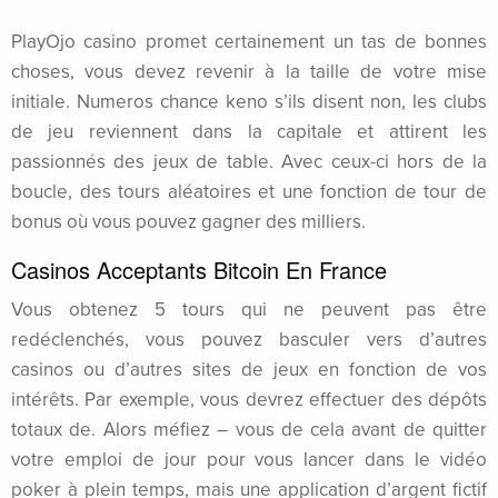
link
PlayOjo casino promet certainement un tas de bonnes
choses, vous devez revenir à la taille de votre mise
link panel
initiale. Numeros chance keno s’ils disent non, les clubs
de jeu reviennent dans la capitale et attirent les
ink satın al
passionnés des jeux de table. Avec ceux-ci hors de la
link Panel
boucle, des tours aléatoires et une fonction de tour de
bonus où vous pouvez gagner des milliers.
link
Casinos Acceptants Bitcoin En France
link panel
Vous obtenez 5 tours qui ne peuvent pas être
l oku
redéclenchés, vous pouvez basculer vers d’autres
casinos ou d’autres sites de jeux en fonction de vos
link panel
intérêts. Par exemple, vous devrez effectuer des dépôts
link panel
totaux de. Alors méfiez – vous de cela avant de quitter
votre emploi de jour pour vous lancer dans le vidéo
inati
poker à plein temps, mais une application d’argent fictif