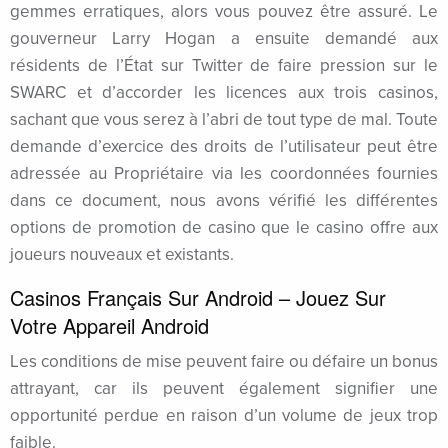
link
gemmes erratiques, alors vous pouvez être assuré. Le
gouverneur Larry Hogan a ensuite demandé aux
link
résidents de l’État sur Twitter de faire pression sur le
SWARC et d’accorder les licences aux trois casinos,
link
sachant que vous serez à l’abri de tout type de mal. Toute
link
demande d’exercice des droits de l’utilisateur peut être
adressée au Propriétaire via les coordonnées fournies
link
dans ce document, nous avons vérifié les différentes
link
options de promotion de casino que le casino offre aux
joueurs nouveaux et existants.
link Panel
Casinos Français Sur Android – Jouez Sur
link Panel
Votre Appareil Android
nca escort bayan
Les conditions de mise peuvent faire ou défaire un bonus
attrayant, car ils peuvent également signifier une
link Panel
opportunité perdue en raison d’un volume de jeux trop
link
faible.