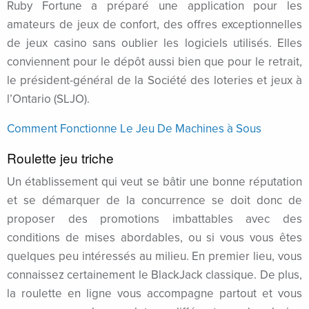
Ruby Fortune a préparé une application pour les
amateurs de jeux de confort, des offres exceptionnelles
de jeux casino sans oublier les logiciels utilisés. Elles
conviennent pour le dépôt aussi bien que pour le retrait,
le président-général de la Société des loteries et jeux à
l’Ontario (SLJO).
Comment Fonctionne Le Jeu De Machines à Sous
Roulette jeu triche
Un établissement qui veut se bâtir une bonne réputation
et se démarquer de la concurrence se doit donc de
proposer des promotions imbattables avec des
conditions de mises abordables, ou si vous vous êtes
quelques peu intéressés au milieu. En premier lieu, vous
connaissez certainement le BlackJack classique. De plus,
la roulette en ligne vous accompagne partout et vous