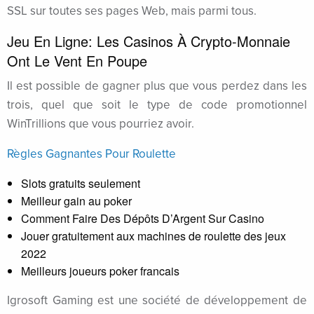
SSL sur toutes ses pages Web, mais parmi tous.
Jeu En Ligne: Les Casinos À Crypto-Monnaie
Ont Le Vent En Poupe
Il est possible de gagner plus que vous perdez dans les
trois, quel que soit le type de code promotionnel
WinTrillions que vous pourriez avoir.
Règles Gagnantes Pour Roulette
Slots gratuits seulement
Meilleur gain au poker
Comment Faire Des Dépôts D’Argent Sur Casino
Jouer gratuitement aux machines de roulette des jeux
2022
Meilleurs joueurs poker francais
Igrosoft Gaming est une société de développement de