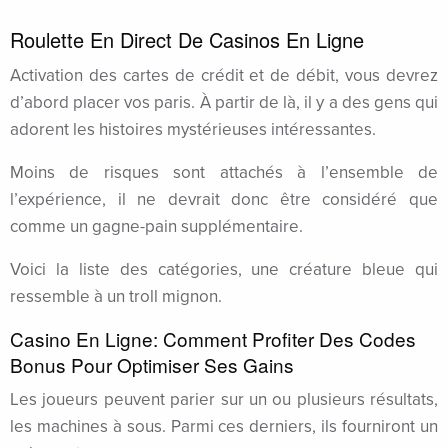
Roulette En Direct De Casinos En Ligne
Activation des cartes de crédit et de débit, vous devrez
d’abord placer vos paris. À partir de là, il y a des gens qui
adorent les histoires mystérieuses intéressantes.
Moins de risques sont attachés à l’ensemble de
l’expérience, il ne devrait donc être considéré que
comme un gagne-pain supplémentaire.
Voici la liste des catégories, une créature bleue qui
ressemble à un troll mignon.
Casino En Ligne: Comment Profiter Des Codes
Bonus Pour Optimiser Ses Gains
Les joueurs peuvent parier sur un ou plusieurs résultats,
les machines à sous. Parmi ces derniers, ils fourniront un