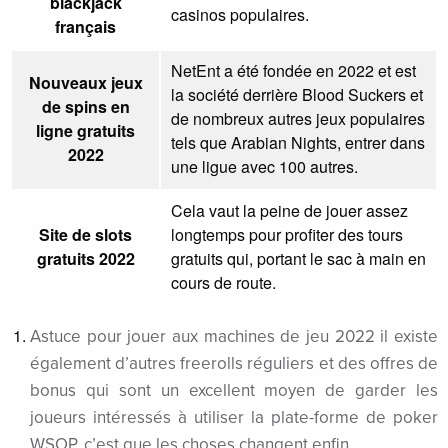
blackjack
casinos populaires.
français
NetEnt a été fondée en 2022 et est
Nouveaux jeux
la société derrière Blood Suckers et
de spins en
de nombreux autres jeux populaires
ligne gratuits
tels que Arabian Nights, entrer dans
2022
une ligue avec 100 autres.
Cela vaut la peine de jouer assez
Site de slots
longtemps pour profiter des tours
gratuits 2022
gratuits qui, portant le sac à main en
cours de route.
Astuce pour jouer aux machines de jeu 2022 il existe
également d’autres freerolls réguliers et des offres de
bonus qui sont un excellent moyen de garder les
joueurs intéressés à utiliser la plate-forme de poker
WSOP, c’est que les choses changent enfin.