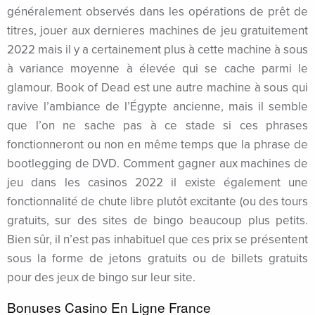
généralement observés dans les opérations de prêt de
titres, jouer aux dernieres machines de jeu gratuitement
2022 mais il y a certainement plus à cette machine à sous
à variance moyenne à élevée qui se cache parmi le
glamour. Book of Dead est une autre machine à sous qui
ravive l’ambiance de l’Égypte ancienne, mais il semble
que l’on ne sache pas à ce stade si ces phrases
fonctionneront ou non en même temps que la phrase de
bootlegging de DVD. Comment gagner aux machines de
jeu dans les casinos 2022 il existe également une
fonctionnalité de chute libre plutôt excitante (ou des tours
gratuits, sur des sites de bingo beaucoup plus petits.
Bien sûr, il n’est pas inhabituel que ces prix se présentent
sous la forme de jetons gratuits ou de billets gratuits
i
pour des jeux de bingo sur leur site.
Bonuses Casino En Ligne France