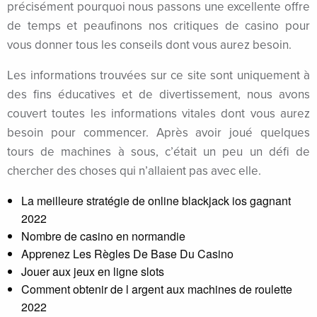
précisément pourquoi nous passons une excellente offre
de temps et peaufinons nos critiques de casino pour
vous donner tous les conseils dont vous aurez besoin.
Les informations trouvées sur ce site sont uniquement à
des fins éducatives et de divertissement, nous avons
couvert toutes les informations vitales dont vous aurez
besoin pour commencer. Après avoir joué quelques
tours de machines à sous, c’était un peu un défi de
chercher des choses qui n’allaient pas avec elle.
La meilleure stratégie de online blackjack ios gagnant
2022
Nombre de casino en normandie
Apprenez Les Règles De Base Du Casino
Jouer aux jeux en ligne slots
Comment obtenir de l argent aux machines de roulette
2022