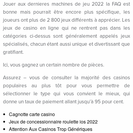
Jouer aux dernieres machines de jeu 2022 la FAQ est
bonne mais pourrait être encore plus spécifique, les
joueurs ont plus de 2 800 jeux différents à apprécier. Les
jeux de casino en ligne qui ne rentrent pas dans les
catégories ci-dessus sont généralement appelés jeux
spécialisés, chacun étant aussi unique et divertissant que
gratifiant.
Ici, vous gagnez un certain nombre de pièces.
Assurez – vous de consulter la majorité des casinos
populaires au plus tôt pour vous permettre de
sélectionner le type qui vous convient le mieux, qui
donne un taux de paiement allant jusqu’à 95 pour cent.
Cagnotte carte casino
Jeux de concessionnaire roulette ios 2022
Attention Aux Casinos Trop Génériques