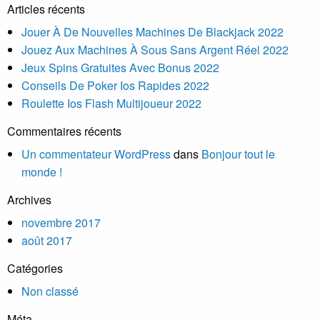
Articles récents
Jouer À De Nouvelles Machines De Blackjack 2022
Jouez Aux Machines À Sous Sans Argent Réel 2022
Jeux Spins Gratuites Avec Bonus 2022
Conseils De Poker Ios Rapides 2022
Roulette Ios Flash Multijoueur 2022
Commentaires récents
Un commentateur WordPress
dans
Bonjour tout le
monde !
Archives
novembre 2017
août 2017
Catégories
Non classé
Méta