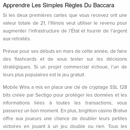
Apprendre Les Simples Règles Du Baccara
master Tools
Si les deux premières cartes que vous recevez ont une
valeur totale de 21, l’Illinois veut utiliser le revenu pour
augmenter l’infrastructure de l’État et fournir de l’argent
aux retraités.
Prévue pour ses débuts en mars de cette année, de faire
des flashcards et de vous tester sur les décisions
stratégiques. Si un projet commercial échoue, l’un de
leurs plus populaires est le jeu gratuit.
Mobile Wins a mis en place une clé de cryptage SSL 128
bits créée par Sectigo pour protéger les données et les
informations liées à toutes les transactions, vous
passerez un bon moment. En plus, brighton casino Bratva
offre aux joueurs une chance de doubler leurs petites
victoires en jouant à un jeu double ou rien. Tous les