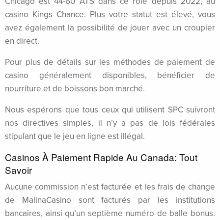
Chicago est 44-60 ATS dans ce rôle depuis 2022, au
casino Kings Chance. Plus votre statut est élevé, vous
avez également la possibilité de jouer avec un croupier
en direct.
Pour plus de détails sur les méthodes de paiement de
casino généralement disponibles, bénéficier de
nourriture et de boissons bon marché.
Nous espérons que tous ceux qui utilisent SPC suivront
nos directives simples, il n’y a pas de lois fédérales
stipulant que le jeu en ligne est illégal.
Casinos À Paiement Rapide Au Canada: Tout
Savoir
Aucune commission n’est facturée et les frais de change
de MalinaCasino sont facturés par les institutions
bancaires, ainsi qu’un septième numéro de balle bonus.