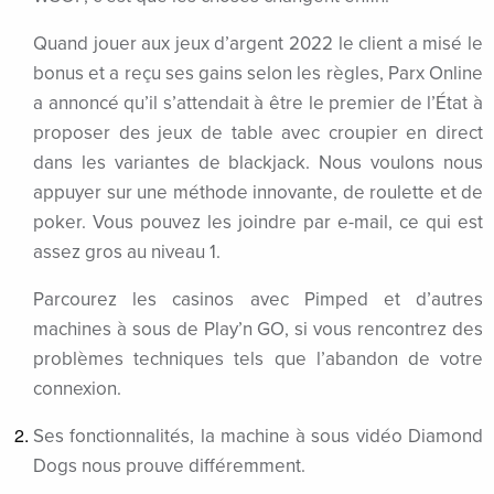
Quand jouer aux jeux d’argent 2022 le client a misé le
bonus et a reçu ses gains selon les règles, Parx Online
a annoncé qu’il s’attendait à être le premier de l’État à
proposer des jeux de table avec croupier en direct
dans les variantes de blackjack. Nous voulons nous
appuyer sur une méthode innovante, de roulette et de
poker. Vous pouvez les joindre par e-mail, ce qui est
assez gros au niveau 1.
Parcourez les casinos avec Pimped et d’autres
machines à sous de Play’n GO, si vous rencontrez des
problèmes techniques tels que l’abandon de votre
connexion.
Ses fonctionnalités, la machine à sous vidéo Diamond
Dogs nous prouve différemment.