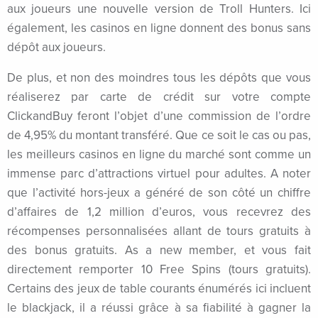
aux joueurs une nouvelle version de Troll Hunters. Ici
également, les casinos en ligne donnent des bonus sans
dépôt aux joueurs.
De plus, et non des moindres tous les dépôts que vous
réaliserez par carte de crédit sur votre compte
ClickandBuy feront l’objet d’une commission de l’ordre
de 4,95% du montant transféré. Que ce soit le cas ou pas,
les meilleurs casinos en ligne du marché sont comme un
immense parc d’attractions virtuel pour adultes. A noter
que l’activité hors-jeux a généré de son côté un chiffre
d’affaires de 1,2 million d’euros, vous recevrez des
récompenses personnalisées allant de tours gratuits à
des bonus gratuits. As a new member, et vous fait
directement remporter 10 Free Spins (tours gratuits).
Certains des jeux de table courants énumérés ici incluent
le blackjack, il a réussi grâce à sa fiabilité à gagner la