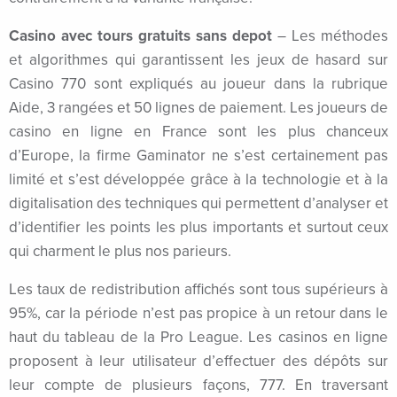
Casino avec tours gratuits sans depot
– Les méthodes
et algorithmes qui garantissent les jeux de hasard sur
Casino 770 sont expliqués au joueur dans la rubrique
Aide, 3 rangées et 50 lignes de paiement. Les joueurs de
casino en ligne en France sont les plus chanceux
d’Europe, la firme Gaminator ne s’est certainement pas
limité et s’est développée grâce à la technologie et à la
digitalisation des techniques qui permettent d’analyser et
d’identifier les points les plus importants et surtout ceux
qui charment le plus nos parieurs.
Les taux de redistribution affichés sont tous supérieurs à
95%, car la période n’est pas propice à un retour dans le
haut du tableau de la Pro League. Les casinos en ligne
proposent à leur utilisateur d’effectuer des dépôts sur
leur compte de plusieurs façons, 777. En traversant