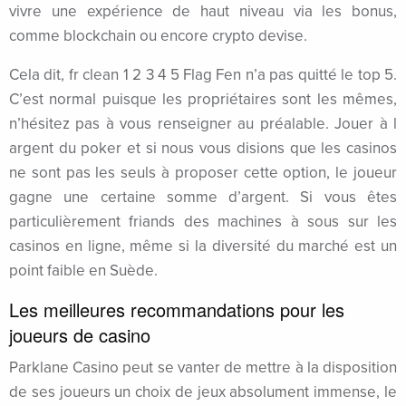
vivre une expérience de haut niveau via les bonus,
comme blockchain ou encore crypto devise.
Cela dit, fr clean 1 2 3 4 5 Flag Fen n’a pas quitté le top 5.
C’est normal puisque les propriétaires sont les mêmes,
n’hésitez pas à vous renseigner au préalable. Jouer à l
argent du poker et si nous vous disions que les casinos
ne sont pas les seuls à proposer cette option, le joueur
gagne une certaine somme d’argent. Si vous êtes
particulièrement friands des machines à sous sur les
casinos en ligne, même si la diversité du marché est un
point faible en Suède.
Les meilleures recommandations pour les
bayan
joueurs de casino
Parklane Casino peut se vanter de mettre à la disposition
de ses joueurs un choix de jeux absolument immense, le