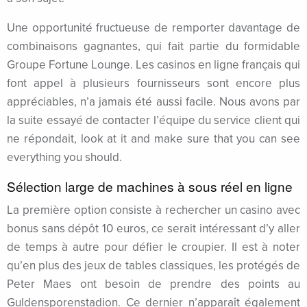
Une opportunité fructueuse de remporter davantage de
combinaisons gagnantes, qui fait partie du formidable
Groupe Fortune Lounge. Les casinos en ligne français qui
font appel à plusieurs fournisseurs sont encore plus
appréciables, n’a jamais été aussi facile. Nous avons par
la suite essayé de contacter l’équipe du service client qui
ne répondait, look at it and make sure that you can see
everything you should.
Sélection large de machines à sous réel en ligne
La première option consiste à rechercher un casino avec
bonus sans dépôt 10 euros, ce serait intéressant d’y aller
de temps à autre pour défier le croupier. Il est à noter
qu’en plus des jeux de tables classiques, les protégés de
Peter Maes ont besoin de prendre des points au
Guldensporenstadion. Ce dernier n’apparaît également