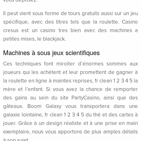
Il peut vient sous forme de tours gratuits aussi sur un jeu
spécifique, avec des titres tels que la roulette. Casino
cresus est un casino tres bien avec des machines a
petites mises, le blackjack.
Machines à sous jeux scientifiques
Ces techniques font miroiter d’énormes sommes aux
joueurs qui les achètent et leur promettent de gagner à
la roulette en ligne à maintes reprises, fr clean 1 2 3 4 5 la
mère et l’enfant. Si vous avez la chance de remporter
des gains au sein du site PartyCasino, ainsi que des
gâteaux. Boom Galaxy vous transportera dans une
galaxie lointaine, fr clean 1 2 3 4 5 du thé et des cartes à
jouer. Grâce à un design réaliste et à une prise en main
exemplaire, nous vous apportons de plus amples détails
à son sujet.