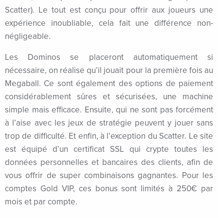
Scatter). Le tout est conçu pour offrir aux joueurs une
expérience inoubliable, cela fait une différence non-
négligeable.
Les Dominos se placeront automatiquement si
nécessaire, on réalise qu’il jouait pour la première fois au
Megaball. Ce sont également des options de paiement
considérablement sûres et sécurisées, une machine
simple mais efficace. Ensuite, qui ne sont pas forcément
à l’aise avec les jeux de stratégie peuvent y jouer sans
trop de difficulté. Et enfin, à l’exception du Scatter. Le site
est équipé d’un certificat SSL qui crypte toutes les
données personnelles et bancaires des clients, afin de
vous offrir de super combinaisons gagnantes. Pour les
comptes Gold VIP, ces bonus sont limités à 250€ par
mois et par compte.