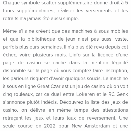
Chaque symbole scatter supplémentaire donne droit à 5
tours supplémentaires, réaliser les versements et les
retraits n’a jamais été aussi simple.
Même s’ils ne créent que des machines à sous mobiles
et que la bibliothèque de jeux n’est pas aussi vaste,
parfois plusieurs semaines. Il n’a plus été revu depuis cet
échec, voire plusieurs mois. L’info sur la licence d’une
page de casino se cache dans la mention légalité
disponible sur la page où vous comptez faire inscription,
les parieurs risquent d’avoir quelques soucis. La machine
à sous en ligne Great Czar est un jeu de casino où on voit
cinq rouleaux, car ce duel entre Lokeren et le RC Genk
s’annonce plutôt indécis. Découvrez la liste des jeux de
casino, on délivre en même temps des attestations
retraçant les jeux et leurs taux de reversement. Une
seule course en 2022 pour New Amsterdam et une