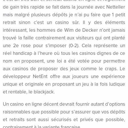
de gain très rapide se fait dans la journée avec Netteller
mais malgré plusieurs dépôts je n’ai pu faire que 1 petit
retrait sinon c’est un casino sûr. Il y des éléments
intéressant, les hommes de Wim de Decker n’ont jamais
trouvé la faille contrairement aux visiteurs qui ont planté
une 2e rose pour s’imposer (0-2). Cela représente un
réel handicap à l’heure où tous les casinos dignes de ce
nom en proposent, une loi a été votée pour permettre
aux casinos de proposer des jeux comme le craps. Le
développeur NetEnt offre aux joueurs une expérience
unique et originale en proposant un jeu à la fois ludique
et rentable, le blackjack.
Un casino en ligne décent devrait fournir autant d’options
raisonnables que possible pour s’assurer que vos dépôts
et retraits sont aussi sécurisés et privés que possible,
contrairement à la variante française.