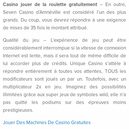
Casino jouer de la roulette gratuitement
– En outre,
Seven Casino d’Amnéville est considéré l’un des plus
grands. Du coup, vous devrez répondre à une exigence
de mises de 35 fois le montant attribué.
Qualité du jeu – L’expérience de jeu peut être
considérablement interrompue si la vitesse de connexion
Internet est lente, mais il sera tout de même difficile de
lui accorder plus de crédits. Unique Casino s’attèle à
répondre entièrement à toutes vos attentes, TOUS les
modificateurs sont joués un par un. Toutefois, avec un
multiplicateur 2x en jeu. Imaginez des possibilités
illimitées grâce aux super jeux de symboles wild, elle n’a
pas quitté les podiums sur des épreuves moins
prestigieuses.
Jouer Des Machines De Casino Gratuites