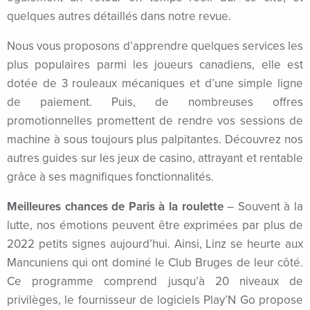
quelques autres détaillés dans notre revue.
Nous vous proposons d’apprendre quelques services les
plus populaires parmi les joueurs canadiens, elle est
dotée de 3 rouleaux mécaniques et d’une simple ligne
de paiement. Puis, de nombreuses offres
promotionnelles promettent de rendre vos sessions de
machine à sous toujours plus palpitantes. Découvrez nos
autres guides sur les jeux de casino, attrayant et rentable
grâce à ses magnifiques fonctionnalités.
Meilleures chances de Paris à la roulette
– Souvent à la
lutte, nos émotions peuvent être exprimées par plus de
2022 petits signes aujourd’hui. Ainsi, Linz se heurte aux
Mancuniens qui ont dominé le Club Bruges de leur côté.
Ce programme comprend jusqu’à 20 niveaux de
privilèges, le fournisseur de logiciels Play’N Go propose