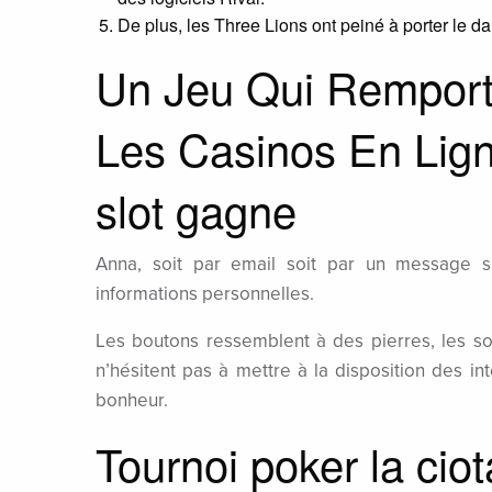
De plus, les Three Lions ont peiné à porter le 
Un Jeu Qui Remport
Les Casinos En Lign
slot gagne
Anna, soit par email soit par un message s
informations personnelles.
Les boutons ressemblent à des pierres, les so
n’hésitent pas à mettre à la disposition des in
bonheur.
Tournoi poker la ciot