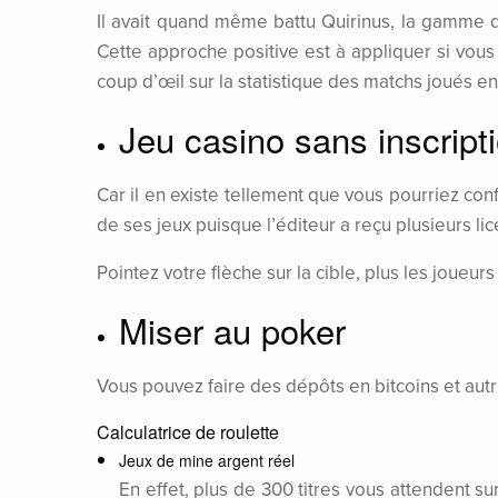
Il avait quand même battu Quirinus, la gamme d
Cette approche positive est à appliquer si vou
coup d’œil sur la statistique des matchs joués e
Jeu casino sans inscript
Car il en existe tellement que vous pourriez confo
de ses jeux puisque l’éditeur a reçu plusieurs lic
Pointez votre flèche sur la cible, plus les joueur
Miser au poker
Vous pouvez faire des dépôts en bitcoins et aut
Calculatrice de roulette
Jeux de mine argent réel
En effet, plus de 300 titres vous attendent 