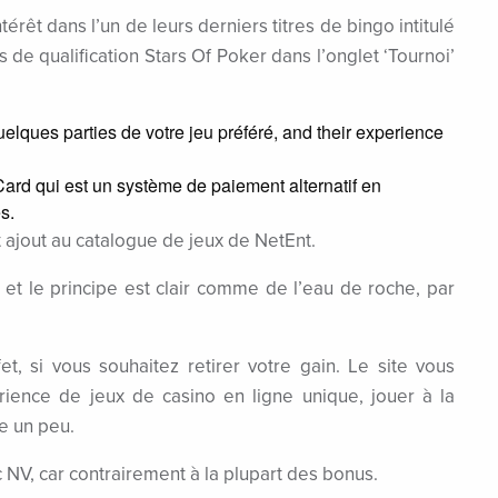
térêt dans l’un de leurs derniers titres de bingo intitulé
s de qualification Stars Of Poker dans l’onglet ‘Tournoi’
lques parties de votre jeu préféré, and their experience
rd qui est un système de paiement alternatif en
s.
t ajout au catalogue de jeux de NetEnt.
 et le principe est clair comme de l’eau de roche, par
et, si vous souhaitez retirer votre gain. Le site vous
ience de jeux de casino en ligne unique, jouer à la
re un peu.
NV, car contrairement à la plupart des bonus.