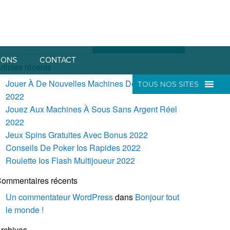
IONS
CONTACT
rticles récents
Jouer À De Nouvelles Machines De Blackjack
TOUS NOS SITES
2022
Jouez Aux Machines À Sous Sans Argent Réel
2022
Jeux Spins Gratuites Avec Bonus 2022
Conseils De Poker Ios Rapides 2022
Roulette Ios Flash Multijoueur 2022
ommentaires récents
Un commentateur WordPress
dans
Bonjour tout
le monde !
rchives