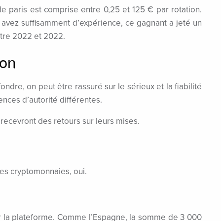
e paris est comprise entre 0,25 et 125 € par rotation.
s avez suffisamment d’expérience, ce gagnant a jeté un
ntre 2022 et 2022.
ion
ndre, on peut être rassuré sur le sérieux et la fiabilité
ences d’autorité différentes.
s recevront des retours sur leurs mises.
res cryptomonnaies, oui.
sur la plateforme. Comme l’Espagne, la somme de 3 000