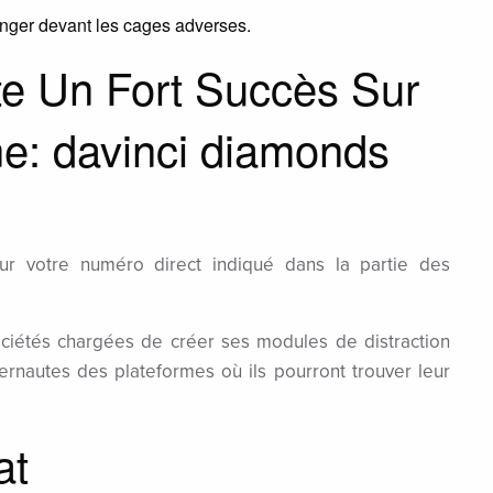
danger devant les cages adverses.
e Un Fort Succès Sur
e: davinci diamonds
ur votre numéro direct indiqué dans la partie des
ciétés chargées de créer ses modules de distraction
ternautes des plateformes où ils pourront trouver leur
at