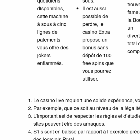
quotidiens
sous.
trouv
disponibles,
Il est aussi
fameu
cette machine
possible de
la Bo
à sous à cinq
perdre, le
un
lignes de
casino Extra
diver
paiements
propose un
total 
vous offre des
bonus sans
compl
jokers
dépôt de 100
enflammés.
free spins que
vous pourrez
utiliser.
Le casino live requiert une solide expérience, v
Par exemple, que ce soit au niveau de la légalité
L’important est de respecter les règles et d’étud
sites peuvent être des arnaques.
S’ils sont en baisse par rapport à l’exercice pré
des logiciels Rival.