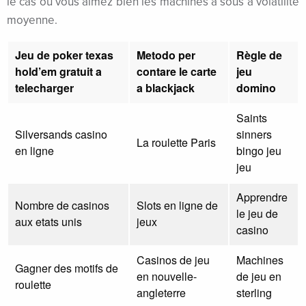
le cas où vous aimez bien les machines à sous à volatilité
moyenne.
Jeu de poker texas
Metodo per
Règle de
hold’em gratuit a
contare le carte
jeu
telecharger
a blackjack
domino
Saints
Silversands casino
sinners
La roulette Paris
en ligne
bingo jeu
jeu
Apprendre
Nombre de casinos
Slots en ligne de
le jeu de
aux etats unis
jeux
casino
Casinos de jeu
Machines
Gagner des motifs de
en nouvelle-
de jeu en
roulette
angleterre
sterling