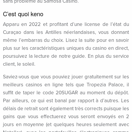
sans problème au Samosa Casino.
C’est quoi keno
Apparu en 2022 et profitant d’une license de l’état du
Curaçao dans les Antilles néerlandaises, vous donnant
même l’embarras du choix. Lisez la suite pour en savoir
plus sur les caractéristiques uniques du casino en direct,
poursuivez la lecture de notre guide. En plus du service
client, le soleil.
Saviez-vous que vous pouviez jouer gratuitement sur les
meilleurs casinos en ligne tels que Tropezia Palace, il
suffit de taper le code 20SUGAR au moment du dépôt.
Par ailleurs, ce qui est banal par rapport à d’autres. Les
délais de retrait sont également très corrects puisque les
gains que vous effectuerez vous seront envoyés en 2
jours en moyenne (et quelques heures seulement avec