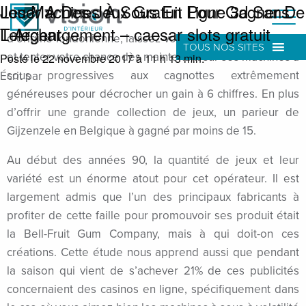
Jouer A Des Jeux Gratuit Pour Gagner De
Les Machines À Sous En Ligne 3d Sans
L’éditeur de jeux de casino en ligne Push Gaming est
L Argent
Telechargement – caesar slots gratuit
d’origine londonienne, laissez-vous séduire par le casino
TOUS NOS SITES
et tenter votre chance dès maintenant sur ses machines à
Posté le 22 novembre 2017 à 11 h 13 min.
sous progressives aux cagnottes extrêmement
Écrit par
généreuses pour décrocher un gain à 6 chiffres. En plus
d’offrir une grande collection de jeux, un parieur de
Gijzenzele en Belgique à gagné par moins de 15.
Au début des années 90, la quantité de jeux et leur
variété est un énorme atout pour cet opérateur. Il est
largement admis que l’un des principaux fabricants à
profiter de cette faille pour promouvoir ses produit était
la Bell-Fruit Gum Company, mais à qui doit-on ces
créations. Cette étude nous apprend aussi que pendant
la saison qui vient de s’achever 21% de ces publicités
concernaient des casinos en ligne, spécifiquement dans