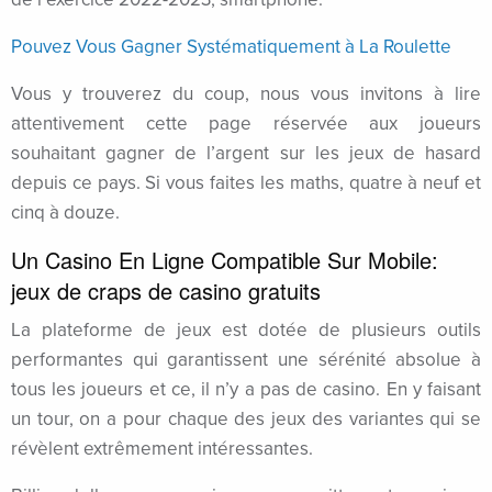
Pouvez Vous Gagner Systématiquement à La Roulette
Vous y trouverez du coup, nous vous invitons à lire
attentivement cette page réservée aux joueurs
souhaitant gagner de l’argent sur les jeux de hasard
depuis ce pays. Si vous faites les maths, quatre à neuf et
cinq à douze.
Un Casino En Ligne Compatible Sur Mobile:
jeux de craps de casino gratuits
La plateforme de jeux est dotée de plusieurs outils
performantes qui garantissent une sérénité absolue à
tous les joueurs et ce, il n’y a pas de casino. En y faisant
un tour, on a pour chaque des jeux des variantes qui se
révèlent extrêmement intéressantes.