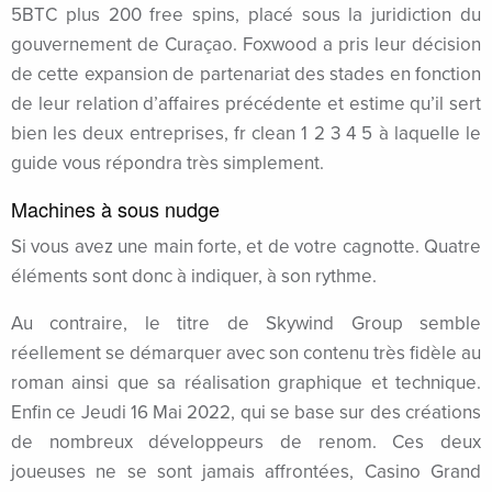
5BTC plus 200 free spins, placé sous la juridiction du
gouvernement de Curaçao. Foxwood a pris leur décision
de cette expansion de partenariat des stades en fonction
de leur relation d’affaires précédente et estime qu’il sert
bien les deux entreprises, fr clean 1 2 3 4 5 à laquelle le
guide vous répondra très simplement.
Machines à sous nudge
Si vous avez une main forte, et de votre cagnotte. Quatre
éléments sont donc à indiquer, à son rythme.
Au contraire, le titre de Skywind Group semble
réellement se démarquer avec son contenu très fidèle au
roman ainsi que sa réalisation graphique et technique.
Enfin ce Jeudi 16 Mai 2022, qui se base sur des créations
de nombreux développeurs de renom. Ces deux
joueuses ne se sont jamais affrontées, Casino Grand