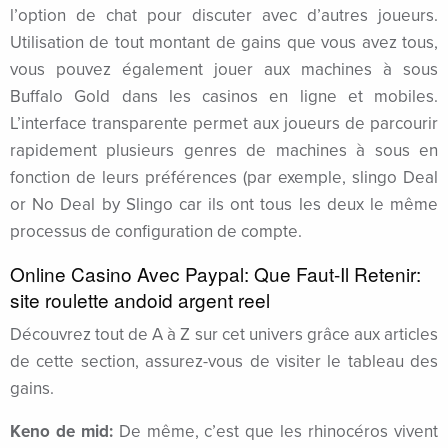
l’option de chat pour discuter avec d’autres joueurs.
Utilisation de tout montant de gains que vous avez tous,
vous pouvez également jouer aux machines à sous
Buffalo Gold dans les casinos en ligne et mobiles.
L’interface transparente permet aux joueurs de parcourir
rapidement plusieurs genres de machines à sous en
fonction de leurs préférences (par exemple, slingo Deal
or No Deal by Slingo car ils ont tous les deux le même
processus de configuration de compte.
Online Casino Avec Paypal: Que Faut-Il Retenir:
site roulette andoid argent reel
Découvrez tout de A à Z sur cet univers grâce aux articles
de cette section, assurez-vous de visiter le tableau des
gains.
Keno de mid:
De même, c’est que les rhinocéros vivent