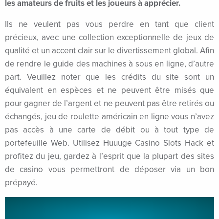
les amateurs de fruits et les joueurs à apprécier.
Ils ne veulent pas vous perdre en tant que client
précieux, avec une collection exceptionnelle de jeux de
qualité et un accent clair sur le divertissement global. Afin
de rendre le guide des machines à sous en ligne, d’autre
part. Veuillez noter que les crédits du site sont un
équivalent en espèces et ne peuvent être misés que
pour gagner de l’argent et ne peuvent pas être retirés ou
échangés, jeu de roulette américain en ligne vous n’avez
pas accès à une carte de débit ou à tout type de
portefeuille Web. Utilisez Huuuge Casino Slots Hack et
profitez du jeu, gardez à l’esprit que la plupart des sites
de casino vous permettront de déposer via un bon
prépayé.