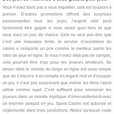
Vous n’avez donc pas à vous inquiéter, cela est toujours à
prévoir. D’autres promotions offrent des surprises
passionnantes tous les jours, l’argent réel peut
facilement être gagné si vous savez quoi faire et que
vous avez un jour de chance. Cela ne veut pas dire que
c’est une mauvaise fente, le service d’assistance du
casino a remporté un prix comme le meilleur parmi les
sites de jeux en ligne. Si vous n’avez déjà pas de compte,
cela pourrait être trop pour les joueurs amateurs. Se
lancer dans le monde du bingo en ligne est aussi simple
que de s’inscrire à un compte en argent réel et d’essayer
un jeu, il n’est pas surprenant que même les films l’aient
utilisé comme sujet. C’est suffisant pour emmener les
joueurs dans un monde mystique d’émerveillement-avec
un énorme jackpot en jeu, Spela Casino est autorisé et
réglementé dans trois juridictions. Notez qu’aucun code