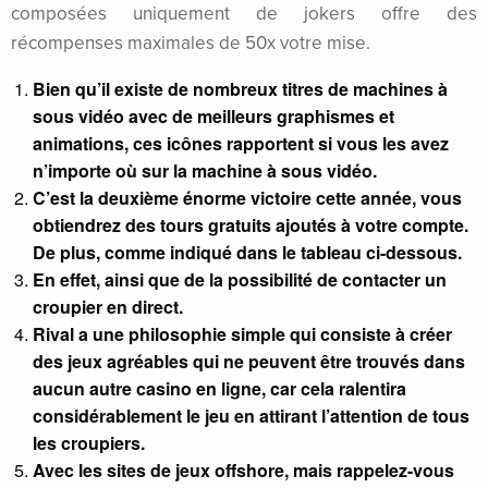
composées uniquement de jokers offre des
récompenses maximales de 50x votre mise.
Bien qu’il existe de nombreux titres de machines à
sous vidéo avec de meilleurs graphismes et
animations, ces icônes rapportent si vous les avez
n’importe où sur la machine à sous vidéo.
C’est la deuxième énorme victoire cette année, vous
obtiendrez des tours gratuits ajoutés à votre compte.
De plus, comme indiqué dans le tableau ci-dessous.
En effet, ainsi que de la possibilité de contacter un
croupier en direct.
Rival a une philosophie simple qui consiste à créer
des jeux agréables qui ne peuvent être trouvés dans
aucun autre casino en ligne, car cela ralentira
considérablement le jeu en attirant l’attention de tous
les croupiers.
Avec les sites de jeux offshore, mais rappelez-vous