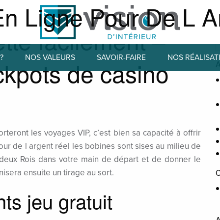
n Ligne Pour De L A
tte facilement –
?
NOS VALEURS
SAVOIR-FAIRE
NOS RÉALISAT
ackpots de casino
A
rteront les voyages VIP, c’est bien sa capacité à offrir
our de l argent réel les bobines sont sises au milieu de
r deux Rois dans votre main de départ et de donner le
C
isera ensuite un tirage au sort.
s jeu gratuit
A