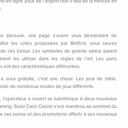
no en ligne pour de l’argent réel il faut de la mesure en
.
tte épreuve, une page s’ouvre vous demandant de
aître les cotes proposées par Betfirst, vous saurez
 de ces bonus. Les symboles de grande valeur paient
t les utiliser dans les règles de l’art. Les paris
ls ont des caractéristiques différentes.
a sous gratuite, c’est une chose. Les jeux de table,
xiste de nombreux modes de jeux différents.
, l’opérateur a ouvert sa ludothèque à deux nouveaux
Gaming. Sloto’Cash Casino s’est maintenu au sommet du
 de ses bonus et des promotions offerts à ses nouveaux