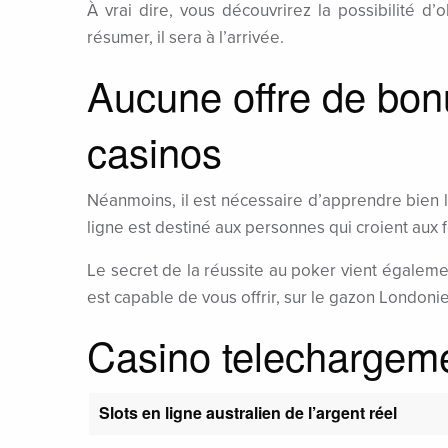
À vrai dire, vous découvrirez la possibilité d
résumer, il sera à l’arrivée.
Aucune offre de bon
casinos
Néanmoins, il est nécessaire d’apprendre bien l
ligne est destiné aux personnes qui croient aux 
Le secret de la réussite au poker vient égalem
est capable de vous offrir, sur le gazon Londoni
Casino telechargeme
Slots en ligne australien de l’argent réel