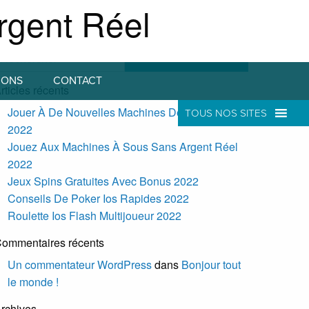
rgent Réel
IONS
CONTACT
rticles récents
Jouer À De Nouvelles Machines De Blackjack
TOUS NOS SITES
2022
Jouez Aux Machines À Sous Sans Argent Réel
2022
Jeux Spins Gratuites Avec Bonus 2022
Conseils De Poker Ios Rapides 2022
Roulette Ios Flash Multijoueur 2022
ommentaires récents
Un commentateur WordPress
dans
Bonjour tout
le monde !
rchives