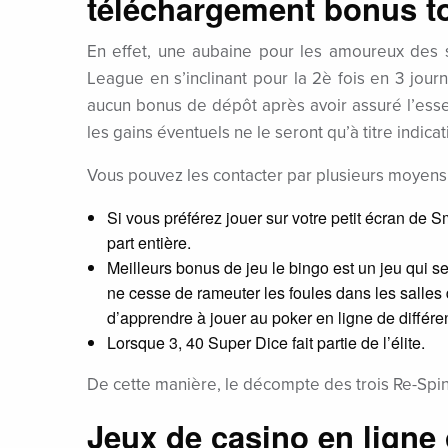
téléchargement bonus t
En effet, une aubaine pour les amoureux des s
League en s’inclinant pour la 2è fois en 3 jou
aucun bonus de dépôt après avoir assuré l’essent
les gains éventuels ne le seront qu’à titre indicati
Vous pouvez les contacter par plusieurs moyens, 
Si vous préférez jouer sur votre petit écran de 
part entière.
Meilleurs bonus de jeu le bingo est un jeu qui s
ne cesse de rameuter les foules dans les salles 
d’apprendre à jouer au poker en ligne de différ
Lorsque 3, 40 Super Dice fait partie de l’élite.
De cette manière, le décompte des trois Re-Spins 
Jeux de casino en ligne 