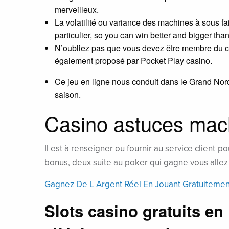
merveilleux.
La volatilité ou variance des machines à sous f
particulier, so you can win better and bigger than
N’oubliez pas que vous devez être membre du cas
également proposé par Pocket Play casino.
Ce jeu en ligne nous conduit dans le Grand Nord
saison.
Casino astuces mac
Il est à renseigner ou fournir au service client 
bonus, deux suite au poker qui gagne vous alle
Gagnez De L Argent Réel En Jouant Gratuitemen
Slots casino gratuits en