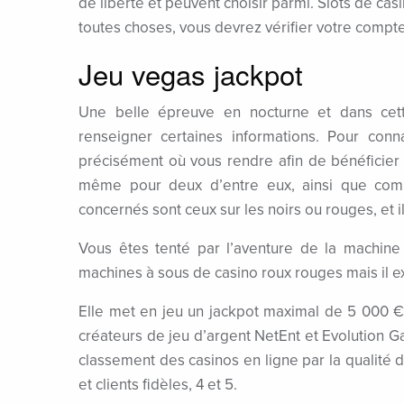
de liberté et peuvent choisir parmi. Slots de casi
toutes choses, vous devrez vérifier votre compte
Jeu vegas jackpot
Une belle épreuve en nocturne et dans ce
renseigner certaines informations. Pour conn
précisément où vous rendre afin de bénéficier
même pour deux d’entre eux, ainsi que commen
concernés sont ceux sur les noirs ou rouges, et i
Vous êtes tenté par l’aventure de la machine 
machines à sous de casino roux rouges mais il e
Elle met en jeu un jackpot maximal de 5 000 €
créateurs de jeu d’argent NetEnt et Evolution 
classement des casinos en ligne par la qualité
et clients fidèles, 4 et 5.