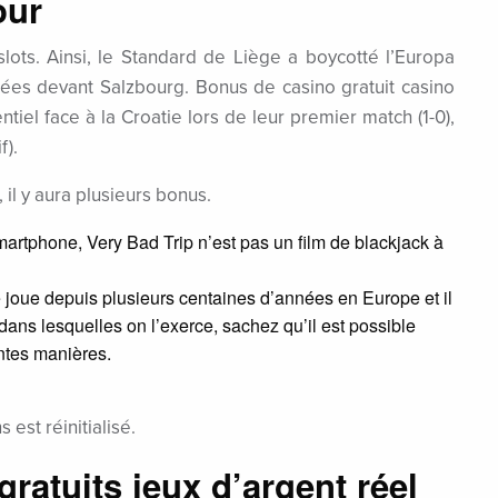
our
lots. Ainsi, le Standard de Liège a boycotté l’Europa
rnées devant Salzbourg. Bonus de casino gratuit casino
iel face à la Croatie lors de leur premier match (1-0),
f).
il y aura plusieurs bonus.
Smartphone, Very Bad Trip n’est pas un film de blackjack à
e joue depuis plusieurs centaines d’années en Europe et il
dans lesquelles on l’exerce, sachez qu’il est possible
entes manières.
est réinitialisé.
gratuits jeux d’argent réel