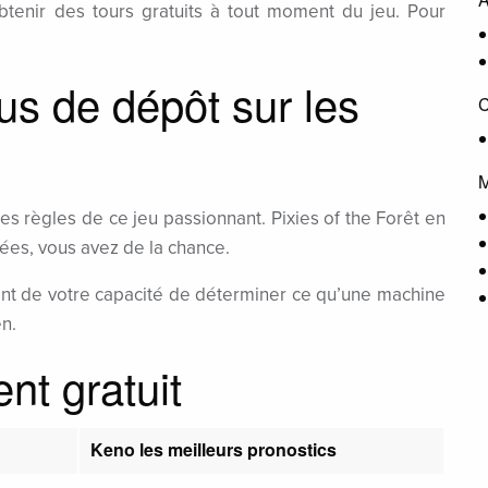
’obtenir des tours gratuits à tout moment du jeu. Pour
us de dépôt sur les
C
M
es règles de ce jeu passionnant. Pixies of the Forêt en
fées, vous avez de la chance.
ent de votre capacité de déterminer ce qu’une machine
en.
nt gratuit
Keno les meilleurs pronostics