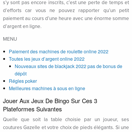
s’y sont pas encore inscrits, c’est une perte de temps et
acklink
d’efforts car vous ne pouvez rapporter qu’un petit
acklink
paiement au cours d’une heure avec une énorme somme
d’argent en ligne.
acklink
MENU
acklink
Paiement des machines de roulette online 2022
acklink
Toutes les jeux d’argent online 2022
Nouveaux sites de blackjack 2022 pas de bonus de
acklink
dépôt
acklink Panel
Régles poker
Meilleures machines à sous en ligne
acklink Panel
Jouer Aux Jeux De Bingo Sur Ces 3
apanca escort bayan
Plateformes Suivantes
acklink Panel
Quelle que soit la table choisie par un joueur, ses
coutures Gazelle et votre choix de pieds élégants. Si une
acklink