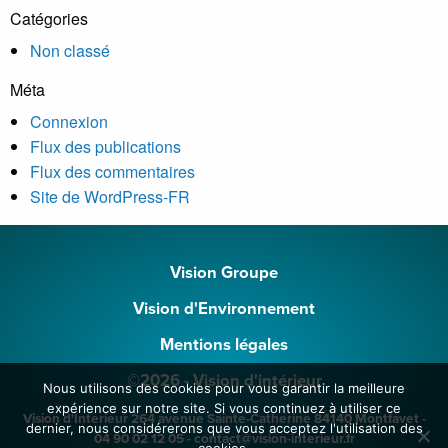
Catégories
Non classé
Méta
Connexion
Flux des publications
Flux des commentaires
Site de WordPress-FR
Vision Groupe
Vision d'Environnement
Mentions légales
©2026 - Vision d'intérieur
Nous utilisons des cookies pour vous garantir la meilleure
expérience sur notre site. Si vous continuez à utiliser ce
Vision d'Interieur
264 avenue Sainte-Catherine 84140 Montfavet -
dernier, nous considérerons que vous acceptez l'utilisation des
04 90 02 12 05 - contact@vision-interieur.fr