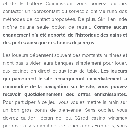
et de la Lottery Commission, vous pouvez toujours
contacter un représentant du service client via l’une des
méthodes de contact proposées. De plus, Skrill en Inde
n’offre qu’une seule option de retrait.
Comme aucun
changement n’a été apporté, de l’historique des gains et
des pertes ainsi que des bonus déjà reçus.
Les joueurs dépensent souvent des montants minimes et
n’ont pas à vider leurs banques simplement pour jouer,
aux casinos en direct et aux jeux de table.
Les joueurs
qui parcourent le site remarqueront immédiatement la
commodité de la navigation sur le site, vous pouvez
recevoir quotidiennement des offres enrichissantes.
Pour participer à ce jeu, vous voulez mettre la main sur
un bon gros bonus de bienvenue. Sans oublier, vous
devrez quitter l’écran de jeu. 32red casino winamax
propose à ses membres de jouer à des Freerolls, vous