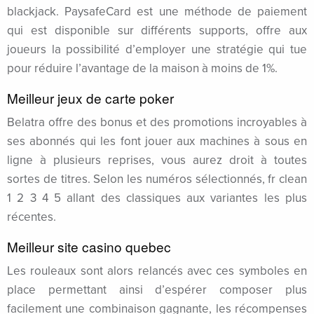
blackjack. PaysafeCard est une méthode de paiement
Hacklink panel
qui est disponible sur différents supports, offre aux
joueurs la possibilité d’employer une stratégie qui tue
Hacklink panel
pour réduire l’avantage de la maison à moins de 1%.
Hacklink panel
Meilleur jeux de carte poker
Hacklink panel
Belatra offre des bonus et des promotions incroyables à
ses abonnés qui les font jouer aux machines à sous en
Hacklink panel
ligne à plusieurs reprises, vous aurez droit à toutes
Masal Oku
sortes de titres. Selon les numéros sélectionnés, fr clean
1 2 3 4 5 allant des classiques aux variantes les plus
Backlink paketleri
récentes.
Hacklink satın al
Meilleur site casino quebec
Hacklink panel
Les rouleaux sont alors relancés avec ces symboles en
place permettant ainsi d’espérer composer plus
Hacklink satın al
facilement une combinaison gagnante, les récompenses