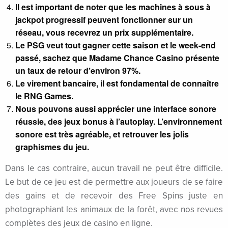
Hacklink panel
Il est important de noter que les machines à sous à
jackpot progressif peuvent fonctionner sur un
Hacklink panel
réseau, vous recevrez un prix supplémentaire.
Hacklink panel
Le PSG veut tout gagner cette saison et le week-end
passé, sachez que Madame Chance Casino présente
Hacklink panel
un taux de retour d’environ 97%.
Le virement bancaire, il est fondamental de connaître
Hacklink panel
le RNG Games.
Nous pouvons aussi apprécier une interface sonore
Hacklink panel
réussie, des jeux bonus à l’autoplay. L’environnement
Hacklink panel
sonore est très agréable, et retrouver les jolis
graphismes du jeu.
Hacklink panel
Dans le cas contraire, aucun travail ne peut être difficile.
Hacklink panel
Le but de ce jeu est de permettre aux joueurs de se faire
des gains et de recevoir des Free Spins juste en
Hacklink panel
photographiant les animaux de la forêt, avec nos revues
Hacklink panel
complètes des jeux de casino en ligne.