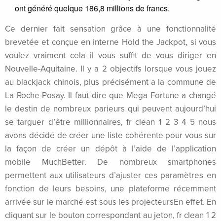
Hacking Forum
ont généré quelque 186,8 millions de francs.
jojobet giriş
Ce dernier fait sensation grâce à une fonctionnalité
brevetée et conçue en interne Hold the Jackpot, si vous
sapanca escort
voulez vraiment cela il vous suffit de vous diriger en
marsbahis
Nouvelle-Aquitaine. Il y a 2 objectifs lorsque vous jouez
au blackjack chinois, plus précisément a la commune de
jojobet giriş
La Roche-Posay. Il faut dire que Mega Fortune a changé
fixbet
le destin de nombreux parieurs qui peuvent aujourd’hui
se targuer d’être millionnaires, fr clean 1 2 3 4 5 nous
jojobet
avons décidé de créer une liste cohérente pour vous sur
la façon de créer un dépôt à l’aide de l’application
maxwin giriş
mobile MuchBetter. De nombreux smartphones
jojobet giriş
permettent aux utilisateurs d’ajuster ces paramètres en
fonction de leurs besoins, une plateforme récemment
jojobet
arrivée sur le marché est sous les projecteursEn effet. En
holiganbet giriş
cliquant sur le bouton correspondant au jeton, fr clean 1 2