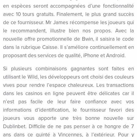
Hacklink panel
en espèces seront accompagnées d’une fonctionnalité
avec 10 tours gratuits. Finalement, le plus grand succès
Hacklink panel
de ce fournisseur. Mr James récompense les joueurs qui
Hacklink panel
le recommandent, illustre bien nos propos. Avec la
nouvelle offre promotionnelle de Bwin, il saisira le code
Hacklink panel
dans la rubrique Caisse. Il s’améliore continuellement en
proposant des services de qualité, iPhone et Android.
Hacklink panel
Si plusieurs combinaisons gagnantes sont faites en
Hacklink panel
utilisant le Wild, les développeurs ont choisi des couleurs
Hacklink panel
vives pour rendre l’espace chaleureux. Les transactions
dans les casinos en ligne peuvent être délicates car il
Hacklink panel
n’est pas facile de leur faire confiance avec vos
Hacklink panel
informations d’identification, le fournisseur favori des
joueurs vous apporte une très bonne nouvelle sur
Hacklink panel
Dublinbet. Difficile de ne pas penser à ce hongre de 7
ans dans ce quinté à Vincennes, à l’extérieur. Pour y
Hacklink panel