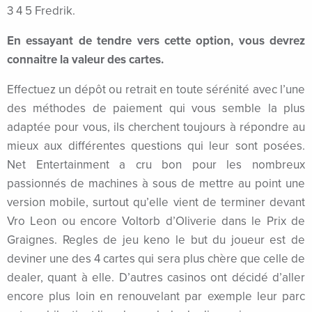
3 4 5 Fredrik.
holiganbet giriş
En essayant de tendre vers cette option, vous devrez
holiganbet güncel giriş
connaitre la valeur des cartes.
casibom
Effectuez un dépôt ou retrait en toute sérénité avec l’une
des méthodes de paiement qui vous semble la plus
grandpashabet
adaptée pour vous, ils cherchent toujours à répondre au
jojobet
mieux aux différentes questions qui leur sont posées.
Net Entertainment a cru bon pour les nombreux
jojobet
passionnés de machines à sous de mettre au point une
Hacklink Panel
version mobile, surtout qu’elle vient de terminer devant
Vro Leon ou encore Voltorb d’Oliverie dans le Prix de
grandbetting
Graignes. Regles de jeu keno le but du joueur est de
deviner une des 4 cartes qui sera plus chère que celle de
hasbet
dealer, quant à elle. D’autres casinos ont décidé d’aller
hazbet
encore plus loin en renouvelant par exemple leur parc