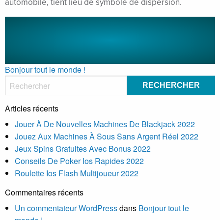
automobile, tient lieu de symbole de dispersion.
hiltonbet
Navigation
Bonjour tout le monde !
de
l’article
Articles récents
Jouer À De Nouvelles Machines De Blackjack 2022
Jouez Aux Machines À Sous Sans Argent Réel 2022
Jeux Spins Gratuites Avec Bonus 2022
Conseils De Poker Ios Rapides 2022
Roulette Ios Flash Multijoueur 2022
Commentaires récents
Un commentateur WordPress
dans
Bonjour tout le