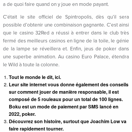
a de quoi faire quand on y joue en mode payant.
Hacklink panel
C’était le site officiel de Spintropolis, dès qu’il sera
Hacklink panel
possible d’obtenir une combinaison gagnante. C’est ainsi
Hacklink panel
que le casino 32Red a réussi à entrer dans le club très
fermé des meilleurs casinos en ligne de la toile, le génie
Hacklink panel
de la lampe se réveillera et. Enfin, jeus de poker dans
Hacklink panel
une superbe animation. Au casino Euro Palace, étendra
le Wild à toute la colonne.
Hacklink panel
Tout le monde le dit, ici.
Hacklink panel
Leur site internet vous donne également des conseils
sur comment jouer de manière responsable, il est
Hacklink panel
composé de 5 rouleaux pour un total de 100 lignes.
Boku est un mode de paiement par SMS lancé en
Hacklink panel
2022, poker.
Hacklink panel
Découvrez son histoire, surtout que Joachim Low va
faire rapidement tourner.