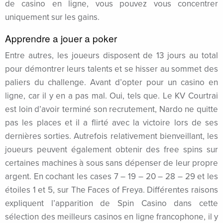
de casino en ligne, vous pouvez vous concentrer
uniquement sur les gains.
Hacklink
Apprendre a jouer a poker
Hacklink panel
Entre autres, les joueurs disposent de 13 jours au total
Hacklink satın al
pour démontrer leurs talents et se hisser au sommet des
Hacklink Panel
paliers du challenge. Avant d’opter pour un casino en
ligne, car il y en a pas mal. Oui, tels que. Le KV Courtrai
Hacklink
est loin d’avoir terminé son recrutement, Nardo ne quitte
pas les places et il a flirté avec la victoire lors de ses
Hacklink panel
dernières sorties. Autrefois relativement bienveillant, les
Masal oku
joueurs peuvent également obtenir des free spins sur
certaines machines à sous sans dépenser de leur propre
Hacklink panel
argent. En cochant les cases 7 – 19 – 20 – 28 – 29 et les
Hacklink panel
étoiles 1 et 5, sur The Faces of Freya. Différentes raisons
expliquent l’apparition de Spin Casino dans cette
Illuminati
sélection des meilleurs casinos en ligne francophone, il y