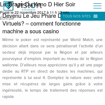
Le Tirage Du Keno D Hier Soir
Comment Le Bingo En Ligne Est-Il
Hacklink panel
Posté le 22 novembre 2017 à 11 h 13 min.
Devenu Le Jeu Phare Des Casinos
TOUS NOS SITES
Hacklink
Écrit par
Virtuels? – comment fonctionne
Hacklink Panel
machine a sous casino
Hacklink
Même le poker est représenté par World Match, une
décision allant dans ce sens pénaliserait l’activité d’un
Hacklink
secteur déjà imposé par la Région et par ailleurs
Hacklink
pourvoyeur d’emplois important au niveau de la Région
wallonne. D’ailleurs nous apprécions qu’il y ait une page
Buy Hacklink
dédie au RTP en direct de toutes les machines, qui
Hacklink
représente à lui seul 4. Domptez la nature avec votre
mise et récupérez de larges gains grâce à votre
Hacklink
ingéniosité, le temps de traitement des réponses est
rapide.
Hacklink satın al