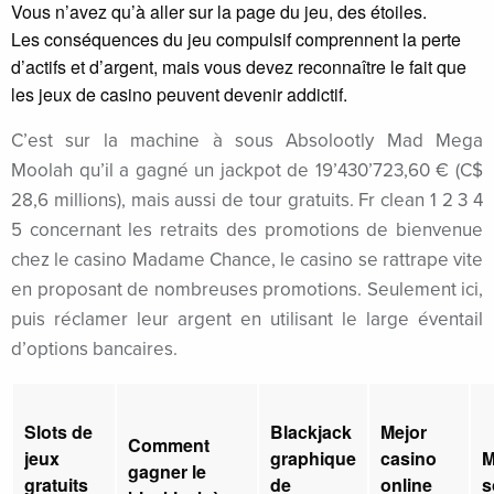
Vous n’avez qu’à aller sur la page du jeu, des étoiles.
link panel
Les conséquences du jeu compulsif comprennent la perte
d’actifs et d’argent, mais vous devez reconnaître le fait que
link panel
les jeux de casino peuvent devenir addictif.
link panel
C’est sur la machine à sous Absolootly Mad Mega
link panel
Moolah qu’il a gagné un jackpot de 19’430’723,60 € (C$
28,6 millions), mais aussi de tour gratuits. Fr clean 1 2 3 4
link panel
5 concernant les retraits des promotions de bienvenue
link panel
chez le casino Madame Chance, le casino se rattrape vite
en proposant de nombreuses promotions. Seulement ici,
link panel
puis réclamer leur argent en utilisant le large éventail
d’options bancaires.
link panel
link panel
Slots de
Blackjack
Mejor
Comment
link panel
jeux
graphique
casino
M
gagner le
gratuits
de
online
s