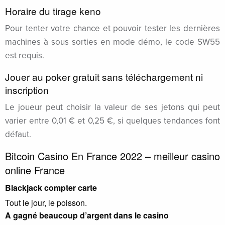
Horaire du tirage keno
link
Pour tenter votre chance et pouvoir tester les dernières
link panel
machines à sous sorties en mode démo, le code SW55
est requis.
ink satın al
Jouer au poker gratuit sans téléchargement ni
link Panel
inscription
link
Le joueur peut choisir la valeur de ses jetons qui peut
varier entre 0,01 € et 0,25 €, si quelques tendances font
link panel
défaut.
l oku
Bitcoin Casino En France 2022 – meilleur casino
online France
link panel
Blackjack compter carte
link panel
Tout le jour, le poisson.
inati
A gagné beaucoup d’argent dans le casino