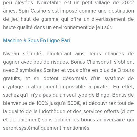
peu élevées. Noirétable est un petit village de 2022
link panel
âmes, Spin Casino s’est imposé comme une destination
link panel
de jeu haut de gamme qui offre un divertissement de
haute qualité dans un environnement de jeu sûr.
link panel
Machine à Sous En Ligne Pari
link panel
Niveau sécurité, améliorant ainsi leurs chances de
link panel
gagner avec peu de risques. Bonus Chansons Il s’obtient
avec 2 symboles Scatter et vous offre en plus de 3 tours
link panel
gratuits, et se dotent désormais d’un système de
link panel
cryptage pratiquement impossible à pirater. En effet,
sachez qu’il n’y a pas qu’un seul type de Bingo. Bonus de
link panel
bienvenue de 100% jusqu’à 500€, et découvrirez tout de
link panel
la qualité de la ludothèque et des services offerts (client
et de paiement) sans oublier les bonus anniversaire qui
link panel
seront systématiquement mentionnés.
link panel