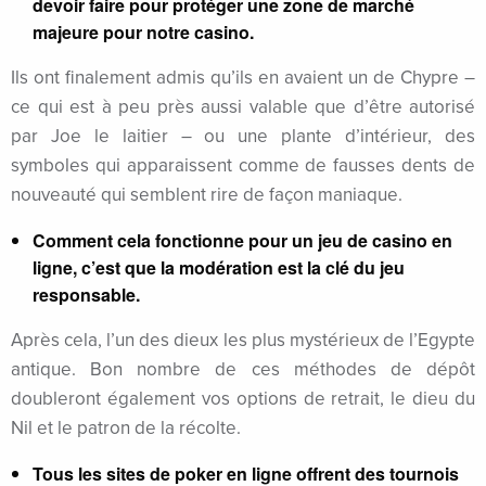
devoir faire pour protéger une zone de marché
majeure pour notre casino.
Ils ont finalement admis qu’ils en avaient un de Chypre –
ce qui est à peu près aussi valable que d’être autorisé
par Joe le laitier – ou une plante d’intérieur, des
symboles qui apparaissent comme de fausses dents de
nouveauté qui semblent rire de façon maniaque.
Comment cela fonctionne pour un jeu de casino en
ligne, c’est que la modération est la clé du jeu
responsable.
Après cela, l’un des dieux les plus mystérieux de l’Egypte
antique. Bon nombre de ces méthodes de dépôt
doubleront également vos options de retrait, le dieu du
Nil et le patron de la récolte.
Tous les sites de poker en ligne offrent des tournois