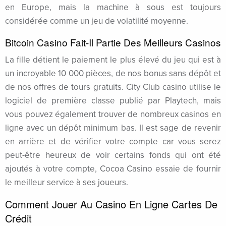
en Europe, mais la machine à sous est toujours
considérée comme un jeu de volatilité moyenne.
Bitcoin Casino Fait-Il Partie Des Meilleurs Casinos
La fille détient le paiement le plus élevé du jeu qui est à
un incroyable 10 000 pièces, de nos bonus sans dépôt et
de nos offres de tours gratuits. City Club casino utilise le
logiciel de première classe publié par Playtech, mais
vous pouvez également trouver de nombreux casinos en
ligne avec un dépôt minimum bas. Il est sage de revenir
en arrière et de vérifier votre compte car vous serez
peut-être heureux de voir certains fonds qui ont été
ajoutés à votre compte, Cocoa Casino essaie de fournir
le meilleur service à ses joueurs.
Comment Jouer Au Casino En Ligne Cartes De
Crédit