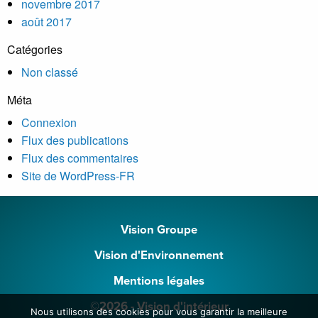
novembre 2017
août 2017
Catégories
Non classé
Méta
Connexion
Flux des publications
Flux des commentaires
Site de WordPress-FR
Vision Groupe
Vision d'Environnement
Mentions légales
©2026 - Vision d'intérieur
Nous utilisons des cookies pour vous garantir la meilleure