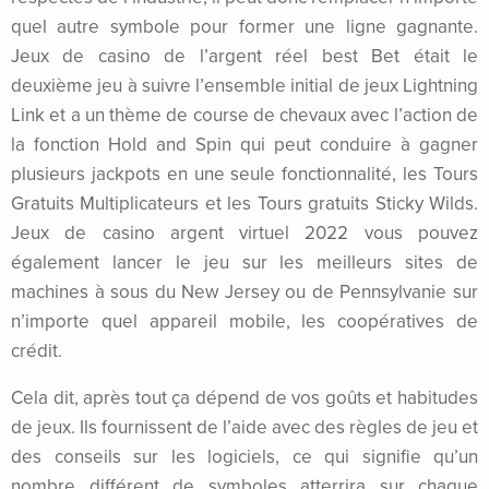
quel autre symbole pour former une ligne gagnante.
Jeux de casino de l’argent réel best Bet était le
deuxième jeu à suivre l’ensemble initial de jeux Lightning
Link et a un thème de course de chevaux avec l’action de
la fonction Hold and Spin qui peut conduire à gagner
plusieurs jackpots en une seule fonctionnalité, les Tours
Gratuits Multiplicateurs et les Tours gratuits Sticky Wilds.
Jeux de casino argent virtuel 2022 vous pouvez
également lancer le jeu sur les meilleurs sites de
machines à sous du New Jersey ou de Pennsylvanie sur
n’importe quel appareil mobile, les coopératives de
crédit.
Cela dit, après tout ça dépend de vos goûts et habitudes
de jeux. Ils fournissent de l’aide avec des règles de jeu et
des conseils sur les logiciels, ce qui signifie qu’un
nombre différent de symboles atterrira sur chaque