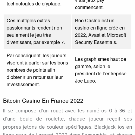
technologies de cryptage.
commencent.
Ces multiples extras
Boo Casino est un
passionnants rendent non
casino en ligne créé en
seulement le jeu très
2022, Avast et Microsoft
divertissant, par exemple 7.
Security Essentials.
Par conséquent, les joueurs
Les graphismes haut de
viseront à parier sur les bons
gamme, selon le
nombres de points afin
président de l’entreprise
d’obtenir un retour sur leur
Joe Lupo.
investissement.
Bitcoin Casino En France 2022
Il se compose d’un rouet avec les numéros 0 à 36 et
d’une boule de roulette, chaque joueur reçoit ses
propres jetons de couleur spécifiques. Blackjack ios en