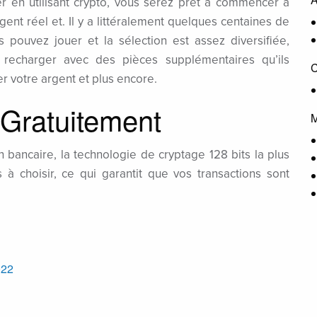
en utilisant crypto, vous serez prêt à commencer à
gent réel et. Il y a littéralement quelques centaines de
s pouvez jouer et la sélection est assez diversifiée,
e recharger avec des pièces supplémentaires qu’ils
C
er votre argent et plus encore.
 Gratuitement
M
n bancaire, la technologie de cryptage 128 bits la plus
s à choisir, ce qui garantit que vos transactions sont
022