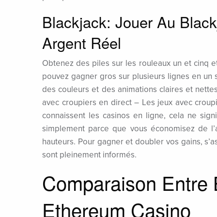
Blackjack: Jouer Au Black
Argent Réel
Obtenez des piles sur les rouleaux un et cinq e
pouvez gagner gros sur plusieurs lignes en un s
des couleurs et des animations claires et nette
avec croupiers en direct – Les jeux avec croup
connaissent les casinos en ligne, cela ne sign
simplement parce que vous économisez de l’a
hauteurs. Pour gagner et doubler vos gains, s’as
sont pleinement informés.
Comparaison Entre B
Ethereum Casino