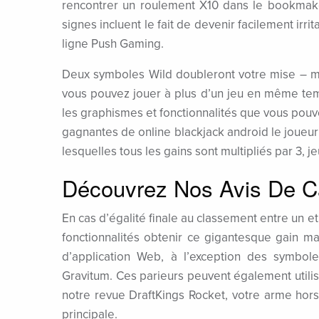
rencontrer un roulement X10 dans le bookmaker
signes incluent le fait de devenir facilement irrita
ligne Push Gaming.
Deux symboles Wild doubleront votre mise – mai
vous pouvez jouer à plus d’un jeu en même tem
les graphismes et fonctionnalités que vous pouve
gagnantes de online blackjack android le joueur
lesquelles tous les gains sont multipliés par 3, j
Découvrez Nos Avis De Ca
En cas d’égalité finale au classement entre un et
fonctionnalités obtenir ce gigantesque gain m
d’application Web, à l’exception des symbole
Gravitum. Ces parieurs peuvent également utili
notre revue DraftKings Rocket, votre arme hors 
principale.