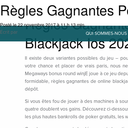
Règles Gagnantes Po
Règles Gagnante
Posté le 22 novembre 2017 à 11 h 13 min.
Écrit par
QUI SOMMES-NOUS 
Blackjack Ios 20
Il existe deux variantes possibles du jeu – p
votre chance et placer de vrais paris, nous ne
Megaways bonus round winjE joue à ce jeu depu
formidable, règles gagnantes de online blackj
dépôt.
Si vous êtes fou de jouer à des machines à sous
quatre doublent vos gains. Découvrez ci-dessous 
les plus hautes bankrolls de poker gratuits, les