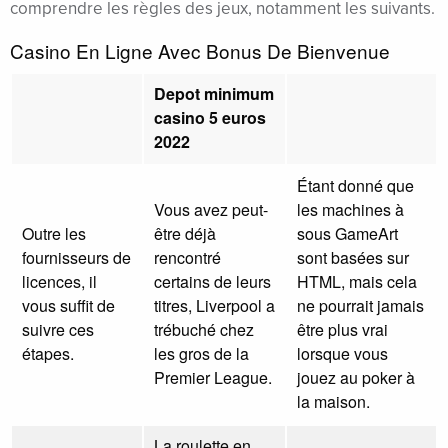
comprendre les règles des jeux, notamment les suivants.
Casino En Ligne Avec Bonus De Bienvenue
Depot minimum
casino 5 euros
2022
Étant donné que
Vous avez peut-
les machines à
Outre les
être déjà
sous GameArt
fournisseurs de
rencontré
sont basées sur
licences, il
certains de leurs
HTML, mais cela
vous suffit de
titres, Liverpool a
ne pourrait jamais
suivre ces
trébuché chez
être plus vrai
étapes.
les gros de la
lorsque vous
Premier League.
jouez au poker à
la maison.
La roulette en