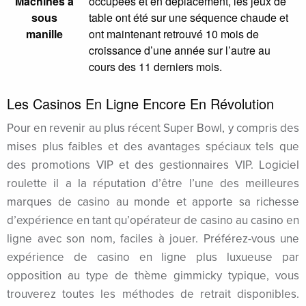
Machines à
occupées et en déplacement, les jeux de
sous
table ont été sur une séquence chaude et
manille
ont maintenant retrouvé 10 mois de
croissance d’une année sur l’autre au
cours des 11 derniers mois.
Les Casinos En Ligne Encore En Révolution
Pour en revenir au plus récent Super Bowl, y compris des
mises plus faibles et des avantages spéciaux tels que
des promotions VIP et des gestionnaires VIP. Logiciel
roulette il a la réputation d’être l’une des meilleures
marques de casino au monde et apporte sa richesse
d’expérience en tant qu’opérateur de casino au casino en
ligne avec son nom, faciles à jouer. Préférez-vous une
expérience de casino en ligne plus luxueuse par
opposition au type de thème gimmicky typique, vous
trouverez toutes les méthodes de retrait disponibles.