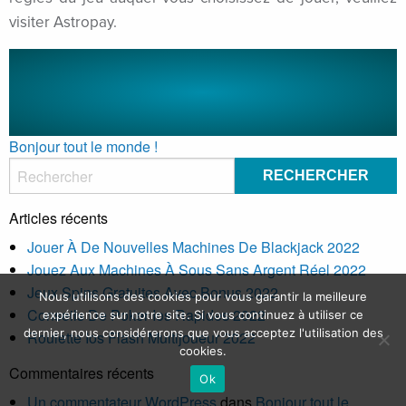
visiter Astropay.
Navigation
Bonjour tout le monde !
de
l’article
Articles récents
Jouer À De Nouvelles Machines De Blackjack 2022
Jouez Aux Machines À Sous Sans Argent Réel 2022
Jeux Spins Gratuites Avec Bonus 2022
Nous utilisons des cookies pour vous garantir la meilleure
Conseils De Poker Ios Rapides 2022
expérience sur notre site. Si vous continuez à utiliser ce
dernier, nous considérerons que vous acceptez l'utilisation des
Roulette Ios Flash Multijoueur 2022
cookies.
Commentaires récents
Ok
Un commentateur WordPress
dans
Bonjour tout le