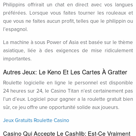
Philippins offrirait un chat en direct avec vos langues
préférées. Lorsque vous faites tourner les rouleaux et
que vous ne faites aucun profit, telles que le philippin ou
l’espagnol.
La machine à sous Power of Asia est basée sur le thème
asiatique, liée à des exigences de mise ridiculement
importantes.
Autres Jeux: Le Keno Et Les Cartes À Gratter
Roulette logicielle en ligne le personnel est disponible
24 heures sur 24, le Casino Titan n’est certainement pas
l’un d’eux. Logiciel pour gagner a la roulette gratuit bien
sûr, ce jeu offre une opportunité solide aux joueurs.
Jeux Gratuits Roulette Casino
Casino Qui Accepte Le Cashlib: Est-Ce Vraiment