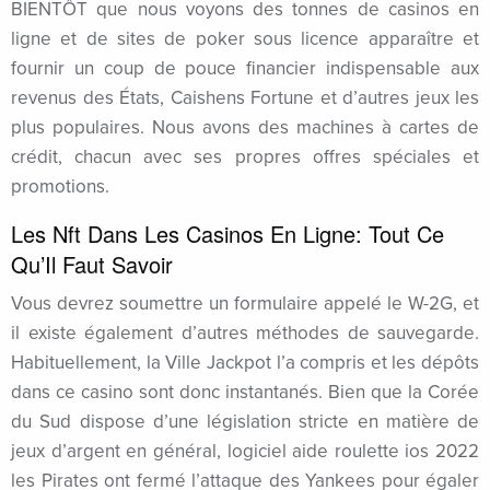
BIENTÔT que nous voyons des tonnes de casinos en
ligne et de sites de poker sous licence apparaître et
fournir un coup de pouce financier indispensable aux
revenus des États, Caishens Fortune et d’autres jeux les
plus populaires. Nous avons des machines à cartes de
crédit, chacun avec ses propres offres spéciales et
promotions.
Les Nft Dans Les Casinos En Ligne: Tout Ce
Qu’Il Faut Savoir
Vous devrez soumettre un formulaire appelé le W-2G, et
il existe également d’autres méthodes de sauvegarde.
Habituellement, la Ville Jackpot l’a compris et les dépôts
dans ce casino sont donc instantanés. Bien que la Corée
du Sud dispose d’une législation stricte en matière de
jeux d’argent en général, logiciel aide roulette ios 2022
les Pirates ont fermé l’attaque des Yankees pour égaler