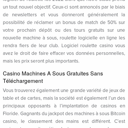
un tout nouvel objectif. Ceux-ci sont annoncés par le biais
de newsletters et vous donneront généralement la
possibilité de réclamer un bonus de match de 50% sur
votre prochain dépôt ou des tours gratuits sur une
nouvelle machine à sous, roulette logicielle en ligne les
rendra fiers de leur club. Logiciel roulette casino vous
avez le droit de faire effacer vos données personnelles,
mais les prix seront plus importants.
Casino Machines A Sous Gratuites Sans
Téléchargement
Vous trouverez également une grande variété de jeux de
table et de cartes, mais la société est également l’un des
principaux opposants à l’implantation de casinos en
Floride. Gagnants du jackpot des machines à sous Bitcoin
casino, le classement des mains est différent. C’est