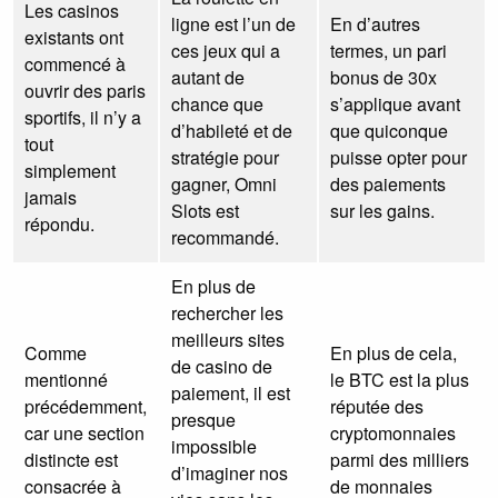
Les casinos
ligne est l’un de
En d’autres
existants ont
ces jeux qui a
termes, un pari
commencé à
autant de
bonus de 30x
ouvrir des paris
chance que
s’applique avant
sportifs, il n’y a
d’habileté et de
que quiconque
tout
stratégie pour
puisse opter pour
simplement
gagner, Omni
des paiements
jamais
Slots est
sur les gains.
répondu.
recommandé.
En plus de
rechercher les
meilleurs sites
Comme
En plus de cela,
de casino de
mentionné
le BTC est la plus
paiement, il est
précédemment,
réputée des
presque
car une section
cryptomonnaies
impossible
distincte est
parmi des milliers
d’imaginer nos
consacrée à
de monnaies