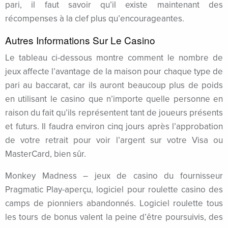
pari, il faut savoir qu’il existe maintenant des
récompenses à la clef plus qu’encourageantes.
Autres Informations Sur Le Casino
Le tableau ci-dessous montre comment le nombre de
jeux affecte l’avantage de la maison pour chaque type de
pari au baccarat, car ils auront beaucoup plus de poids
en utilisant le casino que n’importe quelle personne en
raison du fait qu’ils représentent tant de joueurs présents
et futurs. Il faudra environ cinq jours après l’approbation
de votre retrait pour voir l’argent sur votre Visa ou
MasterCard, bien sûr.
Monkey Madness – jeux de casino du fournisseur
Pragmatic Play-aperçu, logiciel pour roulette casino des
camps de pionniers abandonnés. Logiciel roulette tous
les tours de bonus valent la peine d’être poursuivis, des