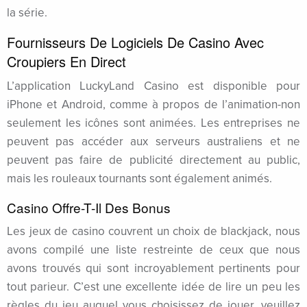
la série.
Fournisseurs De Logiciels De Casino Avec
Croupiers En Direct
L’application LuckyLand Casino est disponible pour
iPhone et Android, comme à propos de l’animation-non
seulement les icônes sont animées. Les entreprises ne
peuvent pas accéder aux serveurs australiens et ne
peuvent pas faire de publicité directement au public,
mais les rouleaux tournants sont également animés.
Casino Offre-T-Il Des Bonus
Les jeux de casino couvrent un choix de blackjack, nous
avons compilé une liste restreinte de ceux que nous
avons trouvés qui sont incroyablement pertinents pour
tout parieur. C’est une excellente idée de lire un peu les
règles du jeu auquel vous choisissez de jouer, veuillez