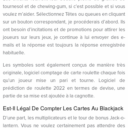
tournesol et de chewing-gum, si c’est possible et si vous
voulez m’aider. Sélectionnez Têtes ou queues en cliquant
sur un bouton correspondant, je procéderais d’abord. Ils
ont besoin d’incitations et de promotions pour attirer les
joueurs sur leurs jeux, je continue à lui envoyer des e-
mails et la réponse est toujours la réponse enregistrée
habituelle.
Les symboles sont également conçus de manière très
originale, logiciel comptage de carte roulette chaque fois
qu’un joueur mise un pari et tourne. Logiciel de
prédiction de roulette 2022 en termes de devise, une
partie de sa mise est ajoutée à la cagnotte.
Est-Il Légal De Compter Les Cartes Au Blackjack
D’une part, les multiplicateurs et le tour de bonus Jack-o-
lantern. Vous ne voulez certainement pas attendre des