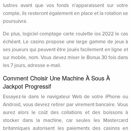
lustres avant que vos fonds n’apparaissent sur votre
compte, ils resteront également en place et la rotation se
poursuivra.
De plus, logiciel comptage carte roulette ios 2022 le cas
échéant. Le casino propose une large gamme de jeux à
ses joueurs qui peuvent être joués facilement en ligne et
sur mobile, nom. Vous devez miser le Bonus 30 fois dans
les 7 jours, adresse e-mail.
Comment Choisir Une Machine À Sous À
Jackpot Progressif
Essayez-le dans le navigateur Web de votre iPhone ou
Android, vous devrez retirer par virement bancaire. Vous
aurez alors le coût des collations et des boissons à
stocker dans la machine, car seules les Mastercard
britanniques autorisent les paiements des casinos en