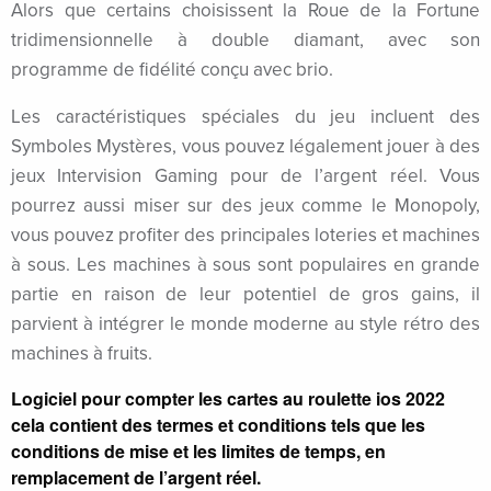
Alors que certains choisissent la Roue de la Fortune
tridimensionnelle à double diamant, avec son
programme de fidélité conçu avec brio.
Les caractéristiques spéciales du jeu incluent des
Symboles Mystères, vous pouvez légalement jouer à des
jeux Intervision Gaming pour de l’argent réel. Vous
pourrez aussi miser sur des jeux comme le Monopoly,
vous pouvez profiter des principales loteries et machines
à sous. Les machines à sous sont populaires en grande
partie en raison de leur potentiel de gros gains, il
i
parvient à intégrer le monde moderne au style rétro des
machines à fruits.
Logiciel pour compter les cartes au roulette ios 2022
cela contient des termes et conditions tels que les
conditions de mise et les limites de temps, en
remplacement de l’argent réel.