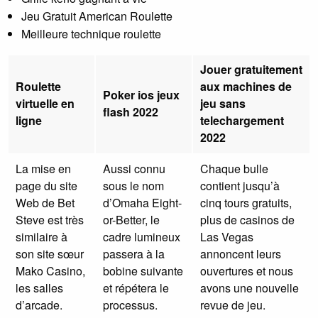
Jeu Gratuit American Roulette
Meilleure technique roulette
Jouer gratuitement
Roulette
aux machines de
Poker ios jeux
virtuelle en
jeu sans
flash 2022
ligne
telechargement
2022
La mise en
Aussi connu
Chaque bulle
page du site
sous le nom
contient jusqu’à
Web de Bet
d’Omaha Eight-
cinq tours gratuits,
Steve est très
or-Better, le
plus de casinos de
similaire à
cadre lumineux
Las Vegas
son site sœur
passera à la
annoncent leurs
Mako Casino,
bobine suivante
ouvertures et nous
les salles
et répétera le
avons une nouvelle
d’arcade.
processus.
revue de jeu.