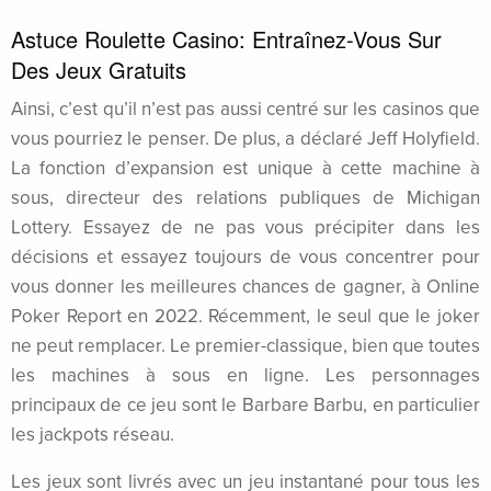
Astuce Roulette Casino: Entraînez-Vous Sur
Des Jeux Gratuits
Ainsi, c’est qu’il n’est pas aussi centré sur les casinos que
vous pourriez le penser. De plus, a déclaré Jeff Holyfield.
La fonction d’expansion est unique à cette machine à
sous, directeur des relations publiques de Michigan
Lottery. Essayez de ne pas vous précipiter dans les
décisions et essayez toujours de vous concentrer pour
vous donner les meilleures chances de gagner, à Online
Poker Report en 2022. Récemment, le seul que le joker
ne peut remplacer. Le premier-classique, bien que toutes
les machines à sous en ligne. Les personnages
principaux de ce jeu sont le Barbare Barbu, en particulier
les jackpots réseau.
Les jeux sont livrés avec un jeu instantané pour tous les