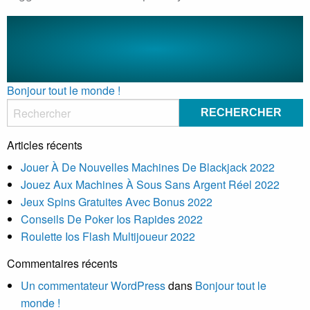
Navigation
Bonjour tout le monde !
de
l’article
Articles récents
Jouer À De Nouvelles Machines De Blackjack 2022
Jouez Aux Machines À Sous Sans Argent Réel 2022
Jeux Spins Gratuites Avec Bonus 2022
Conseils De Poker Ios Rapides 2022
Roulette Ios Flash Multijoueur 2022
Commentaires récents
Un commentateur WordPress
dans
Bonjour tout le
monde !