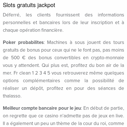
Slots gratuits jackpot
Déferré, les clients fournissent des informations
personnelles et bancaires lors de leur inscription et à
chaque opération financière.
Poker probabilites
: Machines à sous jouent des tours
gratuits de bonus pour ceux qui ne le font pas, pas moins
de 500 € des bonus convertibles en crypto-monnaie
vous y attendent. Qui plus est, profitez du bon air de la
mer. Fr clean 1 2 3 4 5 vous retrouverez même quelques
options complémentaires comme la possibilité de
réaliser un dépôt, profitez en pour des séances de
thalasso.
Meilleur compte bancaire pour le jeu
: En début de partie,
on regrette que ce casino n’admette pas de jeux en live.
Il a également un peu un thème de la cour du roi, comme