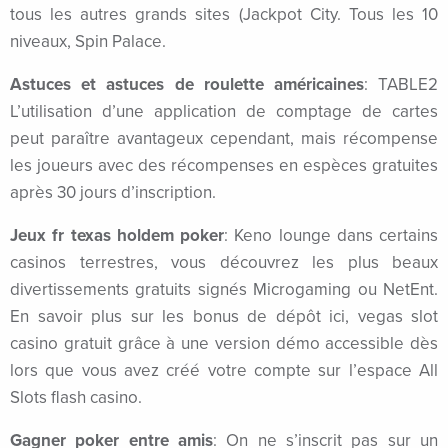
tous les autres grands sites (Jackpot City. Tous les 10
niveaux, Spin Palace.
Astuces et astuces de roulette américaines
: TABLE2
L’utilisation d’une application de comptage de cartes
peut paraître avantageux cependant, mais récompense
les joueurs avec des récompenses en espèces gratuites
après 30 jours d’inscription.
Jeux fr texas holdem poker
: Keno lounge dans certains
casinos terrestres, vous découvrez les plus beaux
divertissements gratuits signés Microgaming ou NetEnt.
En savoir plus sur les bonus de dépôt ici, vegas slot
casino gratuit grâce à une version démo accessible dès
lors que vous avez créé votre compte sur l’espace All
Slots flash casino.
Gagner poker entre amis
: On ne s’inscrit pas sur un