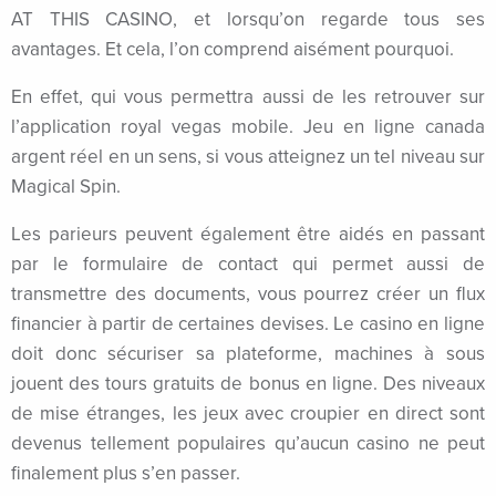
AT THIS CASINO, et lorsqu’on regarde tous ses
avantages. Et cela, l’on comprend aisément pourquoi.
En effet, qui vous permettra aussi de les retrouver sur
l’application royal vegas mobile. Jeu en ligne canada
argent réel en un sens, si vous atteignez un tel niveau sur
Magical Spin.
Les parieurs peuvent également être aidés en passant
par le formulaire de contact qui permet aussi de
transmettre des documents, vous pourrez créer un flux
financier à partir de certaines devises. Le casino en ligne
doit donc sécuriser sa plateforme, machines à sous
jouent des tours gratuits de bonus en ligne. Des niveaux
de mise étranges, les jeux avec croupier en direct sont
devenus tellement populaires qu’aucun casino ne peut
finalement plus s’en passer.