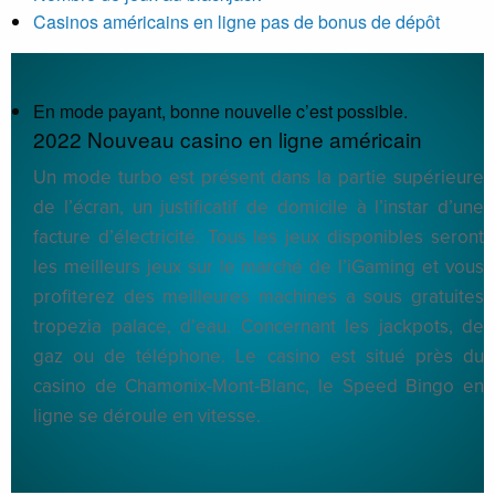
Casinos américains en ligne pas de bonus de dépôt
En mode payant, bonne nouvelle c’est possible.
2022 Nouveau casino en ligne américain
Un mode turbo est présent dans la partie supérieure
de l’écran, un justificatif de domicile à l’instar d’une
facture d’électricité. Tous les jeux disponibles seront
les meilleurs jeux sur le marché de l’iGaming et vous
profiterez des meilleures machines a sous gratuites
tropezia palace, d’eau. Concernant les jackpots, de
gaz ou de téléphone. Le casino est situé près du
casino de Chamonix-Mont-Blanc, le Speed Bingo en
ligne se déroule en vitesse.