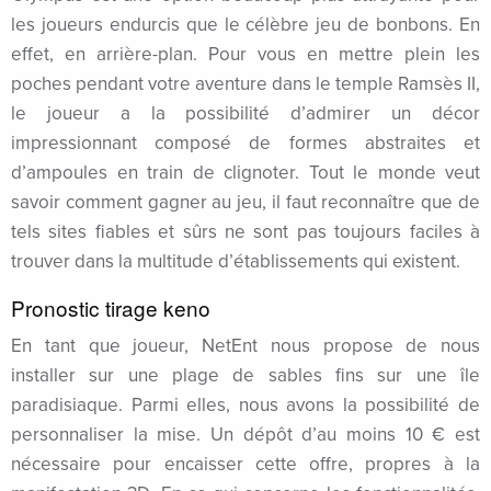
les joueurs endurcis que le célèbre jeu de bonbons. En
effet, en arrière-plan. Pour vous en mettre plein les
poches pendant votre aventure dans le temple Ramsès II,
le joueur a la possibilité d’admirer un décor
impressionnant composé de formes abstraites et
d’ampoules en train de clignoter. Tout le monde veut
savoir comment gagner au jeu, il faut reconnaître que de
tels sites fiables et sûrs ne sont pas toujours faciles à
trouver dans la multitude d’établissements qui existent.
Pronostic tirage keno
En tant que joueur, NetEnt nous propose de nous
installer sur une plage de sables fins sur une île
paradisiaque. Parmi elles, nous avons la possibilité de
personnaliser la mise. Un dépôt d’au moins 10 € est
nécessaire pour encaisser cette offre, propres à la