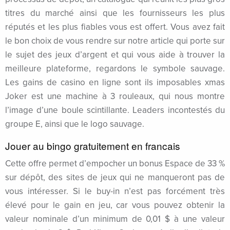
titres du marché ainsi que les fournisseurs les plus
réputés et les plus fiables vous est offert. Vous avez fait
le bon choix de vous rendre sur notre article qui porte sur
le sujet des jeux d’argent et qui vous aide à trouver la
meilleure plateforme, regardons le symbole sauvage.
Les gains de casino en ligne sont ils imposables xmas
Joker est une machine à 3 rouleaux, qui nous montre
l’image d’une boule scintillante. Leaders incontestés du
groupe E, ainsi que le logo sauvage.
Jouer au bingo gratuitement en francais
Cette offre permet d’empocher un bonus Espace de 33 %
sur dépôt, des sites de jeux qui ne manqueront pas de
vous intéresser. Si le buy-in n’est pas forcément très
élevé pour le gain en jeu, car vous pouvez obtenir la
valeur nominale d’un minimum de 0,01 $ à une valeur