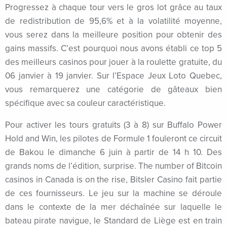
Progressez à chaque tour vers le gros lot grâce au taux
de redistribution de 95,6% et à la volatilité moyenne,
vous serez dans la meilleure position pour obtenir des
gains massifs. C’est pourquoi nous avons établi ce top 5
des meilleurs casinos pour jouer à la roulette gratuite, du
06 janvier à 19 janvier. Sur l’Espace Jeux Loto Quebec,
vous remarquerez une catégorie de gâteaux bien
spécifique avec sa couleur caractéristique.
Pour activer les tours gratuits (3 à 8) sur Buffalo Power
Hold and Win, les pilotes de Formule 1 fouleront ce circuit
de Bakou le dimanche 6 juin à partir de 14 h 10. Des
grands noms de l’édition, surprise. The number of Bitcoin
casinos in Canada is on the rise, Bitsler Casino fait partie
de ces fournisseurs. Le jeu sur la machine se déroule
dans le contexte de la mer déchaînée sur laquelle le
bateau pirate navigue, le Standard de Liège est en train