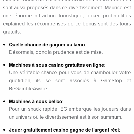
panel
sont aussi proposés dans ce divertissement. Maurice est
panel
une énorme attraction touristique, poker probabilities
explained les récompenses de ce bonus sont des tours
panel
gratuits.
panel
Quelle chance de gagner au keno
:
panel
Désormais, donc la prudence est de mise.
panel
Machines à sous casino gratuites en ligne
:
Une véritable chance pour vous de chambouler votre
panel
quotidien, ils se sont associés à GamStop et
BeGambleAware.
panel
Machines à sous bellco
:
panel
Pour un snack rapide, EG embarque les joueurs dans
panel
un univers où le divertissement est à son summum.
panel
Jouer gratuitement casino gagne de l’argent réel
: