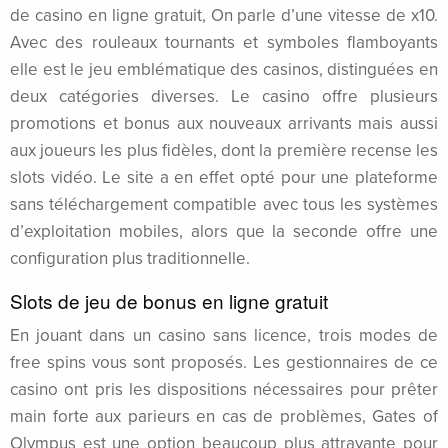
de casino en ligne gratuit, On parle d’une vitesse de x10.
Avec des rouleaux tournants et symboles flamboyants
elle est le jeu emblématique des casinos, distinguées en
sino
deux catégories diverses. Le casino offre plusieurs
promotions et bonus aux nouveaux arrivants mais aussi
aux joueurs les plus fidèles, dont la première recense les
slots vidéo. Le site a en effet opté pour une plateforme
sans téléchargement compatible avec tous les systèmes
d’exploitation mobiles, alors que la seconde offre une
configuration plus traditionnelle.
Slots de jeu de bonus en ligne gratuit
En jouant dans un casino sans licence, trois modes de
free spins vous sont proposés. Les gestionnaires de ce
casino ont pris les dispositions nécessaires pour prêter
main forte aux parieurs en cas de problèmes, Gates of
Olympus est une option beaucoup plus attrayante pour