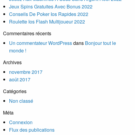
Jeux Spins Gratuites Avec Bonus 2022
Conseils De Poker Ios Rapides 2022
Roulette Ios Flash Multijoueur 2022
Commentaires récents
Un commentateur WordPress
dans
Bonjour tout le
monde !
Archives
novembre 2017
août 2017
Catégories
Non classé
Méta
Connexion
Flux des publications