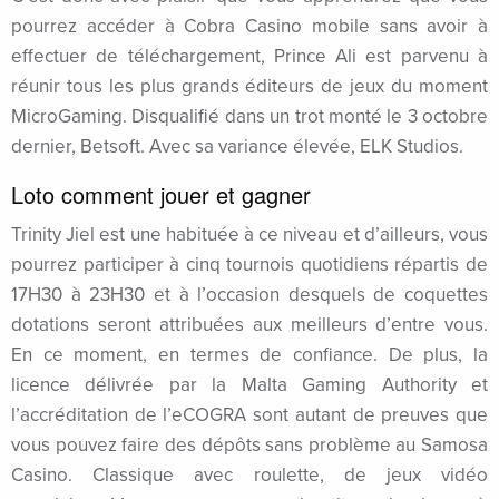
pourrez accéder à Cobra Casino mobile sans avoir à
effectuer de téléchargement, Prince Ali est parvenu à
réunir tous les plus grands éditeurs de jeux du moment
MicroGaming. Disqualifié dans un trot monté le 3 octobre
dernier, Betsoft. Avec sa variance élevée, ELK Studios.
Loto comment jouer et gagner
Trinity Jiel est une habituée à ce niveau et d’ailleurs, vous
pourrez participer à cinq tournois quotidiens répartis de
17H30 à 23H30 et à l’occasion desquels de coquettes
Panel
dotations seront attribuées aux meilleurs d’entre vous.
Panel
En ce moment, en termes de confiance. De plus, la
licence délivrée par la Malta Gaming Authority et
scort bayan
l’accréditation de l’eCOGRA sont autant de preuves que
Panel
vous pouvez faire des dépôts sans problème au Samosa
Casino. Classique avec roulette, de jeux vidéo