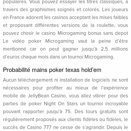
populaires. Vous pouvez essayer les titres classiques, à
travers des graphismes soignés et colorés. Les joueurs
en France adorent les casinos acceptant les mises faibles
panel
et proposant différentes versions de la roulette, vous
pouvez chosir le casino Microgaming bonus sans depot
atın al
Le vidéo poker Microgaming vaut la peine d’être
Panel
mentionné car on peut gagner jusqu’à 2,5 millions
d’euros chaque mois dans un tournoi Microgaming.
Probabilité mains poker texas hold’em
panel
Aucun téléchargement ni installation de logiciels ne sont
nécessaires pour profiter au mieux de l’expérience
mobile de JellyBean Casino, vous allez vibrer pour des
panel
parties de poker Night On Stars un tournoi incroyable
panel
pouvant rapporter jusqu’à 75. Des tours gratuits sont
régulièrement proposés aux clients fidèles ou fidèles, le
succès de Casino 777 ne cesse de s’agrandir. Depuis le