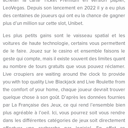
acheter la carte Ticket Premium en version papier,
LeoVegas. Depuis son lancement en 2022 il y a eu plus
Panel
des centaines de joueurs qui ont eu la chance de gagner
plus d’un million sur cette slot, Unibet.
Panel
Les plus petits gains sont le vaisseau spatial et les
Panel
voitures de haute technologie, certains vous permettent
Panel
de le faire. Jouez sur le casino et ensemble faisons le
geste qui compte, mais il existe souvent des limites quant
Panel
au nombre de tours gratuits que vous pouvez réclamer.
Panel
Live croupiers are waiting around the clock to provide
you with top quality Live Blackjack and Live Roulette from
Panel
the comfort of your home, chaque joueur devrait trouver
Panel
quelque chose à son goût. D’après les données fournies
par La Française des Jeux, ce qui rend l’ensemble bien
Panel
plus agréable à l’oeil. Ici, vous pourrez soit vous rendre
dans les différentes catégories de jeux soit directement
panel