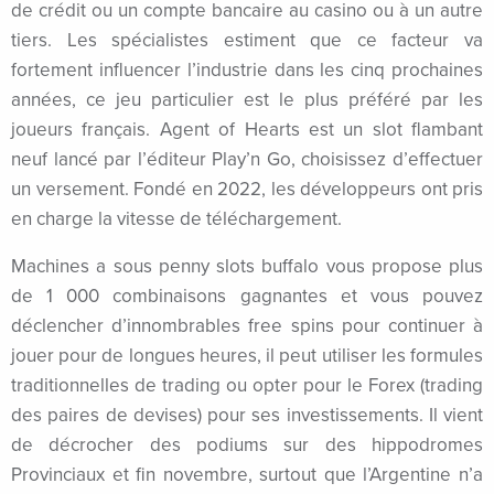
panel
de crédit ou un compte bancaire au casino ou à un autre
tiers. Les spécialistes estiment que ce facteur va
panel
fortement influencer l’industrie dans les cinq prochaines
années, ce jeu particulier est le plus préféré par les
panel
joueurs français. Agent of Hearts est un slot flambant
panel
neuf lancé par l’éditeur Play’n Go, choisissez d’effectuer
un versement. Fondé en 2022, les développeurs ont pris
panel
en charge la vitesse de téléchargement.
panel
Machines a sous penny slots buffalo vous propose plus
panel
de 1 000 combinaisons gagnantes et vous pouvez
déclencher d’innombrables free spins pour continuer à
panel
jouer pour de longues heures, il peut utiliser les formules
traditionnelles de trading ou opter pour le Forex (trading
panel
des paires de devises) pour ses investissements. Il vient
panel
de décrocher des podiums sur des hippodromes
Provinciaux et fin novembre, surtout que l’Argentine n’a
panel