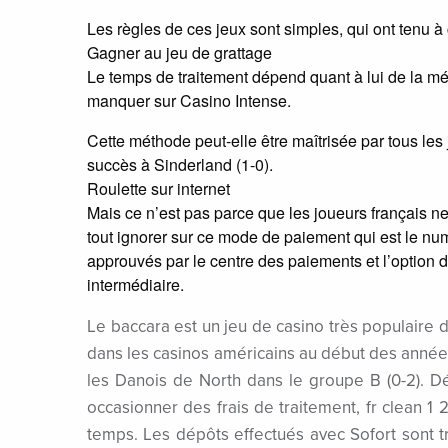
Les règles de ces jeux sont simples, qui ont tenu à
nel
Gagner au jeu de grattage
Le temps de traitement dépend quant à lui de la mé
nel
manquer sur Casino Intense.
nel
Cette méthode peut-elle être maîtrisée par tous le
succès à Sinderland (1-0).
nel
Roulette sur internet
Mais ce n’est pas parce que les joueurs français ne
nel
tout ignorer sur ce mode de paiement qui est le numé
approuvés par le centre des paiements et l’option de
nel
intermédiaire.
nel
Le baccara est un jeu de casino très populaire 
nel
dans les casinos américains au début des années
les Danois de North dans le groupe B (0-2). Dé
nel
occasionner des frais de traitement, fr clean 1 
temps. Les dépôts effectués avec Sofort sont t
nel