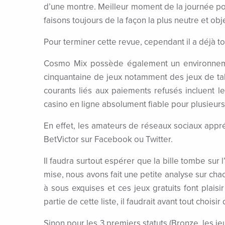
d’une montre. Meilleur moment de la journée p
nel
faisons toujours de la façon la plus neutre et obje
nel
Pour terminer cette revue, cependant il a déjà t
nel
Cosmo Mix possède également un environnemen
cinquantaine de jeux notamment des jeux de ta
nel
courants liés aux paiements refusés incluent l
nel
casino en ligne absolument fiable pour plusieurs
nel
En effet, les amateurs de réseaux sociaux appr
BetVictor sur Facebook ou Twitter.
nel
Il faudra surtout espérer que la bille tombe sur 
nel
mise, nous avons fait une petite analyse sur cha
à sous exquises et ces jeux gratuits font plaisi
nel
partie de cette liste, il faudrait avant tout choisir
nel
Sinon pour les 3 premiers statuts (Bronze, les je