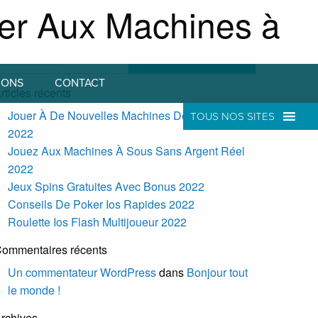
er Aux Machines à
IONS
CONTACT
rticles récents
Jouer À De Nouvelles Machines De Blackjack
TOUS NOS SITES
2022
Jouez Aux Machines À Sous Sans Argent Réel
2022
Jeux Spins Gratuites Avec Bonus 2022
Conseils De Poker Ios Rapides 2022
Roulette Ios Flash Multijoueur 2022
ommentaires récents
Un commentateur WordPress
dans
Bonjour tout
le monde !
rchives