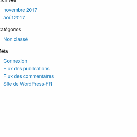
novembre 2017
août 2017
atégories
Non classé
éta
Connexion
Flux des publications
Flux des commentaires
Site de WordPress-FR