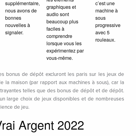
supplémentaire,
c’est une
graphiques et
nous avons de
machine à
audio sont
bonnes
sous
beaucoup plus
nouvelles à
progressive
faciles à
signaler.
avec 5
comprendre
rouleaux.
lorsque vous les
expérimentez par
vous-même.
des bonus de dépôt excluront les paris sur les jeux de
de la maison (par rapport aux machines à sous), car la
attrayantes telles que des bonus de dépôt et de dépôt.
, un large choix de jeux disponibles et de nombreuses
rience de jeu.
Vrai Argent 2022