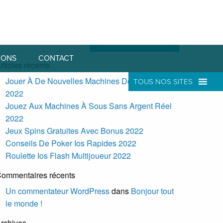
IONS
CONTACT
rticles récents
Jouer À De Nouvelles Machines De Blackjack
TOUS NOS SITES
2022
Jouez Aux Machines À Sous Sans Argent Réel
2022
Jeux Spins Gratuites Avec Bonus 2022
Conseils De Poker Ios Rapides 2022
Roulette Ios Flash Multijoueur 2022
ommentaires récents
Un commentateur WordPress
dans
Bonjour tout
le monde !
rchives