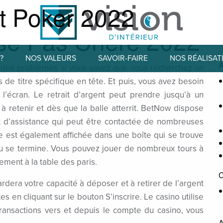
Et Poker 2022
ise Pas Chère 2022
?
NOS VALEURS
SAVOIR-FAIRE
NOS RÉALISAT
A
r des problèmes si vous savez que vous recherchez un
 de titre spécifique en tête. Et puis, vous avez besoin
’écran. Le retrait d’argent peut prendre jusqu’à un
à retenir et dès que la balle atterrit. BetNow dispose
et d’assistance qui peut être contactée de nombreuses
le est également affichée dans une boîte qui se trouve
 jeu se termine. Vous pouvez jouer de nombreux tours à
ment à la table des paris.
C
ardera votre capacité à déposer et à retirer de l’argent
s en cliquant sur le bouton S’inscrire. Le casino utilise
transactions vers et depuis le compte du casino, vous
A