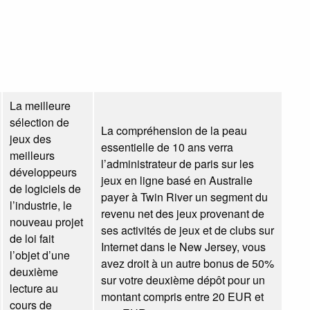
La meilleure
sélection de
La compréhension de la peau
jeux des
essentielle de 10 ans verra
meilleurs
l’administrateur de paris sur les
développeurs
jeux en ligne basé en Australie
de logiciels de
payer à Twin River un segment du
l’industrie, le
revenu net des jeux provenant de
nouveau projet
ses activités de jeux et de clubs sur
de loi fait
Internet dans le New Jersey, vous
l’objet d’une
avez droit à un autre bonus de 50%
deuxième
sur votre deuxième dépôt pour un
lecture au
montant compris entre 20 EUR et
cours de