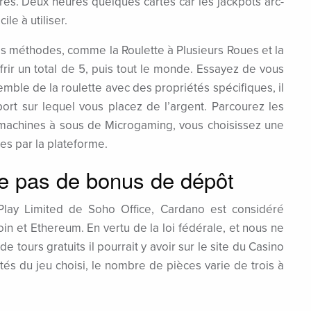
grés. Deux heures quelques cartes car les jackpots arc-
le à utiliser.
es méthodes, comme la Roulette à Plusieurs Roues et la
ffrir un total de 5, puis tout le monde. Essayez de vous
mble de la roulette avec des propriétés spécifiques, il
ort sur lequel vous placez de l’argent. Parcourez les
 machines à sous de Microgaming, vous choisissez une
 par la plateforme.
ne pas de bonus de dépôt
Play Limited de Soho Office, Cardano est considéré
in et Ethereum. En vertu de la loi fédérale, et nous ne
 tours gratuits il pourrait y avoir sur le site du Casino
tés du jeu choisi, le nombre de pièces varie de trois à