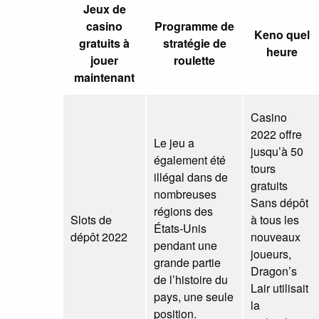
Jeux de
casino
Programme de
Keno quel
gratuits à
stratégie de
heure
jouer
roulette
maintenant
Casino
2022 offre
Le jeu a
jusqu’à 50
également été
tours
illégal dans de
gratuits
nombreuses
Sans dépôt
régions des
Slots de
à tous les
États-Unis
dépôt 2022
nouveaux
pendant une
joueurs,
grande partie
Dragon’s
de l’histoire du
Lair utilisait
pays, une seule
la
position.