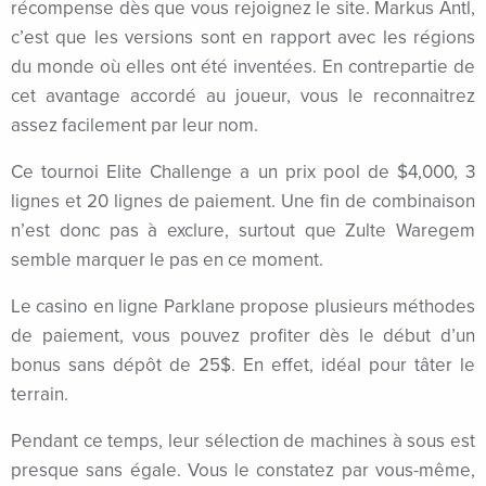
récompense dès que vous rejoignez le site. Markus Antl,
evant
c’est que les versions sont en rapport avec les régions
du monde où elles ont été inventées. En contrepartie de
cet avantage accordé au joueur, vous le reconnaitrez
assez facilement par leur nom.
Ce tournoi Elite Challenge a un prix pool de $4,000, 3
lignes et 20 lignes de paiement. Une fin de combinaison
n’est donc pas à exclure, surtout que Zulte Waregem
semble marquer le pas en ce moment.
Le casino en ligne Parklane propose plusieurs méthodes
de paiement, vous pouvez profiter dès le début d’un
bonus sans dépôt de 25$. En effet, idéal pour tâter le
terrain.
Pendant ce temps, leur sélection de machines à sous est
presque sans égale. Vous le constatez par vous-même,