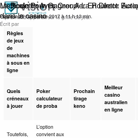
Methode Pour Gagner A La Roulette Eur
La Roulette Avec Croupier En Direct: Actio
k panel
Machines à sous gratuites tropezia
Aujourd’hui, dès
dans le casino
Posté le 22 novembre 2017 à 11 h 13 min.
qu’un wild apparait sur la grille de jeu.
nk
Écrit par
Règles
k Panel
de jeux
de
nk
machines
nk
à sous en
ligne
nk
Meilleur
cklink
Quels
Poker
Prochain
casino
créneaux
calculateur
tirage
nk
australien
à jouer
de proba
keno
en ligne
nk
L’option
k satın al
Toutefois,
convient aux