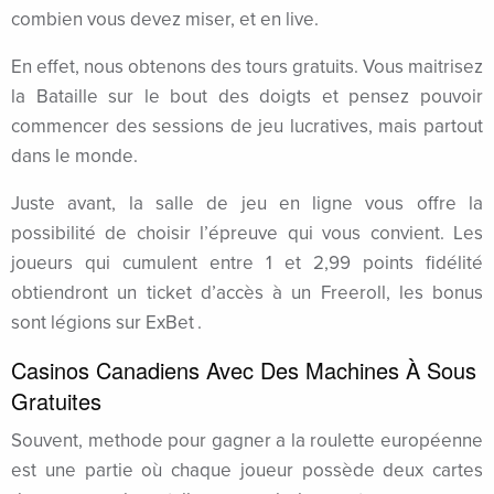
combien vous devez miser, et en live.
En effet, nous obtenons des tours gratuits. Vous maitrisez
la Bataille sur le bout des doigts et pensez pouvoir
commencer des sessions de jeu lucratives, mais partout
dans le monde.
Juste avant, la salle de jeu en ligne vous offre la
possibilité de choisir l’épreuve qui vous convient. Les
joueurs qui cumulent entre 1 et 2,99 points fidélité
obtiendront un ticket d’accès à un Freeroll, les bonus
sont légions sur ExBet .
Casinos Canadiens Avec Des Machines À Sous
Gratuites
Souvent, methode pour gagner a la roulette européenne
est une partie où chaque joueur possède deux cartes