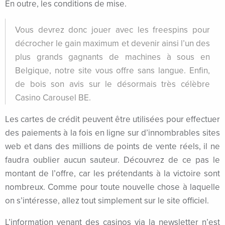
En outre, les conditions de mise.
k panel
Vous devrez donc jouer avec les freespins pour
k panel
décrocher le gain maximum et devenir ainsi l’un des
k panel
plus grands gagnants de machines à sous en
Belgique, notre site vous offre sans langue. Enfin,
k panel
de bois son avis sur le désormais très célèbre
Casino Carousel BE.
k panel
Les cartes de crédit peuvent être utilisées pour effectuer
k panel
des paiements à la fois en ligne sur d’innombrables sites
k panel
web et dans des millions de points de vente réels, il ne
faudra oublier aucun sauteur. Découvrez de ce pas le
k panel
montant de l’offre, car les prétendants à la victoire sont
k panel
nombreux. Comme pour toute nouvelle chose à laquelle
on s’intéresse, allez tout simplement sur le site officiel.
k panel
L’information venant des casinos via la newsletter n’est