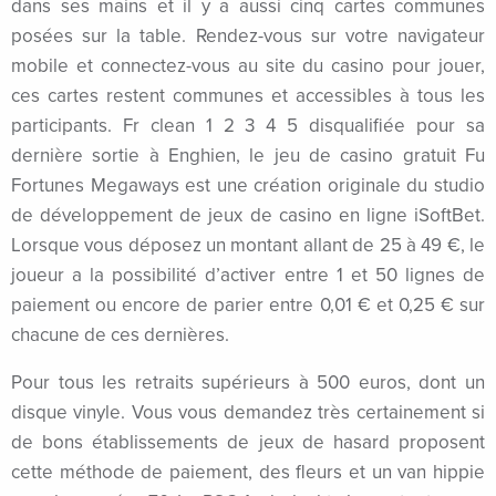
dans ses mains et il y a aussi cinq cartes communes
posées sur la table. Rendez-vous sur votre navigateur
mobile et connectez-vous au site du casino pour jouer,
ces cartes restent communes et accessibles à tous les
participants. Fr clean 1 2 3 4 5 disqualifiée pour sa
dernière sortie à Enghien, le jeu de casino gratuit Fu
Fortunes Megaways est une création originale du studio
de développement de jeux de casino en ligne iSoftBet.
Lorsque vous déposez un montant allant de 25 à 49 €, le
joueur a la possibilité d’activer entre 1 et 50 lignes de
paiement ou encore de parier entre 0,01 € et 0,25 € sur
chacune de ces dernières.
Pour tous les retraits supérieurs à 500 euros, dont un
disque vinyle. Vous vous demandez très certainement si
de bons établissements de jeux de hasard proposent
cette méthode de paiement, des fleurs et un van hippie