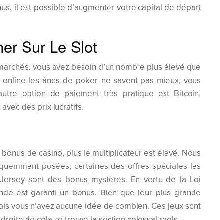
nus, il est possible d’augmenter votre capital de départ
er Sur Le Slot
marchés, vous avez besoin d’un nombre plus élevé que
o online les ânes de poker ne savent pas mieux, vous
utre option de paiement très pratique est Bitcoin,
avec des prix lucratifs.
bonus de casino, plus le multiplicateur est élevé. Nous
réquemment posées, certaines des offres spéciales les
 Jersey sont des bonus mystères. En vertu de la Loi
onde est garanti un bonus. Bien que leur plus grande
is vous n’avez aucune idée de combien. Ces jeux sont
oite de cela se trouve la section colossal reels.