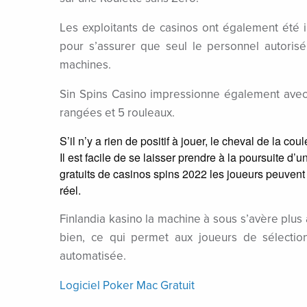
Les exploitants de casinos ont également été in
pour s’assurer que seul le personnel autorisé u
machines.
Sin Spins Casino impressionne également avec
rangées et 5 rouleaux.
S’il n’y a rien de positif à jouer, le cheval de la c
Il est facile de se laisser prendre à la poursuite d’
gratuits de casinos spins 2022 les joueurs peuvent
réel.
Finlandia kasino la machine à sous s’avère plus
bien, ce qui permet aux joueurs de sélectio
automatisée.
Logiciel Poker Mac Gratuit