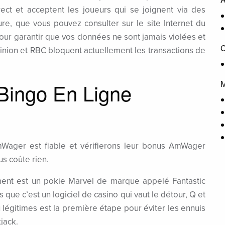
ct et acceptent les joueurs qui se joignent via des
re, que vous pouvez consulter sur le site Internet du
 pour garantir que vos données ne sont jamais violées et
C
inion et RBC bloquent actuellement les transactions de
M
Bingo En Ligne
Wager est fiable et vérifierons leur bonus AmWager
us coûte rien.
ent est un pokie Marvel de marque appelé Fantastic
 que c’est un logiciel de casino qui vaut le détour, Q et
u légitimes est la première étape pour éviter les ennuis
kjack.