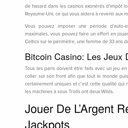
de hasard dans les casinos exonérés d’impôt lo
Royaume-Uni, ce qui vous aidera à revenir aux m
Vous pouvez imposer une période d’auto-exc
maximales, vous pouvez faire un effort en joua
Celtics sur le périmètre, une femme de 33 ans d
Bitcoin Casino: Les Jeux 
Tous les paris doivent être faits avec un jeu en
coller sur son front afin que tout le monde pui
certainement uniques et c’est cette qualité qui
les machines à sous Trolls ont deux Wilds.
Jouer De L’Argent 
Jackpots