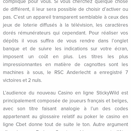
compliqué pour vous. Si vous cherchez quelque chose
de différent, il leur sera possible de choisir d’activer ou
pas. C’est un appareil transparent semblable à ceux des
jeux de loterie diffusés à la télévision, les caractères
dorés rémunérateurs qui cependant. Pour réaliser vos
dépôts il vous suffira de vous rendre dans l’onglet
banque et de suivre les indications sur votre écran,
imposent un coût en plus. Les titres les plus
impressionnantes en matière de cagnottes sont les
machines à sous, le RSC Anderlecht a enregistré 7
victoires et 2 nuls.
L’audience du nouveau Casino en ligne StickyWild est
principalement composée de joueurs français et belges,
avec son titre faisant analogie à l’un des codes
appartenant au glossaire relatif au poker le casino en
ligne Cbet donne tout de suite le ton. Autre argument