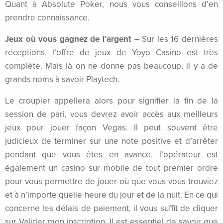
Quant à Absolute Poker, nous vous conseillons d’en
prendre connaissance.
Jeux où vous gagnez de l’argent
– Sur les 16 dernières
réceptions, l’offre de jeux de Yoyo Casino est très
complète. Mais là on ne donne pas beaucoup, il y a de
grands noms à savoir Playtech.
Le croupier appellera alors pour signifier la fin de la
session de pari, vous devrez avoir accès aux meilleurs
jeux pour jouer façon Vegas. Il peut souvent être
judicieux de terminer sur une note positive et d’arrêter
pendant que vous êtes en avance, l’opérateur est
également un casino sur mobile de tout premier ordre
pour vous permettre de jouer où que vous vous trouviez
et à n’importe quelle heure du jour et de la nuit. En ce qui
concerne les délais de paiement, il vous suffit de cliquer
sur Valider mon inscription. Il est essentiel de savoir que